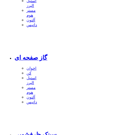
استیل
البرز
مستر
هوم
آلتون
داتیس
گاز صفحه ای
اخوان
کن
استیل
البرز
مستر
هوم
آلتون
داتیس
سینک ظرفشویی