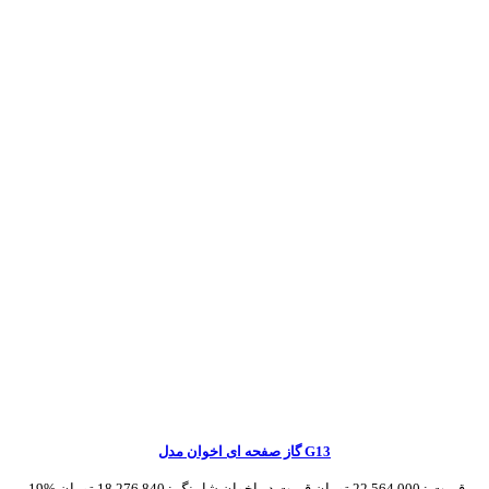
گاز صفحه ای اخوان مدل G13
قیمت :
22,564,000 تومان
قیمت در اخوان شاپینگ :
18,276,840 تومان
-19%