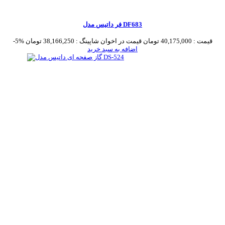
فر داتیس مدل DF683
قیمت :
40,175,000 تومان
قیمت در اخوان شاپینگ :
38,166,250 تومان
-5%
اضافه به سبد خرید