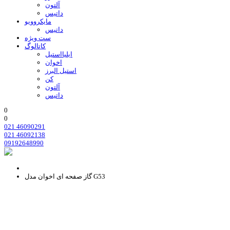
آلتون
داتیس
مایکروویو
داتیس
ست ویژه
کاتالوگ
ایلیااستیل
اخوان
استیل البرز
کن
آلتون
داتیس
0
0
021 46090291
021 46092138
09192648990
گاز صفحه ای اخوان مدل G53