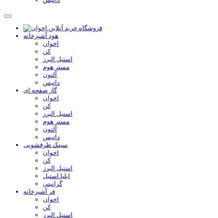
هود آشپزخانه
اخوان
کن
استیل البرز
مستر هوم
آلتون
داتیس
گاز صفحه ای
اخوان
کن
استیل البرز
مستر هوم
آلتون
داتیس
سینک ظرفشویی
اخوان
کن
استیل البرز
ایلیا استیل
گرانیتی
فر آشپزخانه
اخوان
کن
استیل البرز