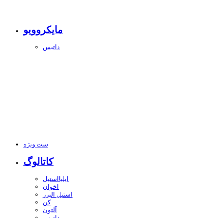
مایکروویو
داتیس
ست ویژه
کاتالوگ
ایلیااستیل
اخوان
استیل البرز
کن
آلتون
داتیس