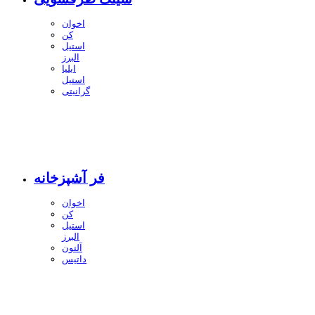
اخوان
کن
استیل
البرز
ایلیا
استیل
گرانیتی
فر آشپزخانه
اخوان
کن
استیل
البرز
آلتون
داتیس