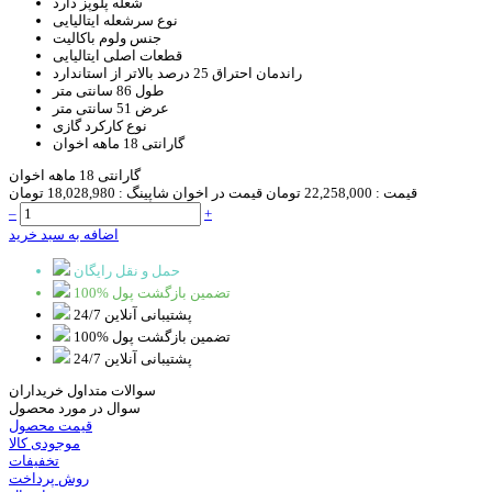
شعله پلوپز
دارد
نوع سرشعله
ایتالیایی
جنس ولوم
باکالیت
قطعات اصلی
ایتالیایی
راندمان احتراق
25 درصد بالاتر از استاندارد
طول
86 سانتی متر
عرض
51 سانتی متر
نوع کارکرد
گازی
گارانتی
18 ماهه اخوان
گارانتی 18 ماهه اخوان
قیمت :
22,258,000 تومان
قیمت در اخوان شاپینگ :
18,028,980 تومان
–
+
اضافه به سبد خرید
حمل و نقل رایگان
100% تضمین بازگشت پول
پشتیبانی آنلاین 24/7
100% تضمین بازگشت پول
پشتیبانی آنلاین 24/7
سوالات متداول خریداران
سوال در مورد محصول
قیمت محصول
موجودی کالا
تخفیفات
روش پرداخت