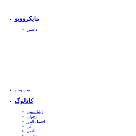
مایکروویو
داتیس
ست ویژه
کاتالوگ
ایلیااستیل
اخوان
استیل البرز
کن
آلتون
داتیس