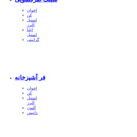
اخوان
کن
استیل
البرز
ایلیا
استیل
گرانیتی
فر آشپزخانه
اخوان
کن
استیل
البرز
آلتون
داتیس