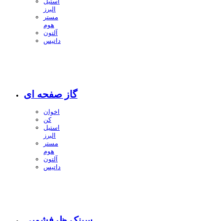
استیل
البرز
مستر
هوم
آلتون
داتیس
گاز صفحه ای
اخوان
کن
استیل
البرز
مستر
هوم
آلتون
داتیس
سینک ظرفشویی