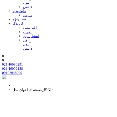
آلتون
داتیس
مایکروویو
داتیس
ست ویژه
کاتالوگ
ایلیااستیل
اخوان
استیل البرز
کن
آلتون
داتیس
0
0
021 46090291
021 46092138
09192648990
گاز صفحه ای اخوان مدل G24