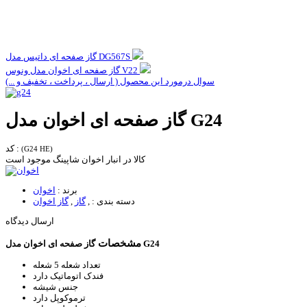
گاز صفحه ای داتیس مدل DG567S
گاز صفحه ای اخوان مدل ونوس V22
سوال درمورد این محصول ( ارسال ، پرداخت ، تخفیف و ...)
گاز صفحه ای اخوان مدل G24
کد :
(G24 HE)
کالا در انبار اخوان شاپینگ موجود است
برند :
اخوان
دسته بندی :
,
گاز
,
گاز اخوان
ارسال دیدگاه
مشخصات
گاز صفحه ای اخوان مدل G24
تعداد شعله
5 شعله
فندک اتوماتیک
دارد
جنس
شیشه
ترموکوپل
دارد