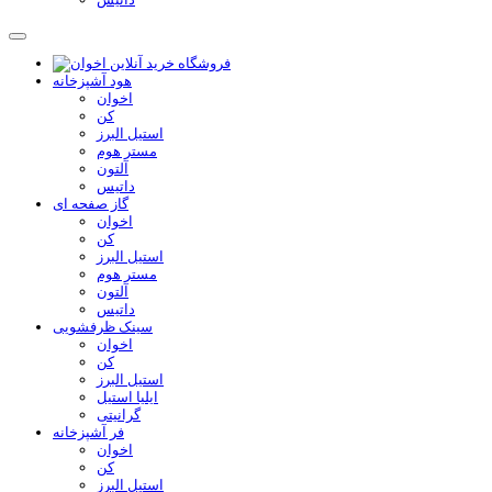
هود آشپزخانه
اخوان
کن
استیل البرز
مستر هوم
آلتون
داتیس
گاز صفحه ای
اخوان
کن
استیل البرز
مستر هوم
آلتون
داتیس
سینک ظرفشویی
اخوان
کن
استیل البرز
ایلیا استیل
گرانیتی
فر آشپزخانه
اخوان
کن
استیل البرز