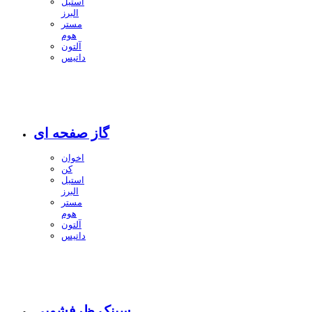
استیل
البرز
مستر
هوم
آلتون
داتیس
گاز صفحه ای
اخوان
کن
استیل
البرز
مستر
هوم
آلتون
داتیس
سینک ظرفشویی