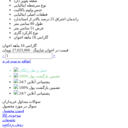
شعله پلوپز
دارد
نوع سرشعله
ایتالیایی
جنس ولوم
باکالیت
قطعات اصلی
ایتالیایی
راندمان احتراق
25 درصد بالاتر از استاندارد
طول
86 سانتی متر
عرض
51 سانتی متر
نوع کارکرد
گازی
گارانتی
18 ماهه اخوان
گارانتی 18 ماهه اخوان
قیمت در اخوان شاپینگ :
27,025,000 تومان
–
+
اضافه به سبد خرید
حمل و نقل رایگان
100% تضمین بازگشت پول
پشتیبانی آنلاین 24/7
100% تضمین بازگشت پول
پشتیبانی آنلاین 24/7
سوالات متداول خریداران
سوال در مورد محصول
قیمت محصول
موجودی کالا
تخفیفات
روش پرداخت