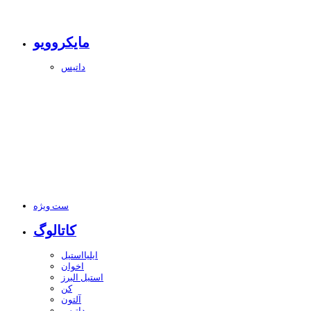
مایکروویو
داتیس
ست ویژه
کاتالوگ
ایلیااستیل
اخوان
استیل البرز
کن
آلتون
داتیس