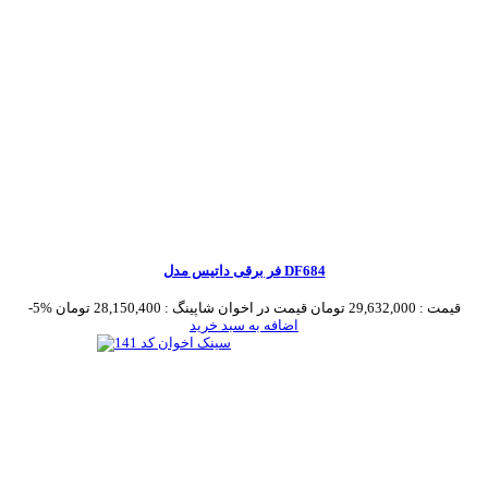
فر برقی داتیس مدل DF684
قیمت :
29,632,000 تومان
قیمت در اخوان شاپینگ :
28,150,400 تومان
-5%
اضافه به سبد خرید