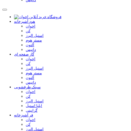
هود آشپزخانه
اخوان
کن
استیل البرز
مستر هوم
آلتون
داتیس
گاز صفحه ای
اخوان
کن
استیل البرز
مستر هوم
آلتون
داتیس
سینک ظرفشویی
اخوان
کن
استیل البرز
ایلیا استیل
گرانیتی
فر آشپزخانه
اخوان
کن
استیل البرز