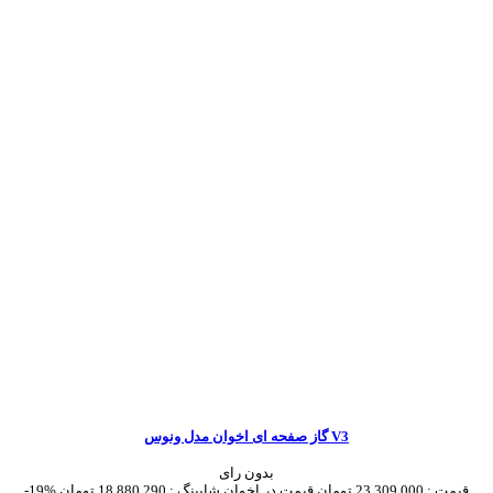
گاز صفحه ای اخوان مدل ونوس V3
بدون رای
قیمت :
23,309,000 تومان
قیمت در اخوان شاپینگ :
18,880,290 تومان
-19%