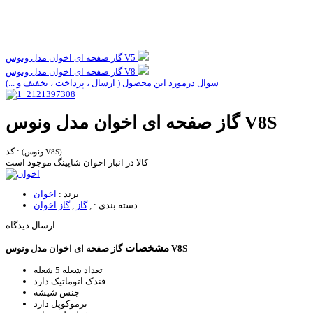
گاز صفحه ای اخوان مدل ونوس V5
گاز صفحه ای اخوان مدل ونوس V8
سوال درمورد این محصول ( ارسال ، پرداخت ، تخفیف و ...)
گاز صفحه ای اخوان مدل ونوس V8S
کد :
(ونوس V8S)
کالا در انبار اخوان شاپینگ موجود است
برند :
اخوان
دسته بندی :
,
گاز
,
گاز اخوان
ارسال دیدگاه
مشخصات
گاز صفحه ای اخوان مدل ونوس V8S
تعداد شعله
5 شعله
فندک اتوماتیک
دارد
جنس
شیشه
ترموکوپل
دارد