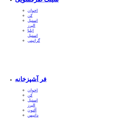
اخوان
کن
استیل
البرز
ایلیا
استیل
گرانیتی
فر آشپزخانه
اخوان
کن
استیل
البرز
آلتون
داتیس