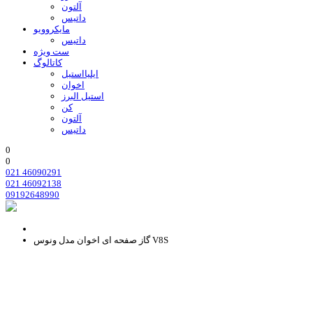
آلتون
داتیس
مایکروویو
داتیس
ست ویژه
کاتالوگ
ایلیااستیل
اخوان
استیل البرز
کن
آلتون
داتیس
0
0
021 46090291
021 46092138
09192648990
گاز صفحه ای اخوان مدل ونوس V8S