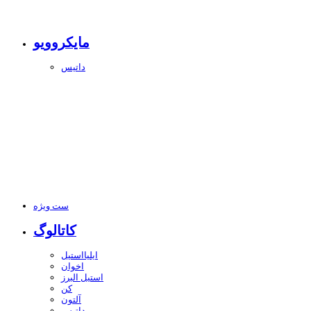
مایکروویو
داتیس
ست ویژه
کاتالوگ
ایلیااستیل
اخوان
استیل البرز
کن
آلتون
داتیس