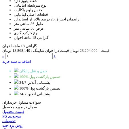
شعله پلوپز
دارد
نوع سرشعله
ایتالیایی
جنس ولوم
باکالیت
قطعات اصلی
ایتالیایی
راندمان احتراق
25 درصد بالاتر از استاندارد
طول
86 سانتی متر
عرض
50 سانتی متر
نوع کارکرد
گازی
گارانتی
18 ماهه اخوان
گارانتی 18 ماهه اخوان
قیمت :
23,294,000 تومان
قیمت در اخوان شاپینگ :
18,868,140 تومان
–
+
اضافه به سبد خرید
حمل و نقل رایگان
100% تضمین بازگشت پول
پشتیبانی آنلاین 24/7
100% تضمین بازگشت پول
پشتیبانی آنلاین 24/7
سوالات متداول خریداران
سوال در مورد محصول
قیمت محصول
موجودی کالا
تخفیفات
روش پرداخت