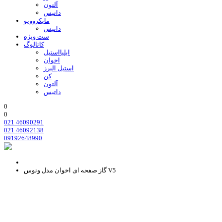
آلتون
داتیس
مایکروویو
داتیس
ست ویژه
کاتالوگ
ایلیااستیل
اخوان
استیل البرز
کن
آلتون
داتیس
0
0
021 46090291
021 46092138
09192648990
گاز صفحه ای اخوان مدل ونوس V5