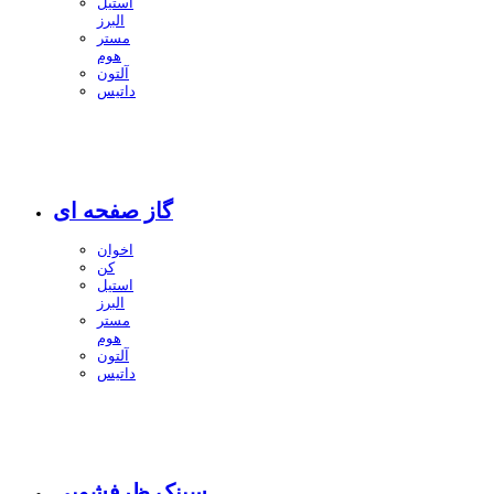
استیل
البرز
مستر
هوم
آلتون
داتیس
گاز صفحه ای
اخوان
کن
استیل
البرز
مستر
هوم
آلتون
داتیس
سینک ظرفشویی