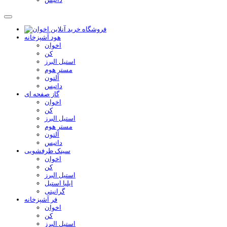
هود آشپزخانه
اخوان
کن
استیل البرز
مستر هوم
آلتون
داتیس
گاز صفحه ای
اخوان
کن
استیل البرز
مستر هوم
آلتون
داتیس
سینک ظرفشویی
اخوان
کن
استیل البرز
ایلیا استیل
گرانیتی
فر آشپزخانه
اخوان
کن
استیل البرز