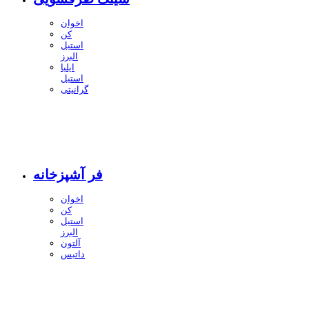
اخوان
کن
استیل
البرز
ایلیا
استیل
گرانیتی
فر آشپزخانه
اخوان
کن
استیل
البرز
آلتون
داتیس