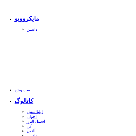
مایکروویو
داتیس
ست ویژه
کاتالوگ
ایلیااستیل
اخوان
استیل البرز
کن
آلتون
داتیس