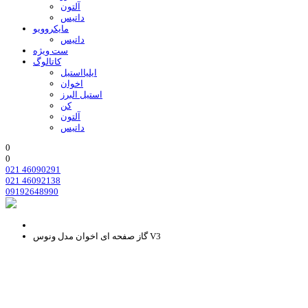
آلتون
داتیس
مایکروویو
داتیس
ست ویژه
کاتالوگ
ایلیااستیل
اخوان
استیل البرز
کن
آلتون
داتیس
0
0
021 46090291
021 46092138
09192648990
گاز صفحه ای اخوان مدل ونوس V3