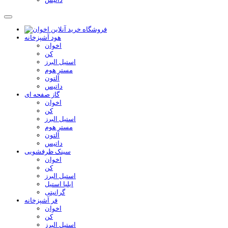
هود آشپزخانه
اخوان
کن
استیل البرز
مستر هوم
آلتون
داتیس
گاز صفحه ای
اخوان
کن
استیل البرز
مستر هوم
آلتون
داتیس
سینک ظرفشویی
اخوان
کن
استیل البرز
ایلیا استیل
گرانیتی
فر آشپزخانه
اخوان
کن
استیل البرز