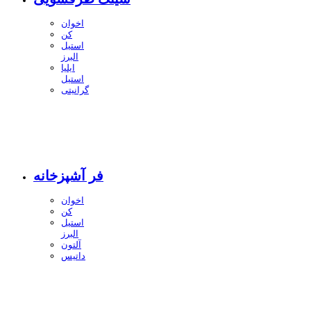
اخوان
کن
استیل
البرز
ایلیا
استیل
گرانیتی
فر آشپزخانه
اخوان
کن
استیل
البرز
آلتون
داتیس