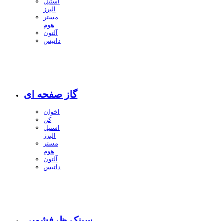
استیل
البرز
مستر
هوم
آلتون
داتیس
گاز صفحه ای
اخوان
کن
استیل
البرز
مستر
هوم
آلتون
داتیس
سینک ظرفشویی