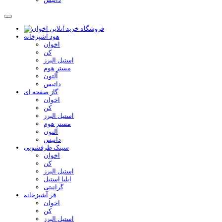
هود آشپزخانه
اخوان
کن
استیل البرز
مستر هوم
آلتون
داتیس
گاز صفحه ای
اخوان
کن
استیل البرز
مستر هوم
آلتون
داتیس
سینک ظرفشویی
اخوان
کن
استیل البرز
ایلیا استیل
گرانیتی
فر آشپزخانه
اخوان
کن
استیل البرز