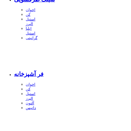
اخوان
کن
استیل
البرز
ایلیا
استیل
گرانیتی
فر آشپزخانه
اخوان
کن
استیل
البرز
آلتون
داتیس