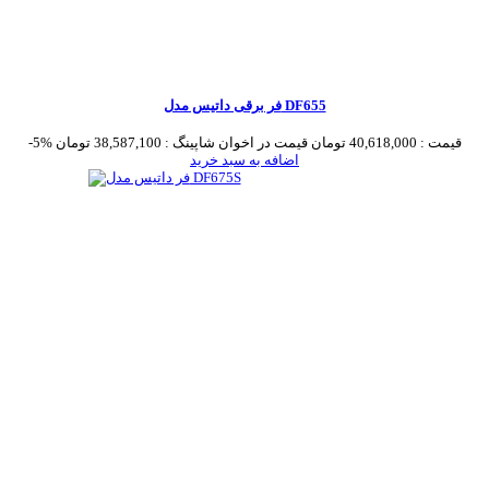
فر برقی داتیس مدل DF655
قیمت :
40,618,000 تومان
قیمت در اخوان شاپینگ :
38,587,100 تومان
-5%
اضافه به سبد خرید