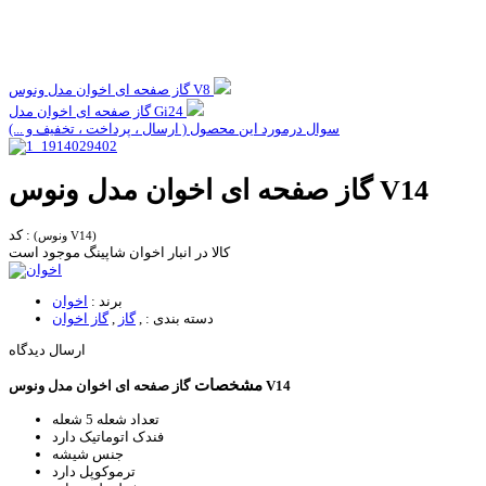
گاز صفحه ای اخوان مدل ونوس V8
گاز صفحه ای اخوان مدل Gi24
سوال درمورد این محصول ( ارسال ، پرداخت ، تخفیف و ...)
گاز صفحه ای اخوان مدل ونوس V14
کد :
(ونوس V14)
کالا در انبار اخوان شاپینگ موجود است
برند :
اخوان
دسته بندی :
,
گاز
,
گاز اخوان
ارسال دیدگاه
مشخصات
گاز صفحه ای اخوان مدل ونوس V14
تعداد شعله
5 شعله
فندک اتوماتیک
دارد
جنس
شیشه
ترموکوپل
دارد