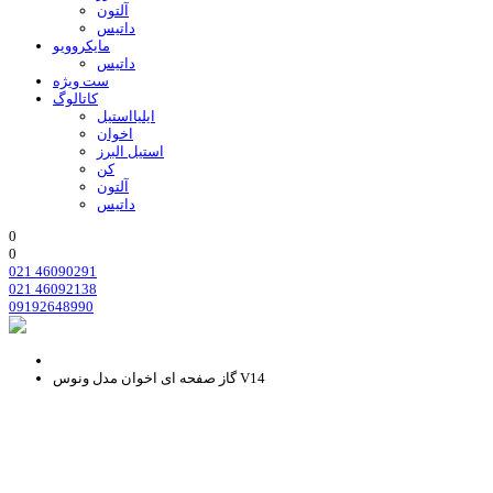
آلتون
داتیس
مایکروویو
داتیس
ست ویژه
کاتالوگ
ایلیااستیل
اخوان
استیل البرز
کن
آلتون
داتیس
0
0
021 46090291
021 46092138
09192648990
گاز صفحه ای اخوان مدل ونوس V14