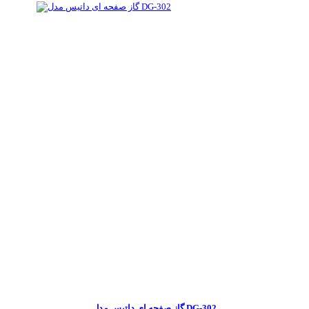
گاز صفحه ای داتیس مدل DG-302