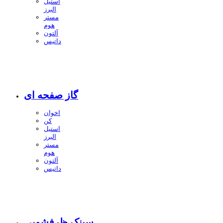
استیل
البرز
مستر
هوم
آلتون
داتیس
گاز صفحه ای
اخوان
کن
استیل
البرز
مستر
هوم
آلتون
داتیس
سینک ظرفشویی