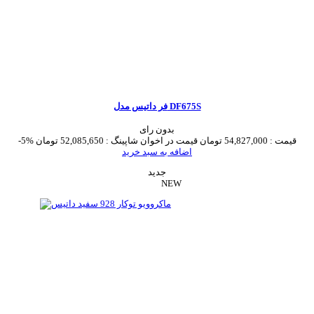
فر داتیس مدل DF675S
بدون رای
قیمت :
54,827,000 تومان
قیمت در اخوان شاپینگ :
52,085,650 تومان
-5%
اضافه به سبد خرید
جدید
NEW