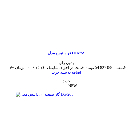
فر داتیس مدل DF675S
بدون رای
قیمت :
54,827,000 تومان
قیمت در اخوان شاپینگ :
52,085,650 تومان
-5%
اضافه به سبد خرید
جدید
NEW