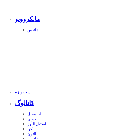
مایکروویو
داتیس
ست ویژه
کاتالوگ
ایلیااستیل
اخوان
استیل البرز
کن
آلتون
داتیس