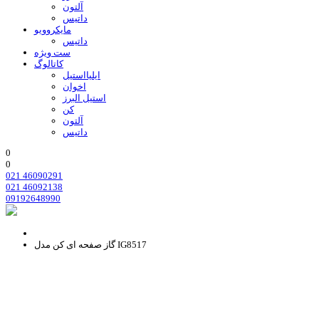
آلتون
داتیس
مایکروویو
داتیس
ست ویژه
کاتالوگ
ایلیااستیل
اخوان
استیل البرز
کن
آلتون
داتیس
0
0
021 46090291
021 46092138
09192648990
گاز صفحه ای کن مدل IG8517