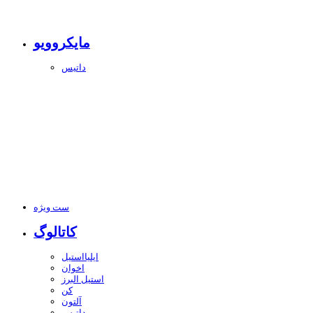
مایکروویو
داتیس
ست ویژه
کاتالوگ
ایلیااستیل
اخوان
استیل البرز
کن
آلتون
داتیس