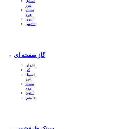
استیل
البرز
مستر
هوم
آلتون
داتیس
گاز صفحه ای
اخوان
کن
استیل
البرز
مستر
هوم
آلتون
داتیس
سینک ظرفشویی