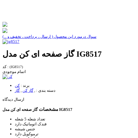
سوال درمورد این محصول ( ارسال ، پرداخت ، تخفیف و ...)
گاز صفحه ای کن مدل IG8517
کد :
(IG8517)
اتمام موجودی
برند :
کن
دسته بندی :
,
گاز کن
,
گاز
ارسال دیدگاه
مشخصات
گاز صفحه ای کن مدل IG8517
تعداد شعله
5 شعله
فندک اتوماتیک
دارد
جنس
شیشه
ترموکوپل
دارد