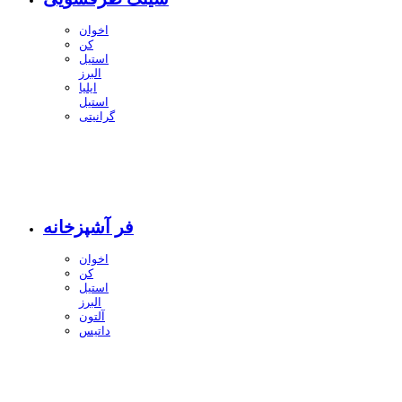
اخوان
کن
استیل
البرز
ایلیا
استیل
گرانیتی
فر آشپزخانه
اخوان
کن
استیل
البرز
آلتون
داتیس