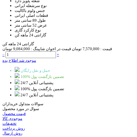
شعله پلوپز
دارد
نوع سرشعله
ایرانی
جنس ولوم
باکالیت
قطعات اصلی
ایرانی
طول
89 سانتی متر
عرض
52 سانتی متر
نوع کارکرد
گازی
گارانتی
24 ماهه کن
گارانتی 24 ماهه کن
قیمت :
7,570,000 تومان
قیمت در اخوان شاپینگ :
9,084,000 تومان
–
+
موجود شد اطلاع بده
حمل و نقل رایگان
100% تضمین بازگشت پول
پشتیبانی آنلاین 24/7
100% تضمین بازگشت پول
پشتیبانی آنلاین 24/7
سوالات متداول خریداران
سوال در مورد محصول
قیمت محصول
موجودی کالا
تخفیفات
روش پرداخت
روش ارسال