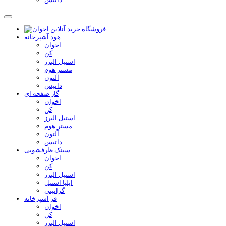
هود آشپزخانه
اخوان
کن
استیل البرز
مستر هوم
آلتون
داتیس
گاز صفحه ای
اخوان
کن
استیل البرز
مستر هوم
آلتون
داتیس
سینک ظرفشویی
اخوان
کن
استیل البرز
ایلیا استیل
گرانیتی
فر آشپزخانه
اخوان
کن
استیل البرز