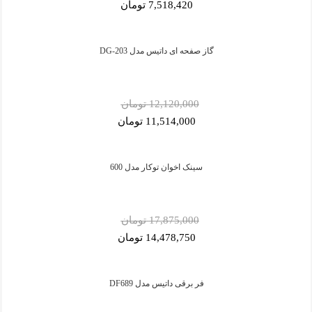
7,518,420 تومان
گاز صفحه ای داتیس مدل DG-203
12,120,000 تومان
11,514,000 تومان
سینک اخوان توکار مدل 600
17,875,000 تومان
14,478,750 تومان
فر برقی داتیس مدل DF689