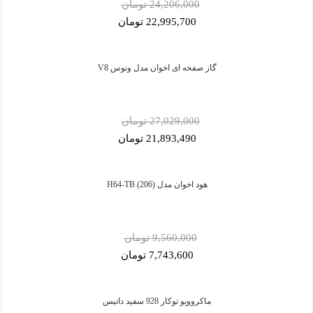
24,206,000 تومان
22,995,700 تومان
گاز صفحه ای اخوان مدل ونوس V8
27,029,000 تومان
21,893,490 تومان
هود اخوان مدل H64-TB (206)
9,560,000 تومان
7,743,600 تومان
ماکروویو توکار 928 سفید داتیس