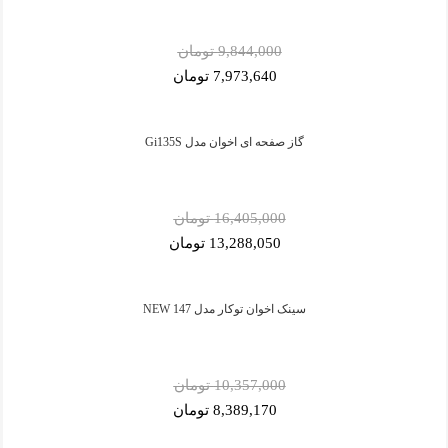
9,844,000 تومان
7,973,640 تومان
گاز صفحه ای اخوان مدل Gi135S
16,405,000 تومان
13,288,050 تومان
سینک اخوان توکار مدل 147 NEW
10,357,000 تومان
8,389,170 تومان