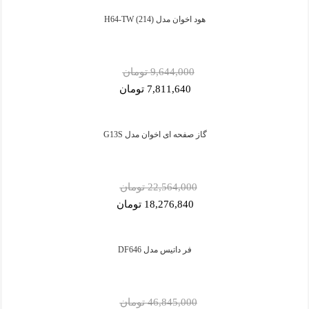
هود اخوان مدل H64-TW (214)
9,644,000 تومان
7,811,640 تومان
گاز صفحه ای اخوان مدل G13S
22,564,000 تومان
18,276,840 تومان
فر داتیس مدل DF646
46,845,000 تومان