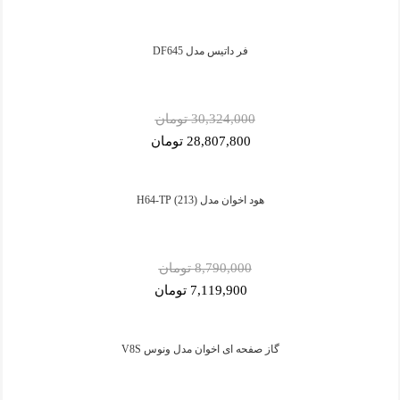
فر داتیس مدل DF645
30,324,000 تومان
28,807,800 تومان
هود اخوان مدل H64-TP (213)
8,790,000 تومان
7,119,900 تومان
گاز صفحه ای اخوان مدل ونوس V8S