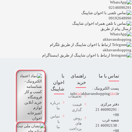
02146090291
09192648990
ارسال پیام از طریق
akhavanshopping
akhavanshopping
تماس با ما
راهنمای
با
خرید
اخوان
پست الکترونیک :
شاپینگ
info
akhavanshopping
ir
[at]
[dot]
تخفیفات
درباره
دفتر مرکزی
قیمت
ما
: 46090291 21
گذاری
98+
تماس
روش
شعبه غرب
با
های
: 46092138 21
ما
پرداخت
98+