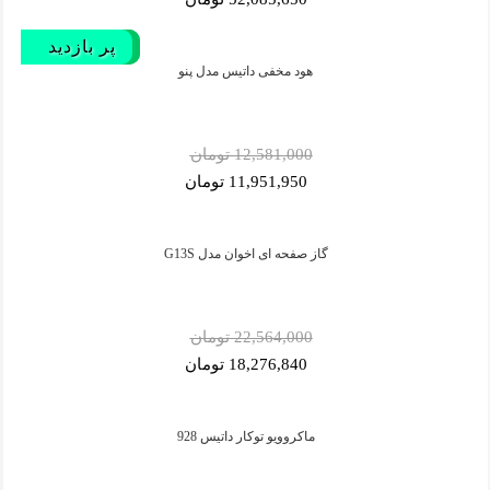
پر فروش‌
پر فروش‌
NEW
پر بازدید
هود مخفی داتیس مدل پنو
12,581,000 تومان
11,951,950 تومان
گاز صفحه ای اخوان مدل G13S
22,564,000 تومان
18,276,840 تومان
ماکروویو توکار داتیس 928