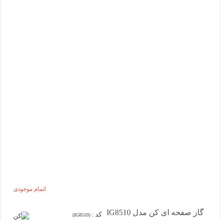
اتمام موجودی
گاز صفحه ای کن مدل IG8510
کد :
(IG8510)