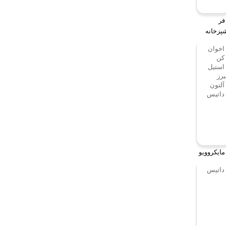
فر
پزخانه
اخوان
کن
استیل
برز
آلتون
داتیس
مایکروویو
داتیس