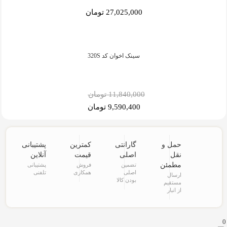
27,025,000 تومان
سینک اخوان کد 320S
11,840,000 تومان
9,590,400 تومان
حمل و
گارانتی
کمترین
پشتیبانی
نقل
اصلی
قیمت
آنلاین
مطمئن
تضمین
فروش
پشتیبانی
اصلی
همکاری
تلفنی
ارسال
بودن کالا
مستقیم
از انبار
0