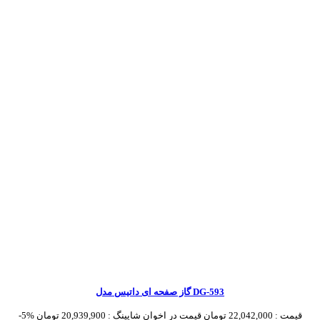
گاز صفحه ای داتیس مدل DG-593
قیمت :
22,042,000 تومان
قیمت در اخوان شاپینگ :
20,939,900 تومان
-5%