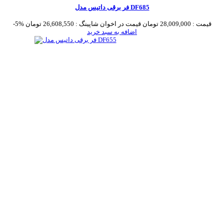
فر برقی داتیس مدل DF685
قیمت :
28,009,000 تومان
قیمت در اخوان شاپینگ :
26,608,550 تومان
-5%
اضافه به سبد خرید