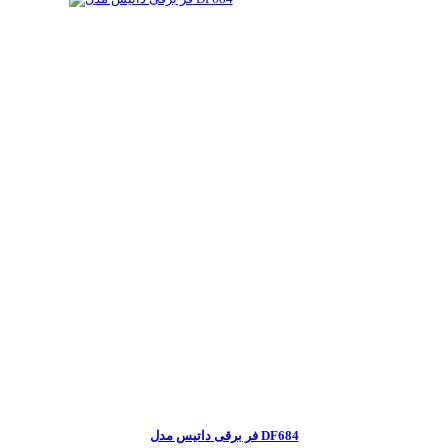
فر برقی داتیس مدل DF684