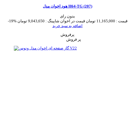
هود اخوان مدل H64-TG (207)
بدون رای
قیمت :
11,165,000 تومان
قیمت در اخوان شاپینگ :
9,043,650 تومان
-19%
اضافه به سبد خرید
پرفروش