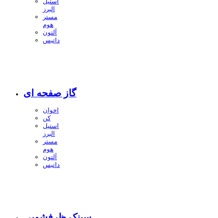
استیل
البرز
مستر
هوم
آلتون
داتیس
گاز صفحه ای
اخوان
کن
استیل
البرز
مستر
هوم
آلتون
داتیس
سینک ظرفشویی