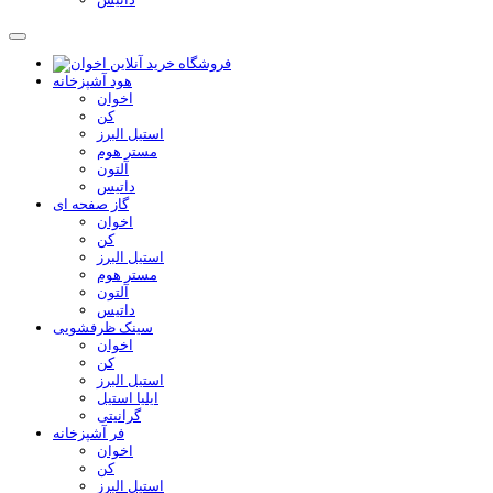
هود آشپزخانه
اخوان
کن
استیل البرز
مستر هوم
آلتون
داتیس
گاز صفحه ای
اخوان
کن
استیل البرز
مستر هوم
آلتون
داتیس
سینک ظرفشویی
اخوان
کن
استیل البرز
ایلیا استیل
گرانیتی
فر آشپزخانه
اخوان
کن
استیل البرز