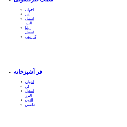
اخوان
کن
استیل
البرز
ایلیا
استیل
گرانیتی
فر آشپزخانه
اخوان
کن
استیل
البرز
آلتون
داتیس