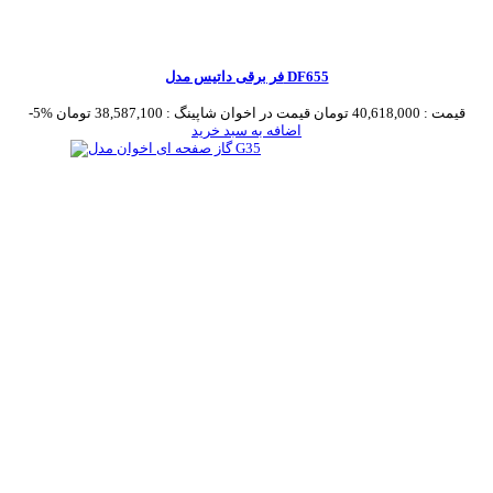
فر برقی داتیس مدل DF655
قیمت :
40,618,000 تومان
قیمت در اخوان شاپینگ :
38,587,100 تومان
-5%
اضافه به سبد خرید