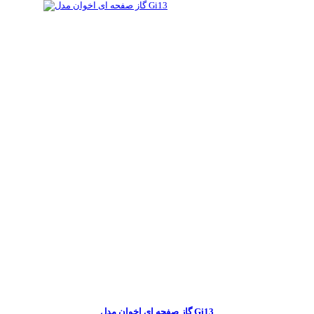
گاز صفحه ای اخوان مدل Gi13