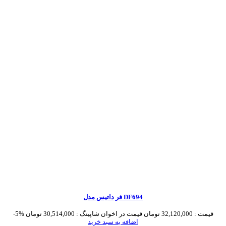
فر داتیس مدل DF694
قیمت :
32,120,000 تومان
قیمت در اخوان شاپینگ :
30,514,000 تومان
-5%
اضافه به سبد خرید