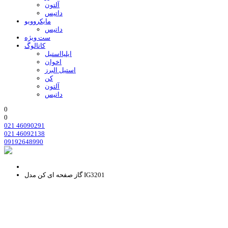
آلتون
داتیس
مایکروویو
داتیس
ست ویژه
کاتالوگ
ایلیااستیل
اخوان
استیل البرز
کن
آلتون
داتیس
0
0
021 46090291
021 46092138
09192648990
گاز صفحه ای کن مدل IG3201