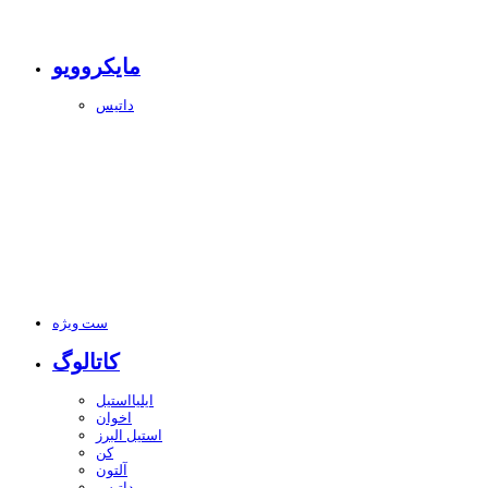
مایکروویو
داتیس
ست ویژه
کاتالوگ
ایلیااستیل
اخوان
استیل البرز
کن
آلتون
داتیس