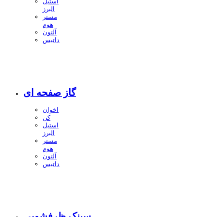
استیل
البرز
مستر
هوم
آلتون
داتیس
گاز صفحه ای
اخوان
کن
استیل
البرز
مستر
هوم
آلتون
داتیس
سینک ظرفشویی