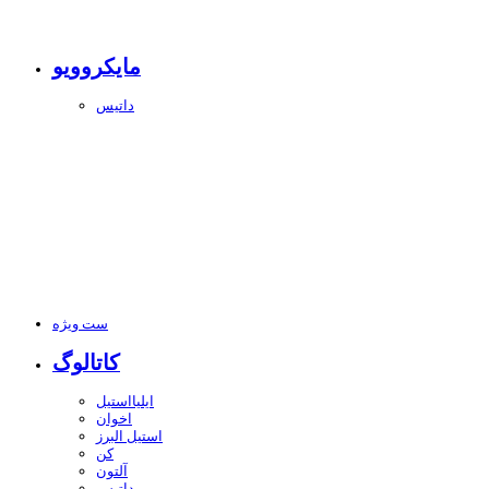
مایکروویو
داتیس
ست ویژه
کاتالوگ
ایلیااستیل
اخوان
استیل البرز
کن
آلتون
داتیس