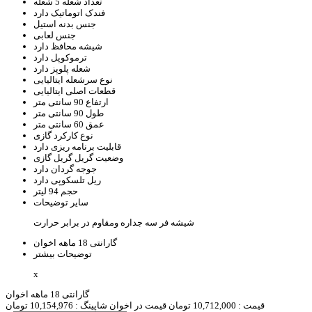
تعداد شعله
5 شعله
فندک اتوماتیک
دارد
جنس بدنه
استیل
جنس
لعابی
شیشه محافظ
دارد
ترموکوپل
دارد
شعله پلوپز
دارد
نوع سرشعله
ایتالیایی
قطعات اصلی
ایتالیایی
ارتفاع
90 سانتی متر
طول
90 سانتی متر
عمق
60 سانتی متر
نوع کارکرد
گازی
قابلیت برنامه ریزی
دارد
وضعیت گریل
گریل گازی
جوجه گردان
دارد
ریل تلسکوپی
دارد
حجم
94 لیتر
سایر توضیحات
شیشه فر سه جداره ومقاوم در برابر حرارت
گارانتی
18 ماهه اخوان
توضیحات بیشتر
x
گارانتی 18 ماهه اخوان
قیمت :
10,712,000 تومان
قیمت در اخوان شاپینگ :
10,154,976 تومان