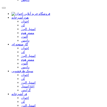
هود آشپزخانه
اخوان
کن
استیل البرز
مستر هوم
آلتون
داتیس
گاز صفحه ای
اخوان
کن
استیل البرز
مستر هوم
آلتون
داتیس
سینک ظرفشویی
اخوان
کن
استیل البرز
ایلیا استیل
گرانیتی
فر آشپزخانه
اخوان
کن
استیل البرز