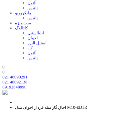
آلتون
داتیس
مایکروویو
داتیس
ست ویژه
کاتالوگ
ایلیااستیل
اخوان
استیل البرز
کن
آلتون
داتیس
0
0
021 46090291
021 46092138
09192648990
اجاق گاز مبله فردار اخوان مدل M10-EDTR