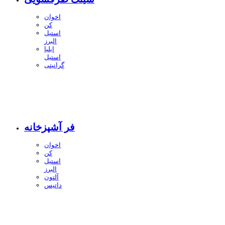
اخوان
کن
استیل
البرز
ایلیا
استیل
گرانیتی
فر آشپزخانه
اخوان
کن
استیل
البرز
آلتون
داتیس