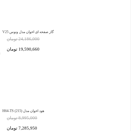
گاز صفحه ای اخوان مدل ونوس V25
24,186,000 تومان
19,590,660 تومان
هود اخوان مدل H64-TS (215)
8,995,000 تومان
7,285,950 تومان