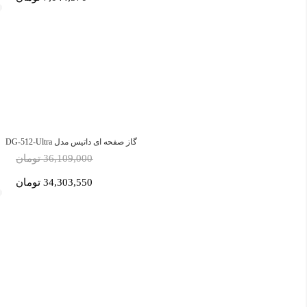
گاز صفحه ای داتیس مدل DG-512-Ultra
36,109,000 تومان
34,303,550 تومان