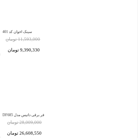
سینک اخوان کد 401
11,593,000 تومان
9,390,330 تومان
فر برقی داتیس مدل DF685
28,009,000 تومان
26,608,550 تومان