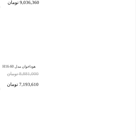
9,036,360 تومان
هوداخوان مدل H16-60
8,881,000 تومان
7,193,610 تومان