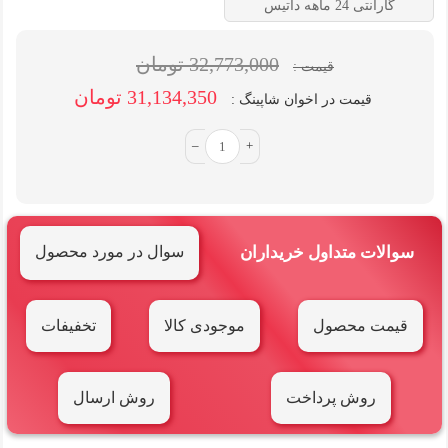
گارانتی 24 ماهه داتیس
32,773,000 تومان
قیمت :
31,134,350 تومان
قیمت در اخوان شاپینگ :
–
+
سوالات متداول خریداران
سوال در مورد محصول
قیمت محصول
موجودی کالا
تخفیفات
روش پرداخت
روش ارسال