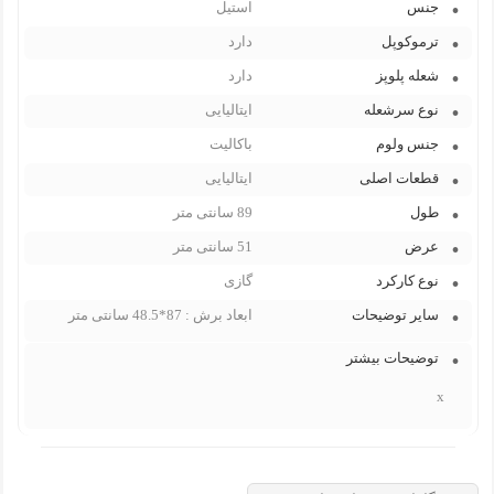
جنس
استیل
ترموکوپل
دارد
شعله پلوپز
دارد
نوع سرشعله
ایتالیایی
جنس ولوم
باکالیت
قطعات اصلی
ایتالیایی
طول
89 سانتی متر
عرض
51 سانتی متر
نوع کارکرد
گازی
سایر توضیحات
ابعاد برش : 87*48.5 سانتی متر
توضیحات بیشتر
x