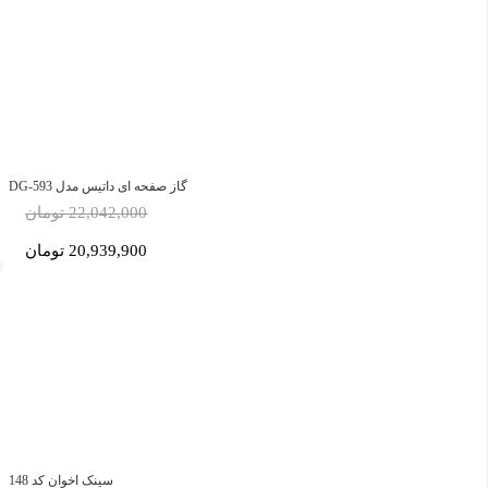
گاز صفحه ای داتیس مدل DG-593
22,042,000 تومان
20,939,900 تومان
سینک اخوان کد 148