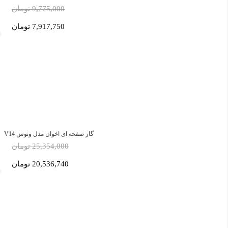
9,775,000 تومان
7,917,750 تومان
گاز صفحه ای اخوان مدل ونوس V14
25,354,000 تومان
20,536,740 تومان