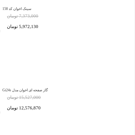
سینک اخوان کد 158
7,373,000 تومان
5,972,130 تومان
گاز صفحه ای اخوان مدل Gi24s
15,527,000 تومان
12,576,870 تومان