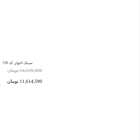
سینک اخوان کد 336
14,339,000 تومان
11,614,590 تومان