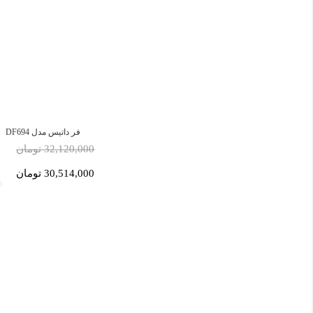
فر داتیس مدل DF694
32,120,000 تومان
30,514,000 تومان