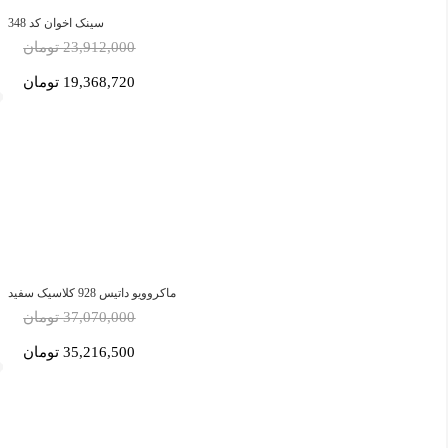
سینک اخوان کد 348
23,912,000 تومان
19,368,720 تومان
ماکروویو داتیس 928 کلاسیک سفید
37,070,000 تومان
35,216,500 تومان