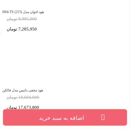
هود اخوان مدل H64-TS (215)
8,995,000 تومان
7,285,950 تومان
هود مخفی داتیس مدل فالکن
18,604,000 تومان
17,673,800 تومان
اضافه به سبد خرید