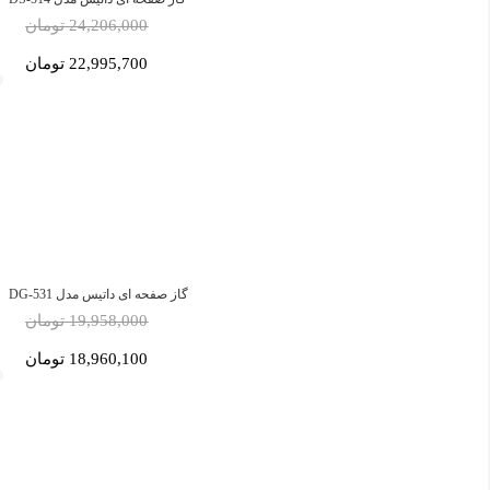
24,206,000 تومان
22,995,700 تومان
گاز صفحه ای داتیس مدل DG-531
19,958,000 تومان
18,960,100 تومان