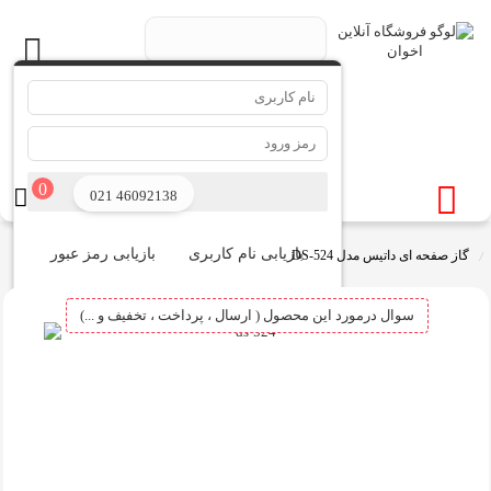
.
جستجو ...
0
ورود
021 46092138
بازیابی نام کاربری
بازیابی رمز عبور
گاز صفحه ای داتیس مدل DS-524
سوال درمورد این محصول ( ارسال ، پرداخت ، تخفیف و ...)
ثبت نام در سایت