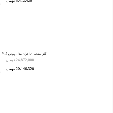
5,412,420 تومان
گاز صفحه ای اخوان مدل ونوس V15
24,872,000 تومان
20,146,320 تومان