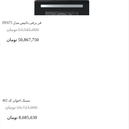
فر برقی داتیس مدل DF675
53,545,000 تومان
50,867,750 تومان
سینک اخوان کد 402
10,723,000 تومان
8,685,630 تومان