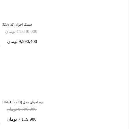
سینک اخوان کد 320S
11,840,000 تومان
9,590,400 تومان
هود اخوان مدل H64-TP (213)
8,790,000 تومان
7,119,900 تومان