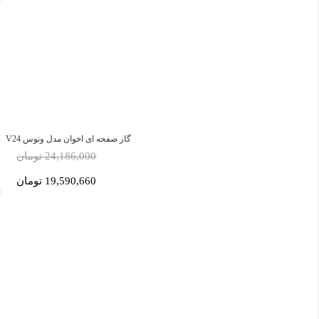
گاز صفحه ای اخوان مدل ونوس V24
24,186,000 تومان
19,590,660 تومان