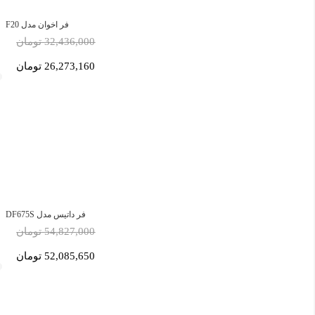
فر اخوان مدل F20
32,436,000 تومان
26,273,160 تومان
فر داتیس مدل DF675S
54,827,000 تومان
52,085,650 تومان