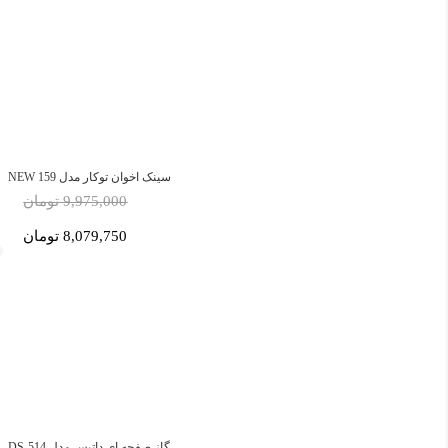
سینک اخوان توکار مدل 159 NEW
9,975,000 تومان
8,079,750 تومان
گاز صفحه ای داتیس مدل DS-514