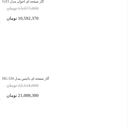
گاز صفحه ای اخوان مدل Gi15
13,077,000 تومان
10,592,370 تومان
گاز صفحه ای داتیس مدل DG-534
22,114,000 تومان
21,008,300 تومان