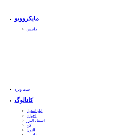
مایکروویو
داتیس
ست ویژه
کاتالوگ
ایلیااستیل
اخوان
استیل البرز
کن
آلتون
داتیس