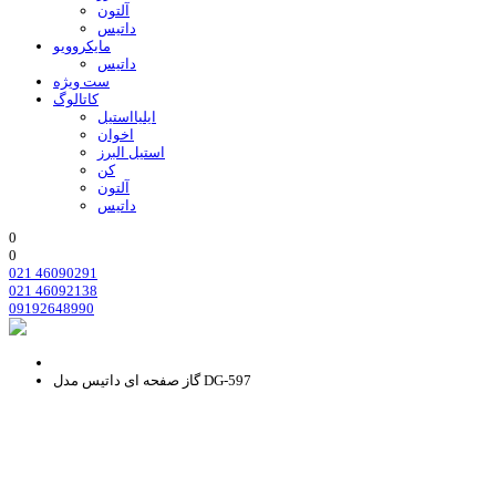
آلتون
داتیس
مایکروویو
داتیس
ست ویژه
کاتالوگ
ایلیااستیل
اخوان
استیل البرز
کن
آلتون
داتیس
0
0
021 46090291
021 46092138
09192648990
گاز صفحه ای داتیس مدل DG-597