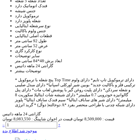
تعداد شعله
5 شعله
فندک اتوماتیک
دارد
جنس
شیشه
ترموکوپل
دارد
شعله پلوپز
دارد
نوع سرشعله
ایتالیایی
جنس ولوم
باکالیت
قطعات اصلی
ایتالیایی
طول
92 سانتی متر
عرض
52 سانتی متر
نوع کارکرد
گازی
سایر توضیحات
ابعاد برش:48*84 سانتی متر
گارانتی
24 ماهه داتیس
توضیحات بیشتر
دارای ترموکوپل تاپ تایم
* دارای ولوم
* پنج شعله با ترموکوپل Top Time
ترکیبی فلز و باکالیت جدید
* بوبین شیر اورکلی اسپانیا
* دارای مبدل صلیبی
و شعله سردکن
* دارای پلیت روغن گیر با پوشش لعاب مات
* دارای پنل
گالوانیزه خودرویی 0.7 میلیمتر
* دارای شیشه شات ایتالیا( سکوریت 8
میلیمتر)
* دارای شیر های ساباف ایتالیا
* سیم فندک ساباف ایتالیا
* پلوپز
* دارای شبکه چدنی با طراحی منحصر بفرد
* گرید انرژی A
دوحالته( دوآل)
گارانتی 24 ماهه داتیس
قیمت :
8,509,000 تومان
قیمت در اخوان شاپینگ :
8,083,550 تومان
–
+
موجود شد اطلاع بده