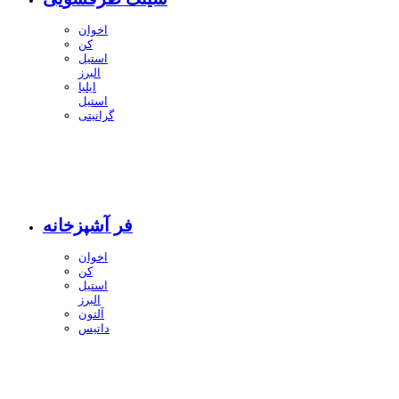
اخوان
کن
استیل
البرز
ایلیا
استیل
گرانیتی
فر آشپزخانه
اخوان
کن
استیل
البرز
آلتون
داتیس