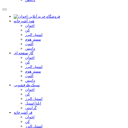
هود آشپزخانه
اخوان
کن
استیل البرز
مستر هوم
آلتون
داتیس
گاز صفحه ای
اخوان
کن
استیل البرز
مستر هوم
آلتون
داتیس
سینک ظرفشویی
اخوان
کن
استیل البرز
ایلیا استیل
گرانیتی
فر آشپزخانه
اخوان
کن
استیل البرز