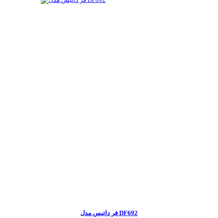
فر داتیس مدل DF692