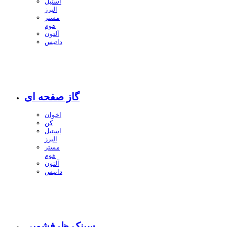
استیل
البرز
مستر
هوم
آلتون
داتیس
گاز صفحه ای
اخوان
کن
استیل
البرز
مستر
هوم
آلتون
داتیس
سینک ظرفشویی