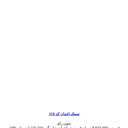
سینک اخوان کد 316
بدون رای
قیمت :
8,835,000 تومان
قیمت در اخوان شاپینگ :
7,156,350 تومان
-19%