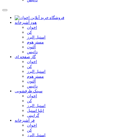
هود آشپزخانه
اخوان
کن
استیل البرز
مستر هوم
آلتون
داتیس
گاز صفحه ای
اخوان
کن
استیل البرز
مستر هوم
آلتون
داتیس
سینک ظرفشویی
اخوان
کن
استیل البرز
ایلیا استیل
گرانیتی
فر آشپزخانه
اخوان
کن
استیل البرز