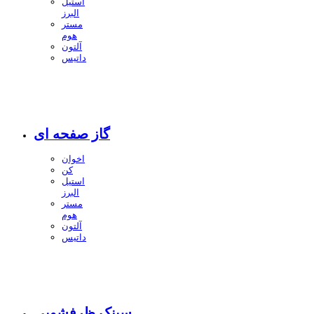
استیل
البرز
مستر
هوم
آلتون
داتیس
گاز صفحه ای
اخوان
کن
استیل
البرز
مستر
هوم
آلتون
داتیس
سینک ظرفشویی