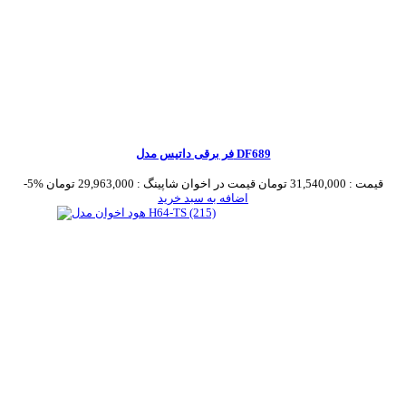
فر برقی داتیس مدل DF689
قیمت :
31,540,000 تومان
قیمت در اخوان شاپینگ :
29,963,000 تومان
-5%
اضافه به سبد خرید