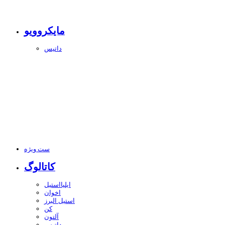
مایکروویو
داتیس
ست ویژه
کاتالوگ
ایلیااستیل
اخوان
استیل البرز
کن
آلتون
داتیس