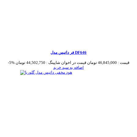
فر داتیس مدل DF646
قیمت :
46,845,000 تومان
قیمت در اخوان شاپینگ :
44,502,750 تومان
-5%
اضافه به سبد خرید