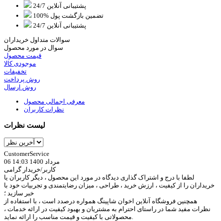
پشتیبانی آنلاین 24/7
100% تضمین بازگشت پول
پشتیبانی آنلاین 24/7
سوالات متداول خریداران
سوال در مورد محصول
قیمت محصول
موجودی کالا
تخفیفات
روش پرداخت
روش ارسال
معرفی اجمالی محصول
نظرات کاربران
لیست نظرات
CustomerService
06 مرداد 1400 14:03
کاربر/خریدار گرامی
لطفا با درج و اشتراک گذاری دیدگاه در مورد این محصول ، دیگر کاربران یا
خریداران را از کیفیت ، ارزش خرید ، طراحی ، میزان رضایتمندی و تجربیات خود با
خبر سازید ؛
همچنین فروشگاه آنلاین اخوان شاپینگ همواره درصدد است ، با استفاده از
نظرات مفید شما در راستای احترام به مشتریان و بهبود کیفیت در ارائه خدمات ،
محصولاتی با کیفیت و قیمت مناسب را ارائه نماید.