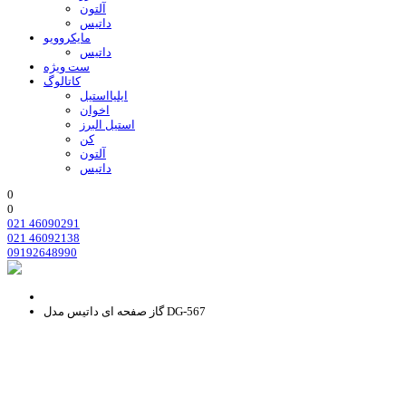
آلتون
داتیس
مایکروویو
داتیس
ست ویژه
کاتالوگ
ایلیااستیل
اخوان
استیل البرز
کن
آلتون
داتیس
0
0
021 46090291
021 46092138
09192648990
گاز صفحه ای داتیس مدل DG-567