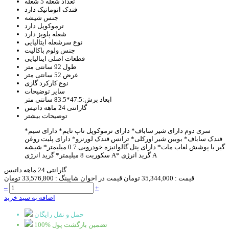
تعداد شعله
5 شعله
فندک اتوماتیک
دارد
جنس
شیشه
ترموکوپل
دارد
شعله پلوپز
دارد
نوع سرشعله
ایتالیایی
جنس ولوم
باکالیت
قطعات اصلی
ایتالیایی
طول
92 سانتی متر
عرض
52 سانتی متر
نوع کارکرد
گازی
سایر توضیحات
ابعاد برش:47.5*83.5 سانتی متر
گارانتی
24 ماهه داتیس
توضیحات بیشتر
*سری دوم دارای شیر ساباف
* دارای ترموکوپل تاپ تایم
* دارای سیم
فندک ساباف
* بوبین شیر اورکلی
* ترانس فندک لورنزو
* دارای پلیت روغن
گیر با پوشش لعاب مات
* دارای پنل گالوانیزه خودرویی 0.7 میلیمتر
* شیشه
سکوریت 8 میلیمتر* گرید انرژی A* گرید انرژی A
گارانتی 24 ماهه داتیس
قیمت :
35,344,000 تومان
قیمت در اخوان شاپینگ :
33,576,800 تومان
–
+
اضافه به سبد خرید
حمل و نقل رایگان
100% تضمین بازگشت پول