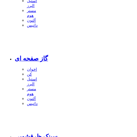
استیل
البرز
مستر
هوم
آلتون
داتیس
گاز صفحه ای
اخوان
کن
استیل
البرز
مستر
هوم
آلتون
داتیس
سینک ظرفشویی