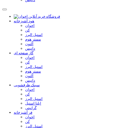
هود آشپزخانه
اخوان
کن
استیل البرز
مستر هوم
آلتون
داتیس
گاز صفحه ای
اخوان
کن
استیل البرز
مستر هوم
آلتون
داتیس
سینک ظرفشویی
اخوان
کن
استیل البرز
ایلیا استیل
گرانیتی
فر آشپزخانه
اخوان
کن
استیل البرز