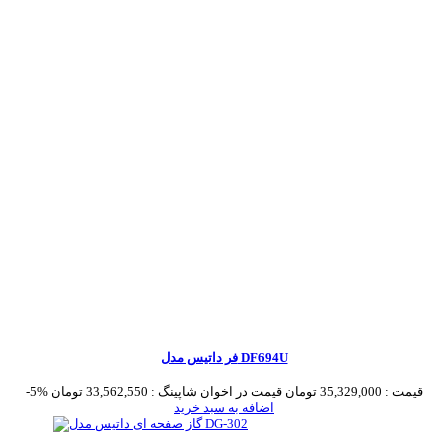
فر داتیس مدل DF694U
قیمت :
35,329,000 تومان
قیمت در اخوان شاپینگ :
33,562,550 تومان
-5%
اضافه به سبد خرید