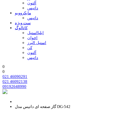
آلتون
داتیس
مایکروویو
داتیس
ست ویژه
کاتالوگ
ایلیااستیل
اخوان
استیل البرز
کن
آلتون
داتیس
0
0
021 46090291
021 46092138
09192648990
گاز صفحه ای داتیس مدل DG-542