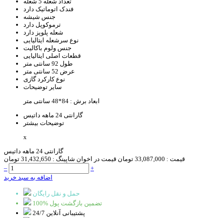
تعداد شعله
5 شعله
فندک اتوماتیک
دارد
جنس
شیشه
ترموکوپل
دارد
شعله پلوپز
دارد
نوع سرشعله
ایتالیایی
جنس ولوم
باکالیت
قطعات اصلی
ایتالیایی
طول
92 سانتی متر
عرض
52 سانتی متر
نوع کارکرد
گازی
سایر توضیحات
ابعاد برش : 84*48 سانتی متر
گارانتی
24 ماهه داتیس
توضیحات بیشتر
x
گارانتی 24 ماهه داتیس
قیمت :
33,087,000 تومان
قیمت در اخوان شاپینگ :
31,432,650 تومان
–
+
اضافه به سبد خرید
حمل و نقل رایگان
100% تضمین بازگشت پول
پشتیبانی آنلاین 24/7