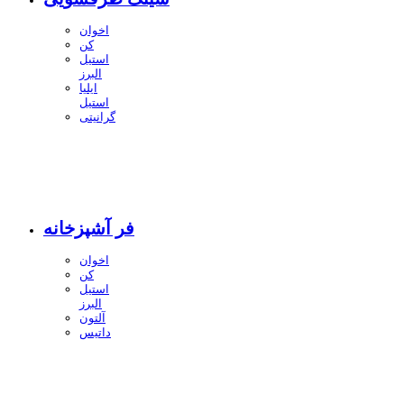
اخوان
کن
استیل
البرز
ایلیا
استیل
گرانیتی
فر آشپزخانه
اخوان
کن
استیل
البرز
آلتون
داتیس