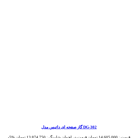
گاز صفحه ای داتیس مدل DG-302
قیمت :
14,605,000 تومان
قیمت در اخوان شاپینگ :
13,874,750 تومان
-5%