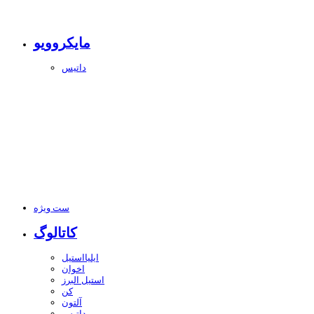
مایکروویو
داتیس
ست ویژه
کاتالوگ
ایلیااستیل
اخوان
استیل البرز
کن
آلتون
داتیس