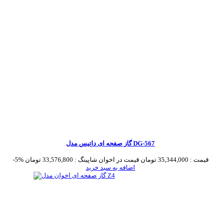
گاز صفحه ای داتیس مدل DG-567
قیمت :
35,344,000 تومان
قیمت در اخوان شاپینگ :
33,576,800 تومان
-5%
اضافه به سبد خرید