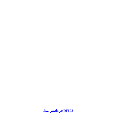
فر داتیس مدل DF693