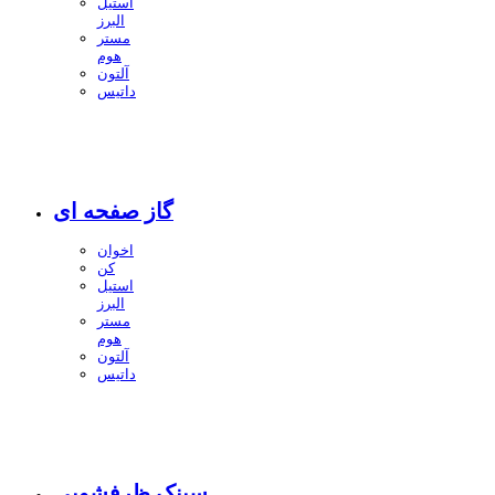
استیل
البرز
مستر
هوم
آلتون
داتیس
گاز صفحه ای
اخوان
کن
استیل
البرز
مستر
هوم
آلتون
داتیس
سینک ظرفشویی