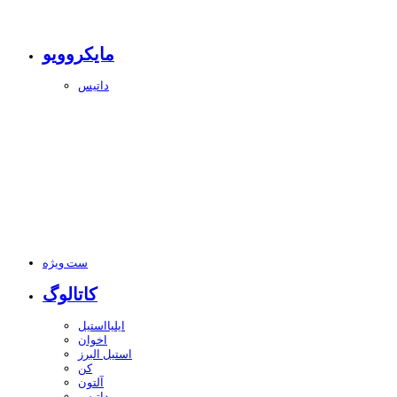
مایکروویو
داتیس
ست ویژه
کاتالوگ
ایلیااستیل
اخوان
استیل البرز
کن
آلتون
داتیس