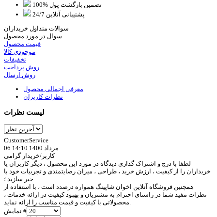
100% تضمین بازگشت پول
پشتیبانی آنلاین 24/7
سوالات متداول خریداران
سوال در مورد محصول
قیمت محصول
موجودی کالا
تخفیفات
روش پرداخت
روش ارسال
معرفی اجمالی محصول
نظرات کاربران
لیست نظرات
CustomerService
06 مرداد 1400 14:10
کاربر/خریدار گرامی
لطفا با درج و اشتراک گذاری دیدگاه در مورد این محصول ، دیگر کاربران یا
خریداران را از کیفیت ، ارزش خرید ، طراحی ، میزان رضایتمندی و تجربیات خود با
خبر سازید ؛
همچنین فروشگاه آنلاین اخوان شاپینگ همواره درصدد است ، با استفاده از
نظرات مفید شما در راستای احترام به مشتریان و بهبود کیفیت در ارائه خدمات ،
محصولاتی با کیفیت و قیمت مناسب را ارائه نماید.
نمایش #