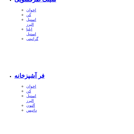
اخوان
کن
استیل
البرز
ایلیا
استیل
گرانیتی
فر آشپزخانه
اخوان
کن
استیل
البرز
آلتون
داتیس