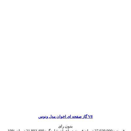
گاز صفحه ای اخوان مدل ونوس V8
بدون رای
قیمت :
27,029,000 تومان
قیمت در اخوان شاپینگ :
21,893,490 تومان
-19%