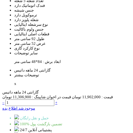
تعداد شعله
5 شعله
فندک اتوماتیک
دارد
جنس
شیشه
ترموکوپل
دارد
شعله پلوپز
دارد
نوع سرشعله
ایتالیایی
جنس ولوم
باکالیت
قطعات اصلی
ایتالیایی
طول
92 سانتی متر
عرض
52 سانتی متر
نوع کارکرد
گازی
سایر توضیحات
ابعاد برش : 84*48 سانتی متر
گارانتی
24 ماهه داتیس
توضیحات بیشتر
x
گارانتی 24 ماهه داتیس
قیمت :
11,902,000 تومان
قیمت در اخوان شاپینگ :
11,306,900 تومان
–
+
موجود شد اطلاع بده
حمل و نقل رایگان
100% تضمین بازگشت پول
پشتیبانی آنلاین 24/7