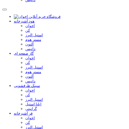
هود آشپزخانه
اخوان
کن
استیل البرز
مستر هوم
آلتون
داتیس
گاز صفحه ای
اخوان
کن
استیل البرز
مستر هوم
آلتون
داتیس
سینک ظرفشویی
اخوان
کن
استیل البرز
ایلیا استیل
گرانیتی
فر آشپزخانه
اخوان
کن
استیل البرز