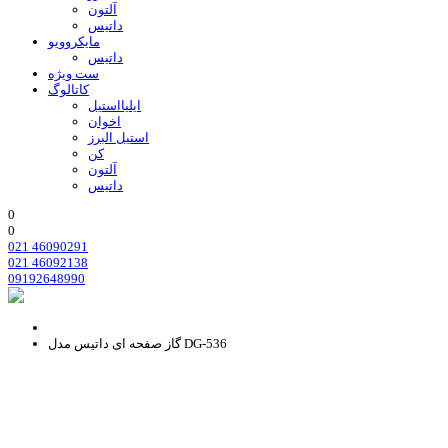
آلتون
داتیس
مایکروویو
داتیس
ست ویژه
کاتالوگ
ایلیااستیل
اخوان
استیل البرز
کن
آلتون
داتیس
0
0
021 46090291
021 46092138
09192648990
گاز صفحه ای داتیس مدل DG-536