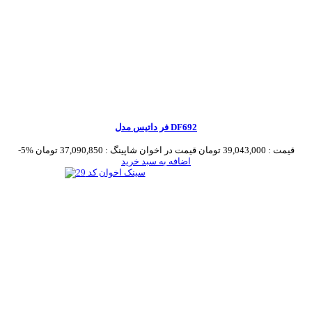
فر داتیس مدل DF692
قیمت :
39,043,000 تومان
قیمت در اخوان شاپینگ :
37,090,850 تومان
-5%
اضافه به سبد خرید