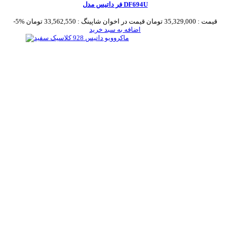
فر داتیس مدل DF694U
قیمت :
35,329,000 تومان
قیمت در اخوان شاپینگ :
33,562,550 تومان
-5%
اضافه به سبد خرید