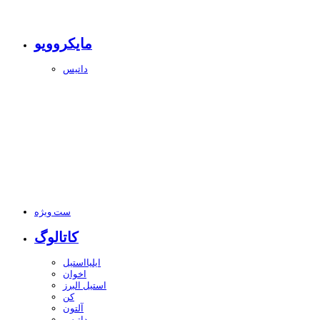
مایکروویو
داتیس
ست ویژه
کاتالوگ
ایلیااستیل
اخوان
استیل البرز
کن
آلتون
داتیس