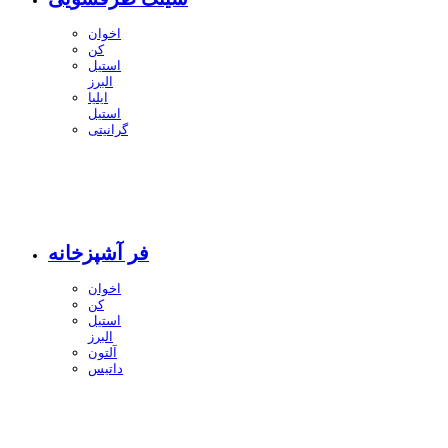
اخوان
کن
استیل
البرز
ایلیا
استیل
گرانیتی
فر آشپزخانه
اخوان
کن
استیل
البرز
آلتون
داتیس