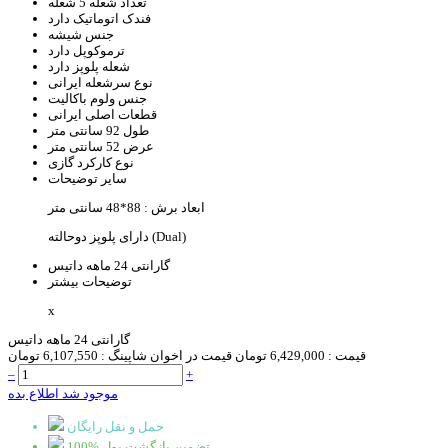
تعداد شعله
5 شعله
فندک اتوماتیک
دارد
جنس
شیشه
ترموکوپل
دارد
شعله پلوپز
دارد
نوع سرشعله
ایرانی
جنس ولوم
باکالیت
قطعات اصلی
ایرانی
طول
92 سانتی متر
عرض
52 سانتی متر
نوع کارکرد
گازی
سایر توضیحات
ابعاد برش : 88*48 سانتی متر
دارای پلوپز دوحالته (Dual)
گارانتی
24 ماهه داتیس
توضیحات بیشتر
x
گارانتی 24 ماهه داتیس
قیمت :
6,429,000 تومان
قیمت در اخوان شاپینگ :
6,107,550 تومان
–
+
موجود شد اطلاع بده
حمل و نقل رایگان
100% تضمین بازگشت پول