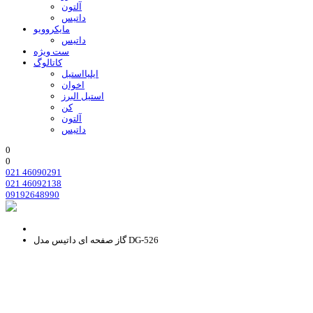
آلتون
داتیس
مایکروویو
داتیس
ست ویژه
کاتالوگ
ایلیااستیل
اخوان
استیل البرز
کن
آلتون
داتیس
0
0
021 46090291
021 46092138
09192648990
گاز صفحه ای داتیس مدل DG-526