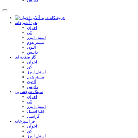
هود آشپزخانه
اخوان
کن
استیل البرز
مستر هوم
آلتون
داتیس
گاز صفحه ای
اخوان
کن
استیل البرز
مستر هوم
آلتون
داتیس
سینک ظرفشویی
اخوان
کن
استیل البرز
ایلیا استیل
گرانیتی
فر آشپزخانه
اخوان
کن
استیل البرز