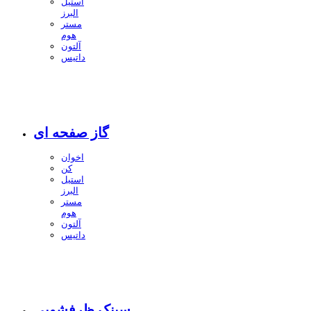
استیل
البرز
مستر
هوم
آلتون
داتیس
گاز صفحه ای
اخوان
کن
استیل
البرز
مستر
هوم
آلتون
داتیس
سینک ظرفشویی