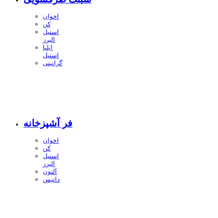
اخوان
کن
استیل
البرز
ایلیا
استیل
گرانیتی
فر آشپزخانه
اخوان
کن
استیل
البرز
آلتون
داتیس