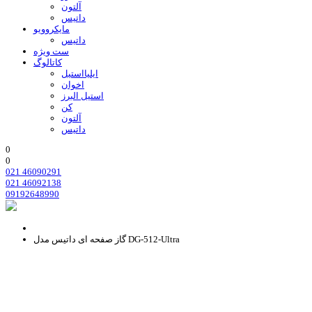
آلتون
داتیس
مایکروویو
داتیس
ست ویژه
کاتالوگ
ایلیااستیل
اخوان
استیل البرز
کن
آلتون
داتیس
0
0
021 46090291
021 46092138
09192648990
گاز صفحه ای داتیس مدل DG-512-Ultra