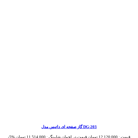
گاز صفحه ای داتیس مدل DG-203
قیمت :
12,120,000 تومان
قیمت در اخوان شاپینگ :
11,514,000 تومان
-5%