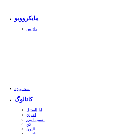
مایکروویو
داتیس
ست ویژه
کاتالوگ
ایلیااستیل
اخوان
استیل البرز
کن
آلتون
داتیس