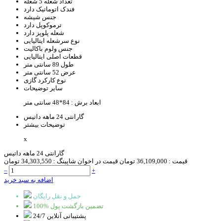
تعداد شعله
5 شعله
فندک اتوماتیک
دارد
جنس
شیشه
ترموکوپل
دارد
شعله پلوپز
دارد
نوع سرشعله
ایتالیایی
جنس ولوم
باکالیت
قطعات اصلی
ایتالیایی
طول
89 سانتی متر
عرض
52 سانتی متر
نوع کارکرد
گازی
سایر توضیحات
ابعاد برش : 84*48 سانتی متر
گارانتی
24 ماهه داتیس
توضیحات بیشتر
x
گارانتی 24 ماهه داتیس
قیمت :
36,109,000 تومان
قیمت در اخوان شاپینگ :
34,303,550 تومان
–
+
اضافه به سبد خرید
حمل و نقل رایگان
100% تضمین بازگشت پول
پشتیبانی آنلاین 24/7