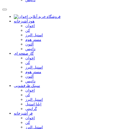
هود آشپزخانه
اخوان
کن
استیل البرز
مستر هوم
آلتون
داتیس
گاز صفحه ای
اخوان
کن
استیل البرز
مستر هوم
آلتون
داتیس
سینک ظرفشویی
اخوان
کن
استیل البرز
ایلیا استیل
گرانیتی
فر آشپزخانه
اخوان
کن
استیل البرز