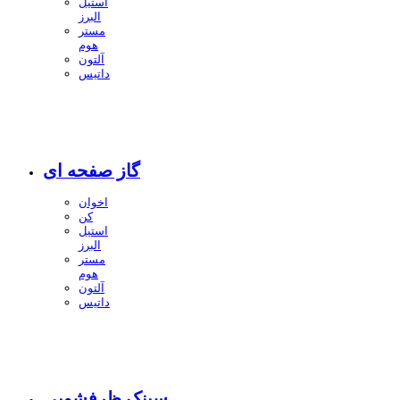
استیل
البرز
مستر
هوم
آلتون
داتیس
گاز صفحه ای
اخوان
کن
استیل
البرز
مستر
هوم
آلتون
داتیس
سینک ظرفشویی