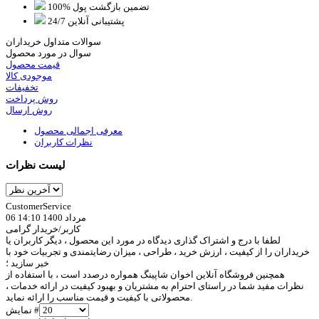
100% تضمین بازگشت پول
پشتیبانی آنلاین 24/7
سوالات متداول خریداران
سوال در مورد محصول
قیمت محصول
موجودی کالا
تخفیفات
روش پرداخت
روش ارسال
معرفی اجمالی محصول
نظرات کاربران
لیست نظرات
CustomerService
06 مرداد 1400 14:10
کاربر/خریدار گرامی
لطفا با درج و اشتراک گذاری دیدگاه در مورد این محصول ، دیگر کاربران یا
خریداران را از کیفیت ، ارزش خرید ، طراحی ، میزان رضایتمندی و تجربیات خود با
خبر سازید ؛
همچنین فروشگاه آنلاین اخوان شاپینگ همواره درصدد است ، با استفاده از
نظرات مفید شما در راستای احترام به مشتریان و بهبود کیفیت در ارائه خدمات ،
محصولاتی با کیفیت و قیمت مناسب را ارائه نماید.
نمایش #