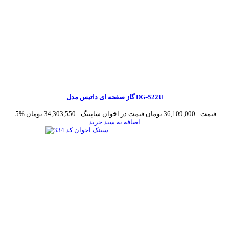
گاز صفحه ای داتیس مدل DG-522U
قیمت :
36,109,000 تومان
قیمت در اخوان شاپینگ :
34,303,550 تومان
-5%
اضافه به سبد خرید