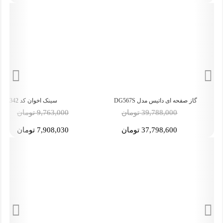
گاز صفحه ای داتیس مدل DG567S
سینک اخوان کد 342
-19%
-5%
39,788,000 تومان
9,763,000 تومان
37,798,600 تومان
7,908,030 تومان