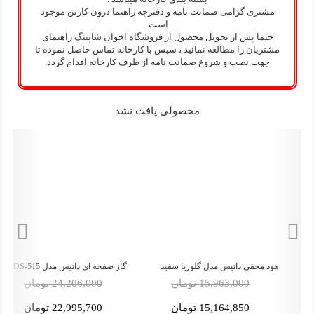
مشتری گرامی ضمانت نامه و دفترچه راهنما درون کارتن موجود
است.
حتما پس از تحویل محصول از فروشگاه اخوان شاپینگ راهنمای
مشتریان را مطالعه نمائید ، سپس با کارخانه تماس حاصل نموده تا
جهت نصب و شروع ضمانت نامه از طرف کارخانه اقدام گردد.
-5%
-5%
محصولی یافت نشد
هود مخفی داتیس مدل گلوریا سفید
گاز صفحه ای داتیس مدل DS-515
-19%
-5%
15,963,000 تومان
24,206,000 تومان
15,164,850 تومان
22,995,700 تومان