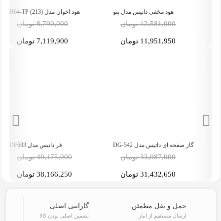
هود مخفی داتیس مدل پنو
هود اخوان مدل H64-TP (213)
-5%
-5%
12,581,000 تومان
8,790,000 تومان
11,951,950 تومان
7,119,900 تومان
گاز صفحه ای داتیس مدل DG-542
فر داتیس مدل DF683
33,087,000 تومان
40,175,000 تومان
31,432,650 تومان
38,166,250 تومان
حمل و نقل مطمئن
گارانتی اصلی
ارسال مستقیم از انبار
تضمین اصلی بودن کالا