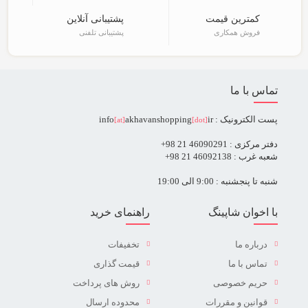
کمترین قیمت
پشتیبانی آنلاین
فروش همکاری
پشتیبانی تلفنی
تماس با ما
پست الکترونیک : info
ir
akhavanshopping
[at]
[dot]
دفتر مرکزی : 46090291 21 98+
شعبه غرب : 46092138 21 98+
شنبه تا پنجشنبه : 9:00 الی 19:00
با اخوان شاپینگ
راهنمای خرید
درباره ما
تخفیفات
تماس با ما
قیمت گذاری
حریم خصوصی
روش های پرداخت
قوانین و مقررات
محدوده ارسال