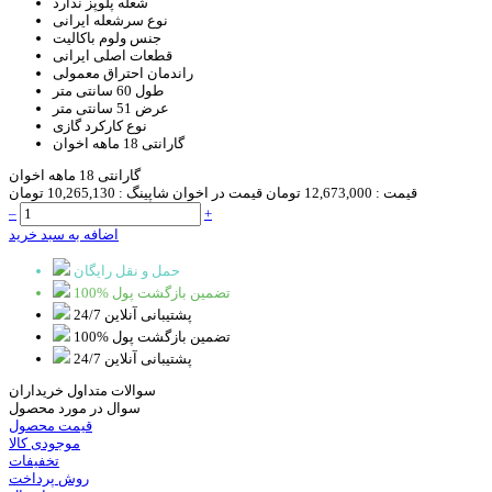
شعله پلوپز
ندارد
نوع سرشعله
ایرانی
جنس ولوم
باکالیت
قطعات اصلی
ایرانی
راندمان احتراق
معمولی
طول
60 سانتی متر
عرض
51 سانتی متر
نوع کارکرد
گازی
گارانتی
18 ماهه اخوان
گارانتی 18 ماهه اخوان
قیمت :
12,673,000 تومان
قیمت در اخوان شاپینگ :
10,265,130 تومان
–
+
اضافه به سبد خرید
حمل و نقل رایگان
100% تضمین بازگشت پول
پشتیبانی آنلاین 24/7
100% تضمین بازگشت پول
پشتیبانی آنلاین 24/7
سوالات متداول خریداران
سوال در مورد محصول
قیمت محصول
موجودی کالا
تخفیفات
روش پرداخت