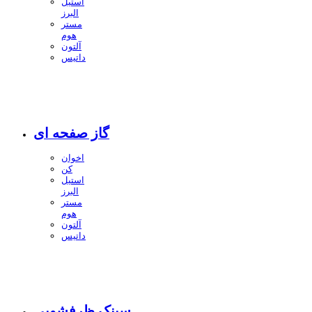
استیل
البرز
مستر
هوم
آلتون
داتیس
گاز صفحه ای
اخوان
کن
استیل
البرز
مستر
هوم
آلتون
داتیس
سینک ظرفشویی