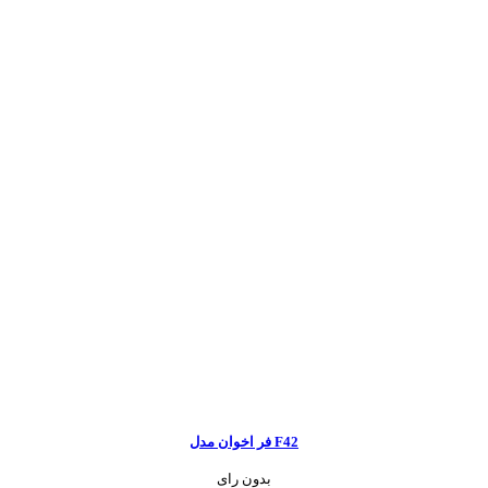
فر اخوان مدل F42
بدون رای