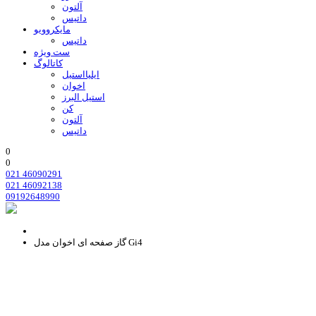
آلتون
داتیس
مایکروویو
داتیس
ست ویژه
کاتالوگ
ایلیااستیل
اخوان
استیل البرز
کن
آلتون
داتیس
0
0
021 46090291
021 46092138
09192648990
گاز صفحه ای اخوان مدل Gi4