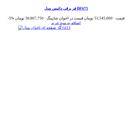
فر برقی داتیس مدل DF675
قیمت :
53,545,000 تومان
قیمت در اخوان شاپینگ :
50,867,750 تومان
-5%
اضافه به سبد خرید