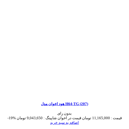
هود اخوان مدل H64-TG (207)
بدون رای
قیمت :
11,165,000 تومان
قیمت در اخوان شاپینگ :
9,043,650 تومان
-19%
اضافه به سبد خرید