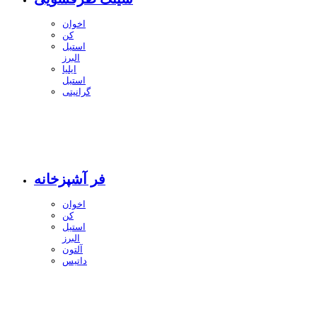
اخوان
کن
استیل
البرز
ایلیا
استیل
گرانیتی
فر آشپزخانه
اخوان
کن
استیل
البرز
آلتون
داتیس