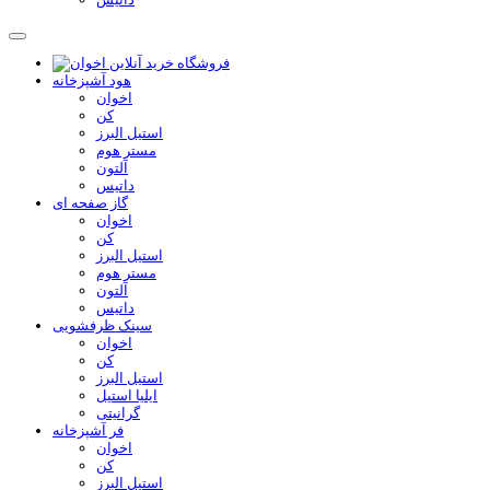
هود آشپزخانه
اخوان
کن
استیل البرز
مستر هوم
آلتون
داتیس
گاز صفحه ای
اخوان
کن
استیل البرز
مستر هوم
آلتون
داتیس
سینک ظرفشویی
اخوان
کن
استیل البرز
ایلیا استیل
گرانیتی
فر آشپزخانه
اخوان
کن
استیل البرز