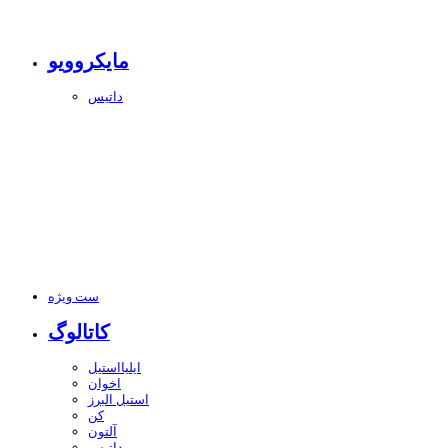
مایکروویو
داتیس
ست ویژه
کاتالوگ
ایلیااستیل
اخوان
استیل البرز
کن
آلتون
داتیس