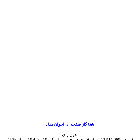
گاز صفحه ای اخوان مدل Gi6
بدون رای
قیمت :
12,911,000 تومان
قیمت در اخوان شاپینگ :
10,457,910 تومان
-19%