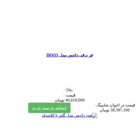
فر برقی داتیس مدل DF655
-5%
قیمت :
40,618,000 تومان
قیمت در اخوان شاپینگ :
اضافه به سبد خرید
38,587,100 تومان