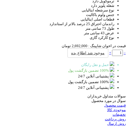
ترموکوپل
دارد
شعله پلوپز
دارد
نوع سرشعله
ایتالیایی
جنس ولوم
باکالیت
قطعات اصلی
ایتالیایی
راندمان احتراق
25 درصد بالاتر از استاندارد
طول
73 سانتی متر
عرض
43 سانتی متر
نوع کارکرد
گازی
قیمت در اخوان شاپینگ :
2,692,000 تومان
+
–
موجود شد اطلاع بده
حمل و نقل رایگان
100% تضمین بازگشت پول
پشتیبانی آنلاین 24/7
100% تضمین بازگشت پول
پشتیبانی آنلاین 24/7
سوالات متداول خریداران
سوال در مورد محصول
قیمت محصول
موجودی کالا
تخفیفات
روش پرداخت
روش ارسال