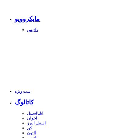
مایکروویو
داتیس
ست ویژه
کاتالوگ
ایلیااستیل
اخوان
استیل البرز
کن
آلتون
داتیس