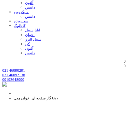
آلتون
داتیس
مایکروویو
داتیس
ست ویژه
کاتالوگ
ایلیااستیل
اخوان
استیل البرز
کن
آلتون
داتیس
0
0
021 46090291
021 46092138
09192648990
گاز صفحه ای اخوان مدل G97