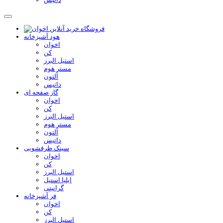
هود آشپزخانه
اخوان
کن
استیل البرز
مستر هوم
آلتون
داتیس
گاز صفحه ای
اخوان
کن
استیل البرز
مستر هوم
آلتون
داتیس
سینک ظرفشویی
اخوان
کن
استیل البرز
ایلیا استیل
گرانیتی
فر آشپزخانه
اخوان
کن
استیل البرز