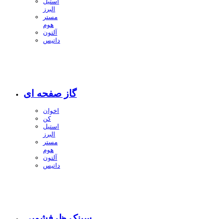
استیل
البرز
مستر
هوم
آلتون
داتیس
گاز صفحه ای
اخوان
کن
استیل
البرز
مستر
هوم
آلتون
داتیس
سینک ظرفشویی