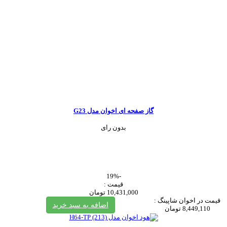
گاز صفحه ای اخوان مدل G23
بدون رای
-19%
قیمت :
10,431,000 تومان
قیمت در اخوان شاپینگ :
اضافه به سبد خرید
8,449,110 تومان