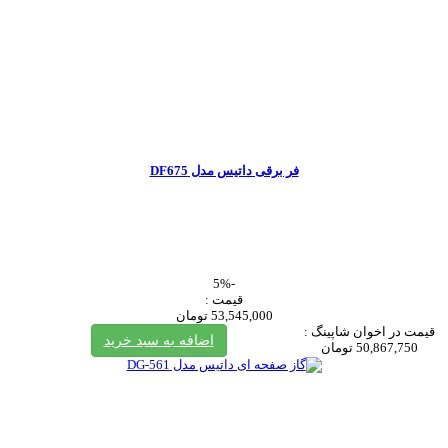
فر برقی داتیس مدل DF675
-5%
قیمت :
53,545,000 تومان
قیمت در اخوان شاپینگ :
اضافه به سبد خرید
50,867,750 تومان