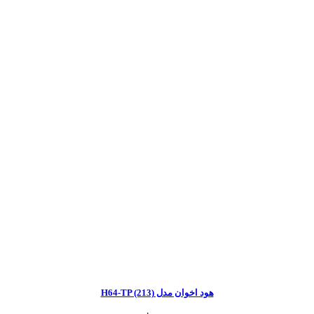
هود اخوان مدل H64-TP (213)