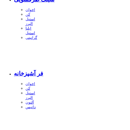
اخوان
کن
استیل
البرز
ایلیا
استیل
گرانیتی
فر آشپزخانه
اخوان
کن
استیل
البرز
آلتون
داتیس