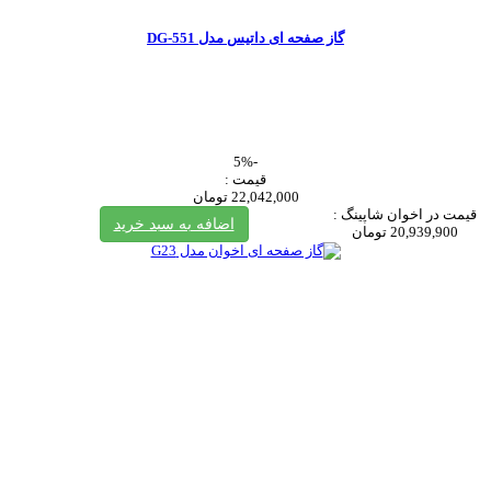
گاز صفحه ای داتیس مدل DG-551
-5%
قیمت :
22,042,000 تومان
قیمت در اخوان شاپینگ :
اضافه به سبد خرید
20,939,900 تومان