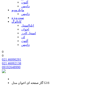
آلتون
داتیس
مایکروویو
داتیس
ست ویژه
کاتالوگ
ایلیااستیل
اخوان
استیل البرز
کن
آلتون
داتیس
0
0
021 46090291
021 46092138
09192648990
گاز صفحه ای اخوان مدل G16