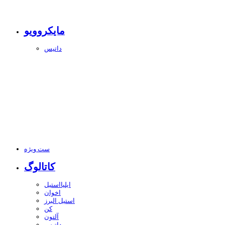
مایکروویو
داتیس
ست ویژه
کاتالوگ
ایلیااستیل
اخوان
استیل البرز
کن
آلتون
داتیس