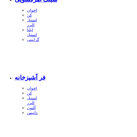
اخوان
کن
استیل
البرز
ایلیا
استیل
گرانیتی
فر آشپزخانه
اخوان
کن
استیل
البرز
آلتون
داتیس