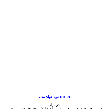
هود اخوان مدل H16-90
بدون رای
قیمت :
9,946,000 تومان
قیمت در اخوان شاپینگ :
8,056,260 تومان
-19%