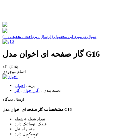
سوال درمورد این محصول ( ارسال ، پرداخت ، تخفیف و ...)
گاز صفحه ای اخوان مدل G16
کد :
(G16)
اتمام موجودی
برند :
اخوان
دسته بندی :
,
گاز اخوان
,
گاز
ارسال دیدگاه
مشخصات
گاز صفحه ای اخوان مدل G16
تعداد شعله
4 شعله
فندک اتوماتیک
دارد
جنس
استیل
ترموکوپل
دارد