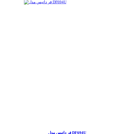
فر داتیس مدل DF694U