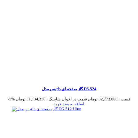
گاز صفحه ای داتیس مدل DS-524
قیمت :
32,773,000 تومان
قیمت در اخوان شاپینگ :
31,134,350 تومان
-5%
اضافه به سبد خرید