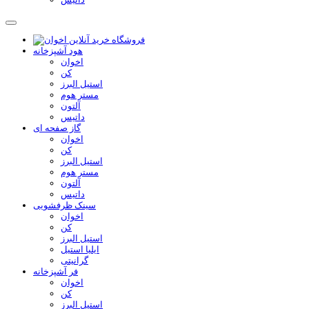
هود آشپزخانه
اخوان
کن
استیل البرز
مستر هوم
آلتون
داتیس
گاز صفحه ای
اخوان
کن
استیل البرز
مستر هوم
آلتون
داتیس
سینک ظرفشویی
اخوان
کن
استیل البرز
ایلیا استیل
گرانیتی
فر آشپزخانه
اخوان
کن
استیل البرز