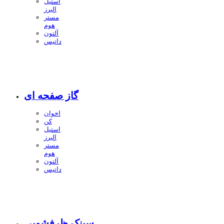
استیل
البرز
مستر
هوم
آلتون
داتیس
گاز صفحه ای
اخوان
کن
استیل
البرز
مستر
هوم
آلتون
داتیس
سینک ظرفشویی