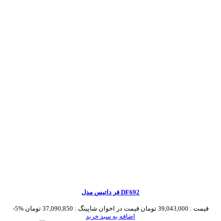
فر داتیس مدل DF692
قیمت :
39,043,000 تومان
قیمت در اخوان شاپینگ :
37,090,850 تومان
-5%
اضافه به سبد خرید