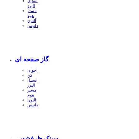
استیل
البرز
مستر
هوم
آلتون
داتیس
گاز صفحه ای
اخوان
کن
استیل
البرز
مستر
هوم
آلتون
داتیس
سینک ظرفشویی