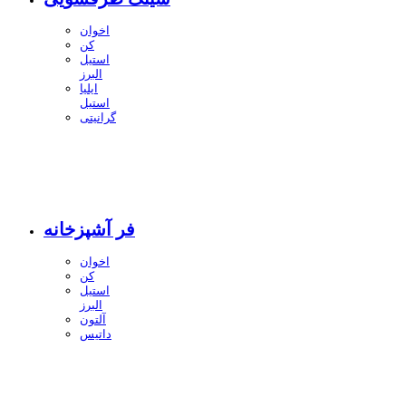
اخوان
کن
استیل
البرز
ایلیا
استیل
گرانیتی
فر آشپزخانه
اخوان
کن
استیل
البرز
آلتون
داتیس