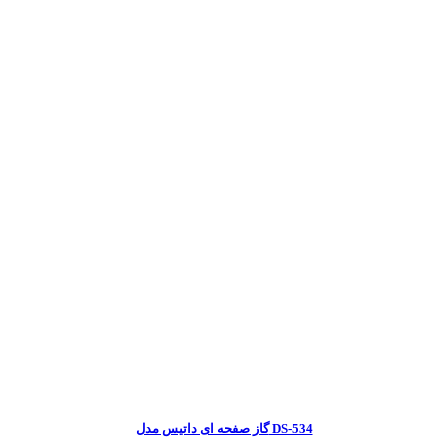
گاز صفحه ای داتیس مدل DS-534