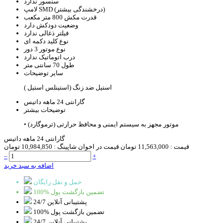
سنسور
ندارد
SMD (درخشندگی بیشتر)
لامپ
قدرت مکش
800 متر مکعب
وضعیت دودکش
دارد
فیلتر ذغالی
ندارد
نوع کلید
دکمه ای
نوع موتور
3 دور
درب اتوماتیک
ندارد
طول
70 سانتی متر
سایر توضیحات
استیل ضد زنگ (استینلس استیل )
گارانتی
24 ماهه داتیس
توضیحات بیشتر
• موتور مجهز به سیستم ایمنی و محافظ حرارتی (ترموگارد)
گارانتی 24 ماهه داتیس
قیمت :
11,563,000 تومان
قیمت در اخوان شاپینگ :
10,984,850 تومان
–
+
اضافه به سبد خرید
حمل و نقل رایگان
100% تضمین بازگشت پول
پشتیبانی آنلاین 24/7
100% تضمین بازگشت پول
پشتیبانی آنلاین 24/7