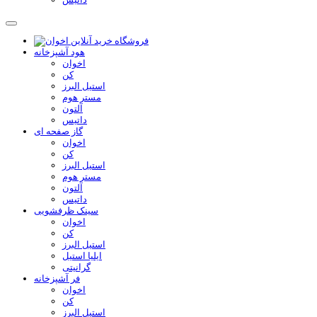
هود آشپزخانه
اخوان
کن
استیل البرز
مستر هوم
آلتون
داتیس
گاز صفحه ای
اخوان
کن
استیل البرز
مستر هوم
آلتون
داتیس
سینک ظرفشویی
اخوان
کن
استیل البرز
ایلیا استیل
گرانیتی
فر آشپزخانه
اخوان
کن
استیل البرز