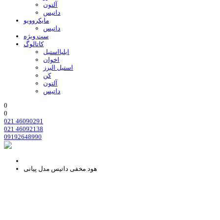
آلتون
داتیس
مایکروویو
داتیس
ست ویژه
کاتالوگ
ایلیااستیل
اخوان
استیل البرز
کن
آلتون
داتیس
0
0
021 46090291
021 46092138
09192648990
هود مخفی داتیس مدل پیانی