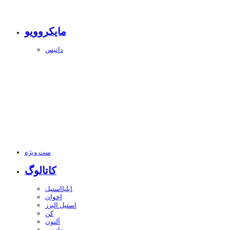
مایکروویو
داتیس
ست ویژه
کاتالوگ
ایلیااستیل
اخوان
استیل البرز
کن
آلتون
داتیس