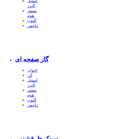
استیل
البرز
مستر
هوم
آلتون
داتیس
گاز صفحه ای
اخوان
کن
استیل
البرز
مستر
هوم
آلتون
داتیس
سینک ظرفشویی