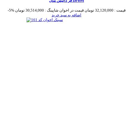
فر داتیس مدل DF694
قیمت :
32,120,000 تومان
قیمت در اخوان شاپینگ :
30,514,000 تومان
-5%
اضافه به سبد خرید