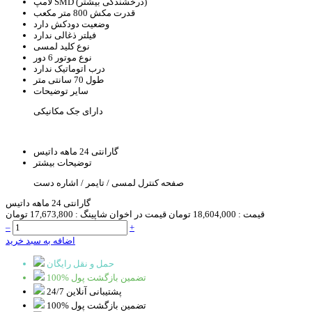
SMD (درخشندگی بیشتر)
لامپ
قدرت مکش
800 متر مکعب
وضعیت دودکش
دارد
فیلتر ذغالی
ندارد
نوع کلید
لمسی
نوع موتور
6 دور
درب اتوماتیک
ندارد
طول
70 سانتی متر
سایر توضیحات
دارای جک مکانیکی
گارانتی
24 ماهه داتیس
توضیحات بیشتر
صفحه کنترل لمسی / تایمر / اشاره دست
گارانتی 24 ماهه داتیس
قیمت :
18,604,000 تومان
قیمت در اخوان شاپینگ :
17,673,800 تومان
–
+
اضافه به سبد خرید
حمل و نقل رایگان
100% تضمین بازگشت پول
پشتیبانی آنلاین 24/7
100% تضمین بازگشت پول