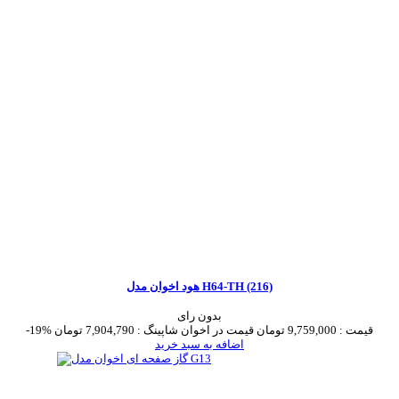
هود اخوان مدل H64-TH (216)
بدون رای
قیمت :
9,759,000 تومان
قیمت در اخوان شاپینگ :
7,904,790 تومان
-19%
اضافه به سبد خرید