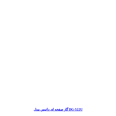
گاز صفحه ای داتیس مدل DG-522U