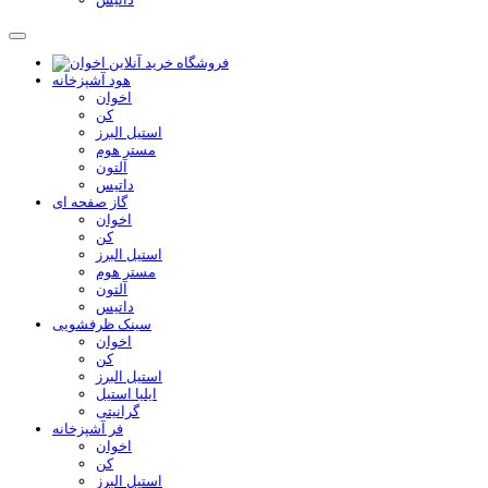
هود آشپزخانه
اخوان
کن
استیل البرز
مستر هوم
آلتون
داتیس
گاز صفحه ای
اخوان
کن
استیل البرز
مستر هوم
آلتون
داتیس
سینک ظرفشویی
اخوان
کن
استیل البرز
ایلیا استیل
گرانیتی
فر آشپزخانه
اخوان
کن
استیل البرز