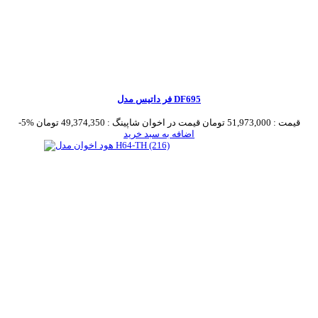
فر داتیس مدل DF695
قیمت :
51,973,000 تومان
قیمت در اخوان شاپینگ :
49,374,350 تومان
-5%
اضافه به سبد خرید