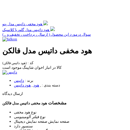
هود مخفی داتیس مدل پنو
هود داتیس مدل گلوریا کلاسیک
سوال درمورد این محصول ( ارسال ، پرداخت ، تخفیف و ...)
هود مخفی داتیس مدل فالکن
کد :
(هود داتیس فالکن)
کالا در انبار اخوان شاپینگ موجود است
برند :
داتیس
دسته بندی :
,
هود
,
هود داتیس
ارسال دیدگاه
مشخصات
هود مخفی داتیس مدل فالکن
نوع هود
مخفی
نوع فیلتر
آلومینیومی
صفحه نمایش
صفحه نمایش دیجیتال
سنسور
دارد