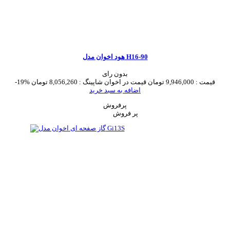
هود اخوان مدل H16-90
بدون رای
قیمت :
9,946,000 تومان
قیمت در اخوان شاپینگ :
8,056,260 تومان
-19%
اضافه به سبد خرید
پرفروش