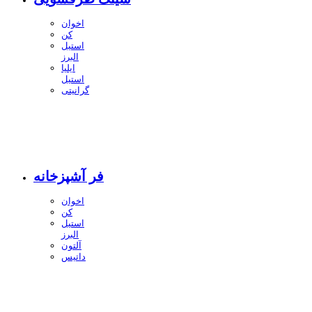
اخوان
کن
استیل
البرز
ایلیا
استیل
گرانیتی
فر آشپزخانه
اخوان
کن
استیل
البرز
آلتون
داتیس