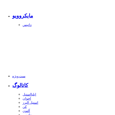
مایکروویو
داتیس
ست ویژه
کاتالوگ
ایلیااستیل
اخوان
استیل البرز
کن
آلتون
داتیس