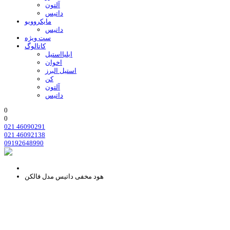
آلتون
داتیس
مایکروویو
داتیس
ست ویژه
کاتالوگ
ایلیااستیل
اخوان
استیل البرز
کن
آلتون
داتیس
0
0
021 46090291
021 46092138
09192648990
هود مخفی داتیس مدل فالکن