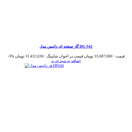
گاز صفحه ای داتیس مدل DG-542
قیمت :
33,087,000 تومان
قیمت در اخوان شاپینگ :
31,432,650 تومان
-5%
اضافه به سبد خرید