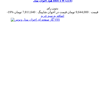
هود اخوان مدل H64-TW (214)
بدون رای
قیمت :
9,644,000 تومان
قیمت در اخوان شاپینگ :
7,811,640 تومان
-19%
اضافه به سبد خرید