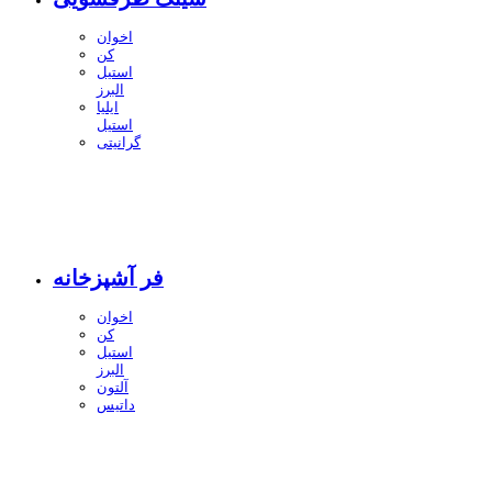
اخوان
کن
استیل
البرز
ایلیا
استیل
گرانیتی
فر آشپزخانه
اخوان
کن
استیل
البرز
آلتون
داتیس