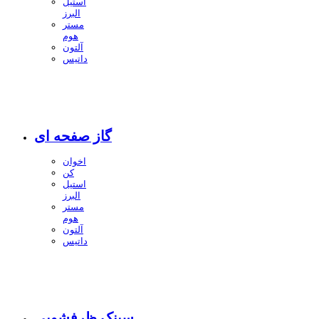
استیل
البرز
مستر
هوم
آلتون
داتیس
گاز صفحه ای
اخوان
کن
استیل
البرز
مستر
هوم
آلتون
داتیس
سینک ظرفشویی