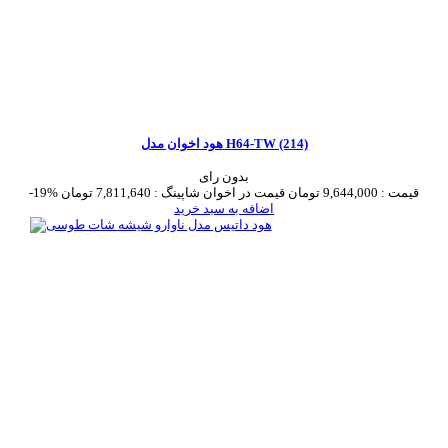
هود اخوان مدل H64-TW (214)
بدون رای
قیمت :
9,644,000 تومان
قیمت در اخوان شاپینگ :
7,811,640 تومان
-19%
اضافه به سبد خرید