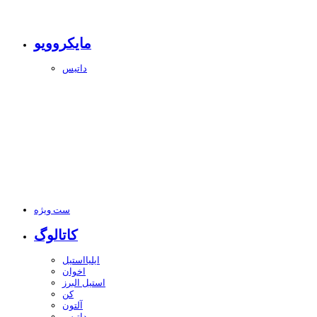
مایکروویو
داتیس
ست ویژه
کاتالوگ
ایلیااستیل
اخوان
استیل البرز
کن
آلتون
داتیس