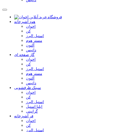
هود آشپزخانه
اخوان
کن
استیل البرز
مستر هوم
آلتون
داتیس
گاز صفحه ای
اخوان
کن
استیل البرز
مستر هوم
آلتون
داتیس
سینک ظرفشویی
اخوان
کن
استیل البرز
ایلیا استیل
گرانیتی
فر آشپزخانه
اخوان
کن
استیل البرز