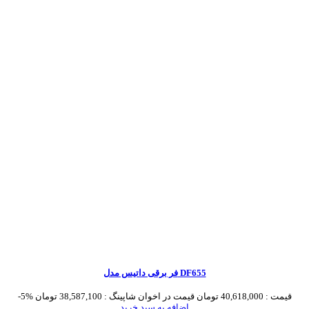
فر برقی داتیس مدل DF655
قیمت :
40,618,000 تومان
قیمت در اخوان شاپینگ :
38,587,100 تومان
-5%
اضافه به سبد خرید