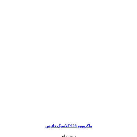
ماکروویو 928 کلاسیک داتیس
بدون رای