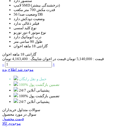
سنسور
دارد
SMD (درخشندگی بیشتر)
لامپ
قدرت مکش
700 متر مکعب
56 DB
وضعیت صدا
وضعیت دودکش
دارد
فیلتر ذغالی
ندارد
نوع کلید
لمسی
نوع موتور
4 دور توربو
درب اتوماتیک
دارد
طول
90 سانتی متر
گارانتی
18 ماهه اخوان
گارانتی 18 ماهه اخوان
قیمت :
5,140,000 تومان
قیمت در اخوان شاپینگ :
4,163,400 تومان
–
+
موجود شد اطلاع بده
حمل و نقل رایگان
100% تضمین بازگشت پول
پشتیبانی آنلاین 24/7
100% تضمین بازگشت پول
پشتیبانی آنلاین 24/7
سوالات متداول خریداران
سوال در مورد محصول
قیمت محصول
موجودی کالا