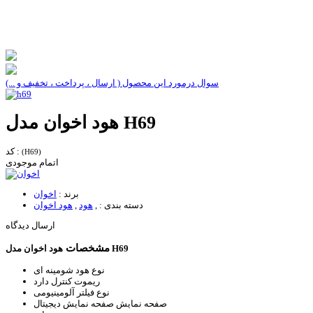
سوال درمورد این محصول ( ارسال ، پرداخت ، تخفیف و ...)
هود اخوان مدل H69
کد :
(H69)
اتمام موجودی
برند :
اخوان
دسته بندی :
,
هود
,
هود اخوان
ارسال دیدگاه
مشخصات
هود اخوان مدل H69
نوع هود
شومینه ای
ریموت کنترل
دارد
نوع فیلتر
آلومینیومی
صفحه نمایش
صفحه نمایش دیجیتال