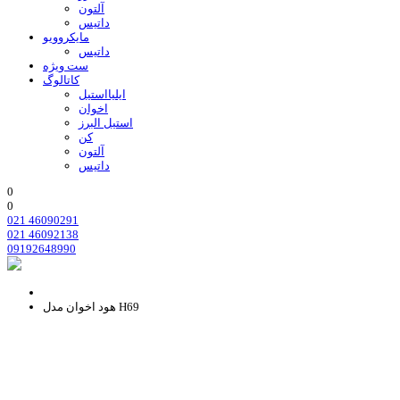
آلتون
داتیس
مایکروویو
داتیس
ست ویژه
کاتالوگ
ایلیااستیل
اخوان
استیل البرز
کن
آلتون
داتیس
0
0
021 46090291
021 46092138
09192648990
هود اخوان مدل H69