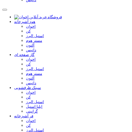
هود آشپزخانه
اخوان
کن
استیل البرز
مستر هوم
آلتون
داتیس
گاز صفحه ای
اخوان
کن
استیل البرز
مستر هوم
آلتون
داتیس
سینک ظرفشویی
اخوان
کن
استیل البرز
ایلیا استیل
گرانیتی
فر آشپزخانه
اخوان
کن
استیل البرز