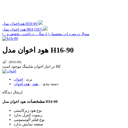
هوداخوان مدل H16-60
هود اخوان مدل H64 (202)
سوال درمورد این محصول ( ارسال ، پرداخت ، تخفیف و ...)
هود اخوان مدل H16-90
کد :
(H16-90)
کالا در انبار اخوان شاپینگ موجود است
برند :
اخوان
دسته بندی :
,
هود
,
هود اخوان
ارسال دیدگاه
مشخصات
هود اخوان مدل H16-90
نوع هود
زیرکابینتی
ریموت کنترل
ندارد
نوع فیلتر
آلومینیومی
صفحه نمایش
ندارد