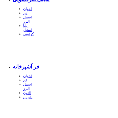
اخوان
کن
استیل
البرز
ایلیا
استیل
گرانیتی
فر آشپزخانه
اخوان
کن
استیل
البرز
آلتون
داتیس