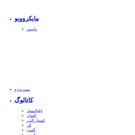
مایکروویو
داتیس
ست ویژه
کاتالوگ
ایلیااستیل
اخوان
استیل البرز
کن
آلتون
داتیس