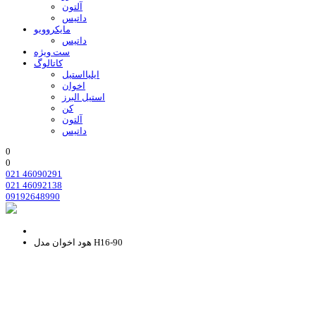
آلتون
داتیس
مایکروویو
داتیس
ست ویژه
کاتالوگ
ایلیااستیل
اخوان
استیل البرز
کن
آلتون
داتیس
0
0
021 46090291
021 46092138
09192648990
هود اخوان مدل H16-90