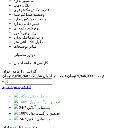
سنسور
ندارد
LED
لامپ
قدرت مکش
مکش قوی
وضعیت صدا
کم صدا
وضعیت دودکش
ندارد
فیلتر ذغالی
ندارد
نوع کلید
دکمه ای
نوع موتور
3 دور
درب اتوماتیک
ندارد
طول
90 سانتی متر
سایر توضیحات
موتور معمولی
گارانتی
18 ماهه اخوان
گارانتی 18 ماهه اخوان
قیمت :
9,946,000 تومان
قیمت در اخوان شاپینگ :
8,056,260 تومان
–
+
اضافه به سبد خرید
حمل و نقل رایگان
100% تضمین بازگشت پول
پشتیبانی آنلاین 24/7
100% تضمین بازگشت پول
پشتیبانی آنلاین 24/7
سوالات متداول خریداران