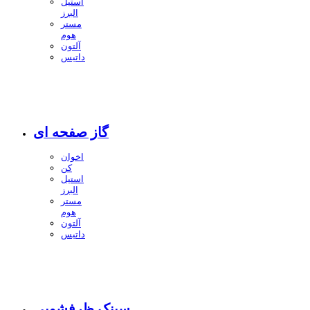
استیل
البرز
مستر
هوم
آلتون
داتیس
گاز صفحه ای
اخوان
کن
استیل
البرز
مستر
هوم
آلتون
داتیس
سینک ظرفشویی