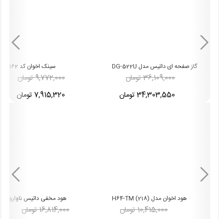
گاز صفحه ای داتیس مدل DG-522U
سینک اخوان کد 162
-19%
-5%
36,109,000 تومان
9,772,000 تومان
34,303,550 تومان
7,915,320 تومان
هود اخوان مدل H64-TM (218)
هود مخفی داتیس ناوارو
10,415,000 تومان
16,814,000 تومان