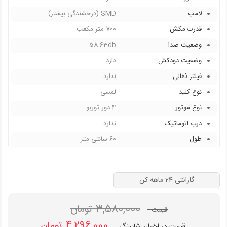
لامپ
SMD (درخشندگی بیشتر)
قدرت مکش
700 متر مکعب
وضعیت صدا
58-63db
وضعیت دودکش
دارد
فیلتر ذغالی
ندارد
نوع کلید
لمسی
نوع موتور
4 دور توربو
درب اتوماتیک
ندارد
طول
60 سانتی متر
گارانتی 24 ماهه کن
3,580,000 تومان
قیمت :
4,296,000 تومان