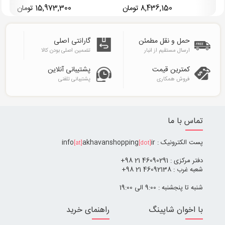
8,436,150 تومان
15,973,300 تومان
حمل و نقل مطمئن
گارانتی اصلی
ارسال مستقیم از انبار
تضمین اصلی بودن کالا
کمترین قیمت
پشتیبانی آنلاین
فروش همکاری
پشتیبانی تلفنی
تماس با ما
پست الکترونیک : info
ir
akhavanshopping
[at]
[dot]
دفتر مرکزی : 46090291 21 98+
شعبه غرب : 46092138 21 98+
شنبه تا پنجشنبه : 9:00 الی 19:00
با اخوان شاپینگ
راهنمای خرید