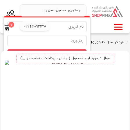
.
0
021 46092138
هود کن مدل touch-60
ورود
سوال درمورد این محصول ( ارسال ، پرداخت ، تخفیف و ...)
بازیابی نام کاربری
بازیابی رمز عبور
ثبت نام در سایت