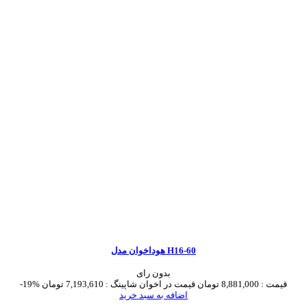
هوداخوان مدل H16-60
بدون رای
قیمت :
8,881,000 تومان
قیمت در اخوان شاپینگ :
7,193,610 تومان
-19%
اضافه به سبد خرید