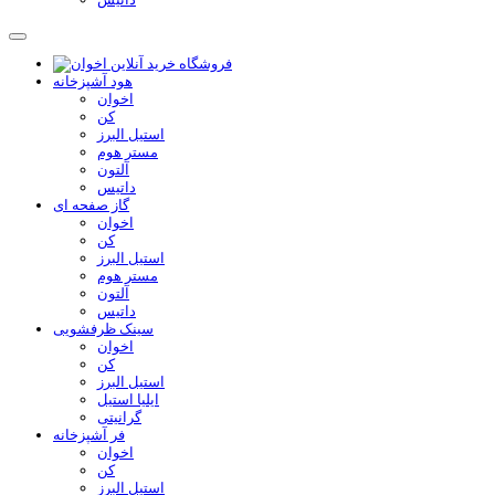
هود آشپزخانه
اخوان
کن
استیل البرز
مستر هوم
آلتون
داتیس
گاز صفحه ای
اخوان
کن
استیل البرز
مستر هوم
آلتون
داتیس
سینک ظرفشویی
اخوان
کن
استیل البرز
ایلیا استیل
گرانیتی
فر آشپزخانه
اخوان
کن
استیل البرز