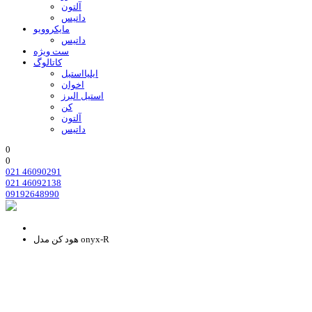
آلتون
داتیس
مایکروویو
داتیس
ست ویژه
کاتالوگ
ایلیااستیل
اخوان
استیل البرز
کن
آلتون
داتیس
0
0
021 46090291
021 46092138
09192648990
هود کن مدل onyx-R