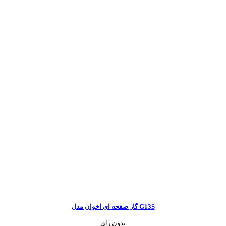
گاز صفحه ای اخوان مدل G13S
بدون رای