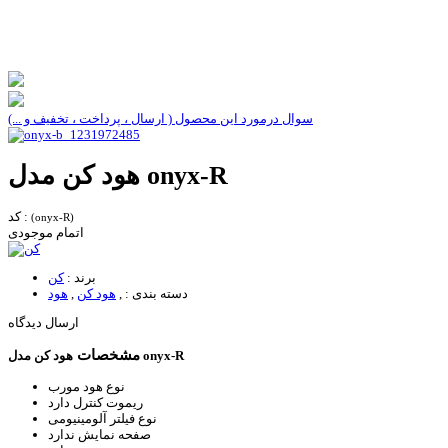
سوال درمورد این محصول ( ارسال ، پرداخت ، تخفیف و ...)
هود کن مدل onyx-R
کد :
(onyx-R)
اتمام موجودی
برند :
کن
دسته بندی :
,
هود کن
,
هود
ارسال دیدگاه
مشخصات
هود کن مدل onyx-R
نوع هود
مورب
ریموت کنترل
دارد
نوع فیلتر
آلومینیومی
صفحه نمایش
ندارد