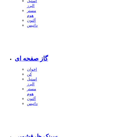
استیل
البرز
مستر
هوم
آلتون
داتیس
گاز صفحه ای
اخوان
کن
استیل
البرز
مستر
هوم
آلتون
داتیس
سینک ظرفشویی