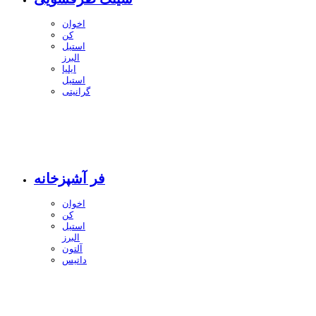
اخوان
کن
استیل
البرز
ایلیا
استیل
گرانیتی
فر آشپزخانه
اخوان
کن
استیل
البرز
آلتون
داتیس