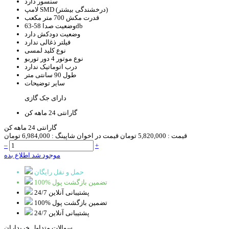
سنسور
دارد
SMD (درخشندگی بیشتر)
لامپ
قدرت مکش
700 متر مکعب
58-63db
وضعیت صدا
وضعیت دودکش
دارد
فیلتر ذغالی
ندارد
نوع کلید
لمسی
نوع موتور
4 دور توربو
درب اتوماتیک
ندارد
طول
90 سانتی متر
سایر توضیحات
دارای جک گازی
گارانتی
24 ماهه کن
گارانتی 24 ماهه کن
قیمت :
5,820,000 تومان
قیمت در اخوان شاپینگ :
6,984,000 تومان
–
+
موجود شد اطلاع بده
حمل و نقل رایگان
100% تضمین بازگشت پول
پشتیبانی آنلاین 24/7
100% تضمین بازگشت پول
پشتیبانی آنلاین 24/7
سوالات متداول خریداران