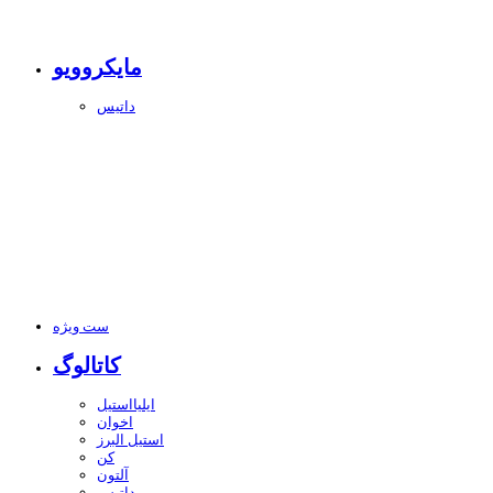
مایکروویو
داتیس
ست ویژه
کاتالوگ
ایلیااستیل
اخوان
استیل البرز
کن
آلتون
داتیس