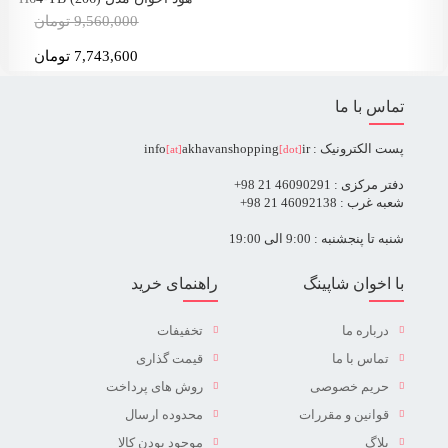
9,560,000 تومان
7,743,600 تومان
تماس با ما
پست الکترونیک : info
ir
akhavanshopping
[at]
[dot]
دفتر مرکزی : 46090291 21 98+
شعبه غرب : 46092138 21 98+
شنبه تا پنجشنبه : 9:00 الی 19:00
با اخوان شاپینگ
راهنمای خرید
درباره ما
تخفیفات
تماس با ما
قیمت گذاری
حریم خصوصی
روش های پرداخت
قوانین و مقررات
محدوده ارسال
بلاگ
موجود بودن کالا