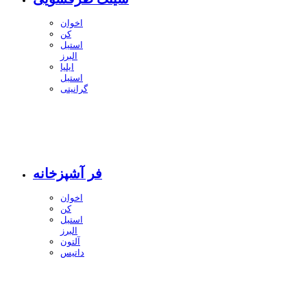
اخوان
کن
استیل
البرز
ایلیا
استیل
گرانیتی
فر آشپزخانه
اخوان
کن
استیل
البرز
آلتون
داتیس