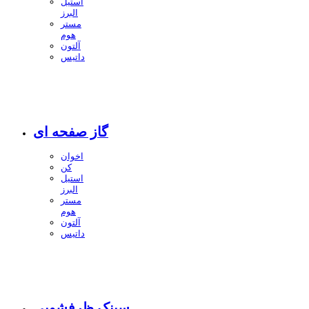
استیل
البرز
مستر
هوم
آلتون
داتیس
گاز صفحه ای
اخوان
کن
استیل
البرز
مستر
هوم
آلتون
داتیس
سینک ظرفشویی