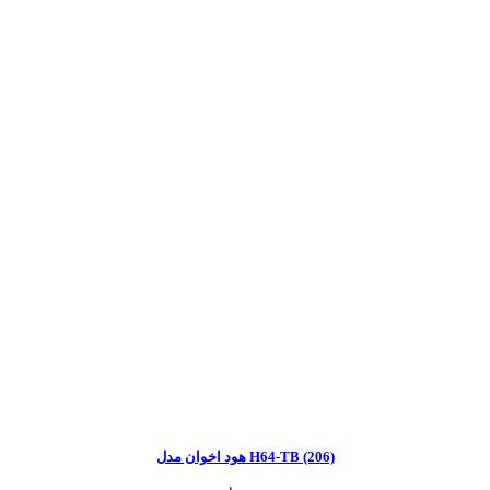
هود اخوان مدل H64-TB (206)