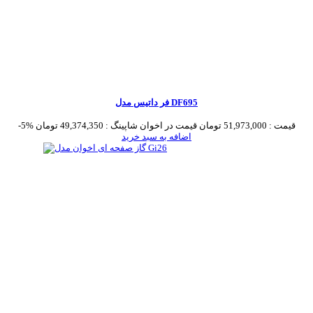
فر داتیس مدل DF695
قیمت :
51,973,000 تومان
قیمت در اخوان شاپینگ :
49,374,350 تومان
-5%
اضافه به سبد خرید