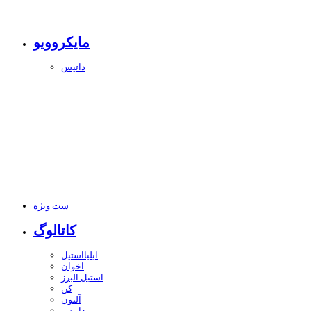
مایکروویو
داتیس
ست ویژه
کاتالوگ
ایلیااستیل
اخوان
استیل البرز
کن
آلتون
داتیس