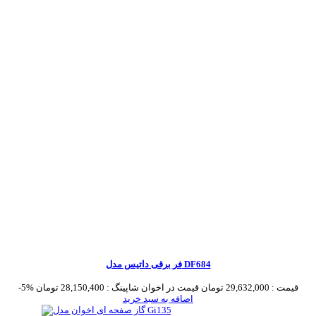
فر برقی داتیس مدل DF684
قیمت :
29,632,000 تومان
قیمت در اخوان شاپینگ :
28,150,400 تومان
-5%
اضافه به سبد خرید