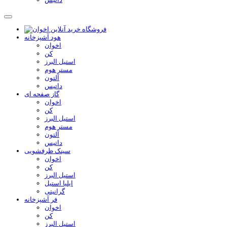
هود آشپزخانه
اخوان
کن
استیل البرز
مستر هوم
آلتون
داتیس
گاز صفحه ای
اخوان
کن
استیل البرز
مستر هوم
آلتون
داتیس
سینک ظرفشویی
اخوان
کن
استیل البرز
ایلیا استیل
گرانیتی
فر آشپزخانه
اخوان
کن
استیل البرز