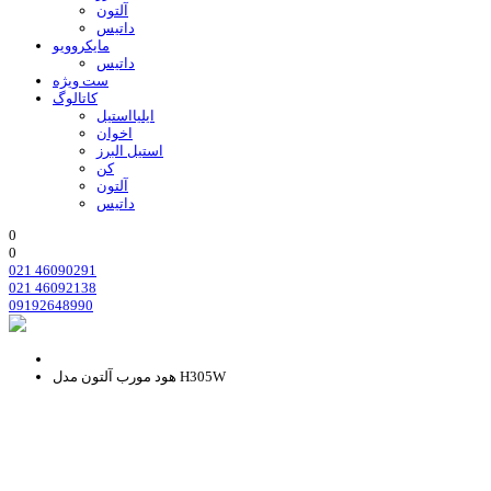
آلتون
داتیس
مایکروویو
داتیس
ست ویژه
کاتالوگ
ایلیااستیل
اخوان
استیل البرز
کن
آلتون
داتیس
0
0
021 46090291
021 46092138
09192648990
هود مورب آلتون مدل H305W