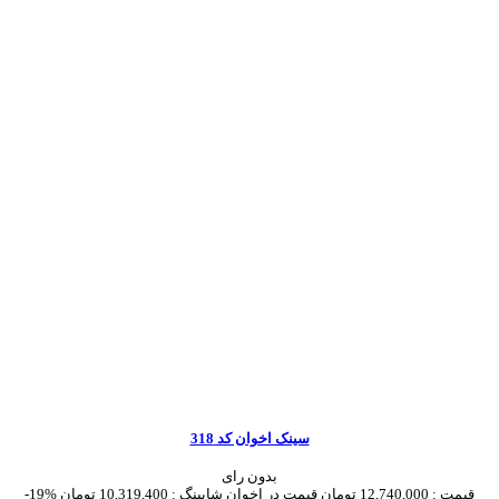
سینک اخوان کد 318
بدون رای
قیمت :
12,740,000 تومان
قیمت در اخوان شاپینگ :
10,319,400 تومان
-19%