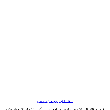
فر برقی داتیس مدل DF655
قیمت :
40,618,000 تومان
قیمت در اخوان شاپینگ :
38,587,100 تومان
-5%