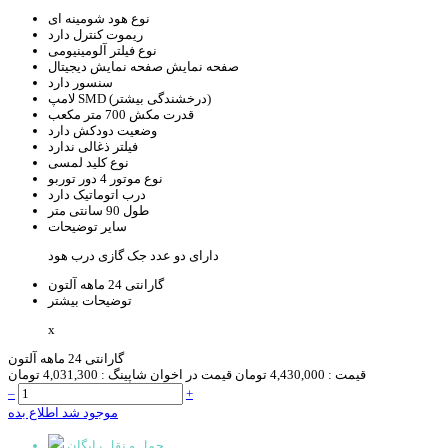
نوع هود
شومینه ای
ریموت کنترل
دارد
نوع فیلتر
آلومینیومی
صفحه نمایش
صفحه نمایش دیجیتال
سنسور
دارد
SMD (درخشندگی بیشتر)
لامپ
قدرت مکش
700 متر مکعب
وضعیت دودکش
دارد
فیلتر ذغالی
ندارد
نوع کلید
لمسی
نوع موتور
4 دور توربو
درب اتوماتیک
دارد
طول
90 سانتی متر
سایر توضیحات
دارای دو عدد جک گازی درب هود
گارانتی
24 ماهه آلتون
توضیحات بیشتر
x
گارانتی 24 ماهه آلتون
قیمت :
4,430,000 تومان
قیمت در اخوان شاپینگ :
4,031,300 تومان
–
+
موجود شد اطلاع بده
حمل و نقل رایگان