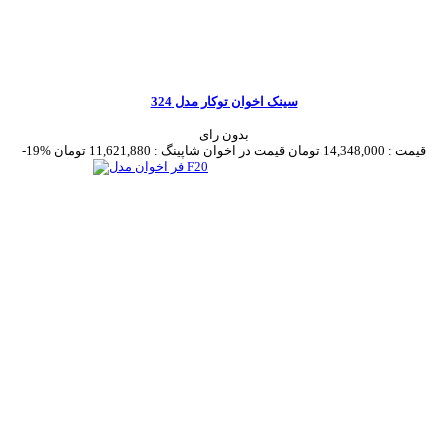
سینک اخوان توکار مدل 324
بدون رای
قیمت :
14,348,000 تومان
قیمت در اخوان شاپینگ :
11,621,880 تومان
-19%