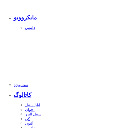
مایکروویو
داتیس
ست ویژه
کاتالوگ
ایلیااستیل
اخوان
استیل البرز
کن
آلتون
داتیس