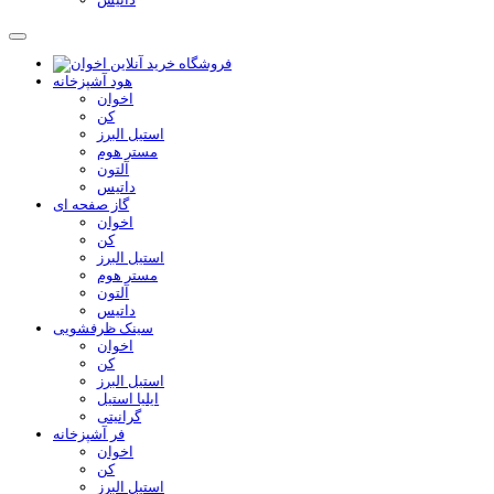
هود آشپزخانه
اخوان
کن
استیل البرز
مستر هوم
آلتون
داتیس
گاز صفحه ای
اخوان
کن
استیل البرز
مستر هوم
آلتون
داتیس
سینک ظرفشویی
اخوان
کن
استیل البرز
ایلیا استیل
گرانیتی
فر آشپزخانه
اخوان
کن
استیل البرز