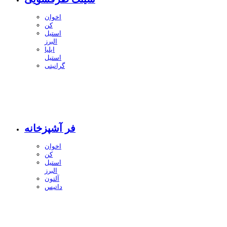
اخوان
کن
استیل
البرز
ایلیا
استیل
گرانیتی
فر آشپزخانه
اخوان
کن
استیل
البرز
آلتون
داتیس