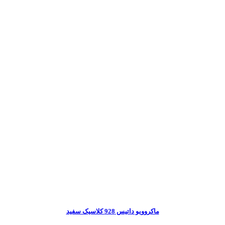
ماکروویو داتیس 928 کلاسیک سفید