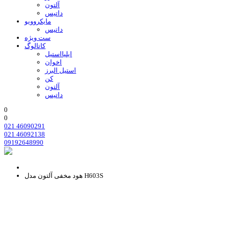
آلتون
داتیس
مایکروویو
داتیس
ست ویژه
کاتالوگ
ایلیااستیل
اخوان
استیل البرز
کن
آلتون
داتیس
0
0
021 46090291
021 46092138
09192648990
هود مخفی آلتون مدل H603S