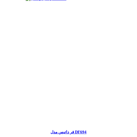
فر داتیس مدل DF694