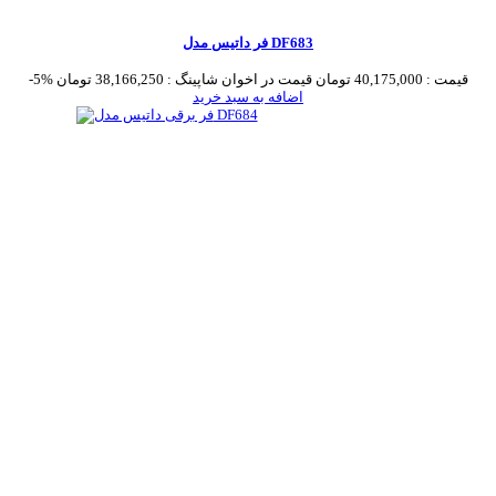
فر داتیس مدل DF683
قیمت :
40,175,000 تومان
قیمت در اخوان شاپینگ :
38,166,250 تومان
-5%
اضافه به سبد خرید