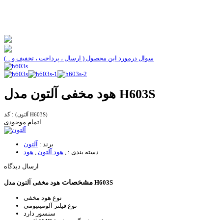
سوال درمورد این محصول ( ارسال ، پرداخت ، تخفیف و ...)
هود مخفی آلتون مدل H603S
کد :
(آلتون H603S)
اتمام موجودی
برند :
آلتون
دسته بندی :
,
هود آلتون
,
هود
ارسال دیدگاه
مشخصات
هود مخفی آلتون مدل H603S
نوع هود
مخفی
نوع فیلتر
آلومینیومی
سنسور
دارد