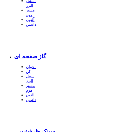
استیل
البرز
مستر
هوم
آلتون
داتیس
گاز صفحه ای
اخوان
کن
استیل
البرز
مستر
هوم
آلتون
داتیس
سینک ظرفشویی