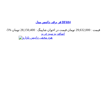
فر برقی داتیس مدل DF684
قیمت :
29,632,000 تومان
قیمت در اخوان شاپینگ :
28,150,400 تومان
-5%
اضافه به سبد خرید