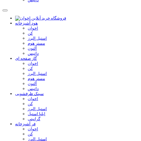
هود آشپزخانه
اخوان
کن
استیل البرز
مستر هوم
آلتون
داتیس
گاز صفحه ای
اخوان
کن
استیل البرز
مستر هوم
آلتون
داتیس
سینک ظرفشویی
اخوان
کن
استیل البرز
ایلیا استیل
گرانیتی
فر آشپزخانه
اخوان
کن
استیل البرز