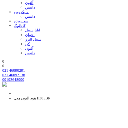
آلتون
داتیس
مایکروویو
داتیس
ست ویژه
کاتالوگ
ایلیااستیل
اخوان
استیل البرز
کن
آلتون
داتیس
0
0
021 46090291
021 46092138
09192648990
هود آلتون مدل H305BN