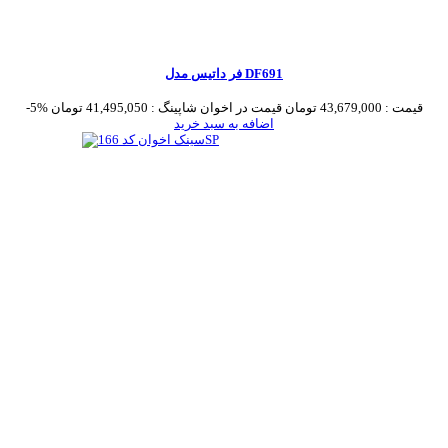
فر داتیس مدل DF691
قیمت :
43,679,000 تومان
قیمت در اخوان شاپینگ :
41,495,050 تومان
-5%
اضافه به سبد خرید