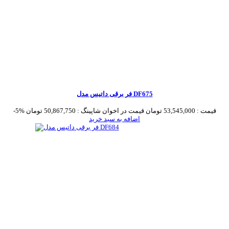
فر برقی داتیس مدل DF675
قیمت :
53,545,000 تومان
قیمت در اخوان شاپینگ :
50,867,750 تومان
-5%
اضافه به سبد خرید