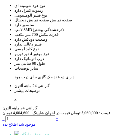
نوع هود
شومینه ای
ریموت کنترل
دارد
نوع فیلتر
آلومینیومی
صفحه نمایش
صفحه نمایش دیجیتال
سنسور
دارد
SMD (درخشندگی بیشتر)
لامپ
قدرت مکش
700 متر مکعب
وضعیت دودکش
دارد
فیلتر ذغالی
ندارد
نوع کلید
لمسی
نوع موتور
4 دور توربو
درب اتوماتیک
دارد
طول
90 سانتی متر
سایر توضیحات
دارای دو عدد جک گازی برای درب هود
گارانتی
24 ماهه آلتون
توضیحات بیشتر
x
گارانتی 24 ماهه آلتون
قیمت :
5,060,000 تومان
قیمت در اخوان شاپینگ :
4,604,600 تومان
–
+
موجود شد اطلاع بده
حمل و نقل رایگان