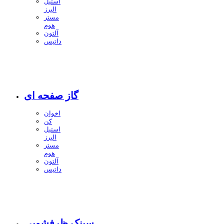
استیل
البرز
مستر
هوم
آلتون
داتیس
گاز صفحه ای
اخوان
کن
استیل
البرز
مستر
هوم
آلتون
داتیس
سینک ظرفشویی