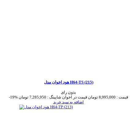
هود اخوان مدل H64-TS (215)
بدون رای
قیمت :
8,995,000 تومان
قیمت در اخوان شاپینگ :
7,285,950 تومان
-19%
اضافه به سبد خرید