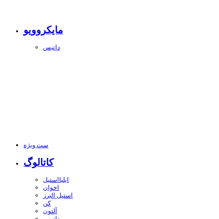
مایکروویو
داتیس
ست ویژه
کاتالوگ
ایلیااستیل
اخوان
استیل البرز
کن
آلتون
داتیس