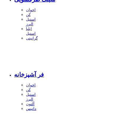
اخوان
کن
استیل
البرز
ایلیا
استیل
گرانیتی
فر آشپزخانه
اخوان
کن
استیل
البرز
آلتون
داتیس