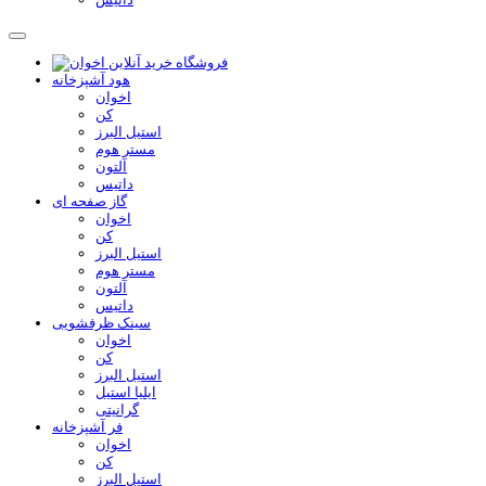
هود آشپزخانه
اخوان
کن
استیل البرز
مستر هوم
آلتون
داتیس
گاز صفحه ای
اخوان
کن
استیل البرز
مستر هوم
آلتون
داتیس
سینک ظرفشویی
اخوان
کن
استیل البرز
ایلیا استیل
گرانیتی
فر آشپزخانه
اخوان
کن
استیل البرز