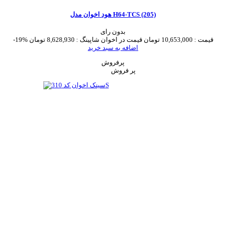
هود اخوان مدل H64-TCS (205)
بدون رای
قیمت :
10,653,000 تومان
قیمت در اخوان شاپینگ :
8,628,930 تومان
-19%
اضافه به سبد خرید
پرفروش