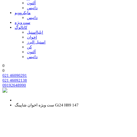
آلتون
داتیس
مایکروویو
داتیس
ست ویژه
کاتالوگ
ایلیااستیل
اخوان
استیل البرز
کن
آلتون
داتیس
0
0
021 46090291
021 46092138
09192648990
ست ویژه اخوان شاپینگ Gi24 H89 147