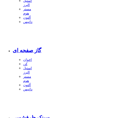
استیل
البرز
مستر
هوم
آلتون
داتیس
گاز صفحه ای
اخوان
کن
استیل
البرز
مستر
هوم
آلتون
داتیس
سینک ظرفشویی