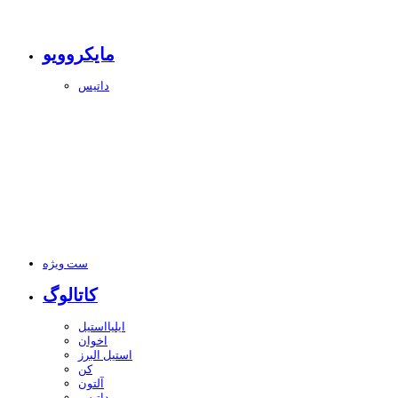
مایکروویو
داتیس
ست ویژه
کاتالوگ
ایلیااستیل
اخوان
استیل البرز
کن
آلتون
داتیس