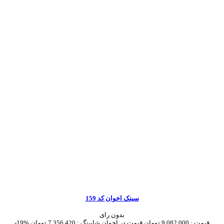
سینک اخوان کد 159
بدون رای
قیمت :
9,082,000 تومان
قیمت در اخوان شاپینگ :
7,356,420 تومان
-19%