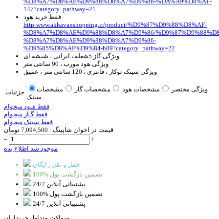
%D8%A7%D8%AE%D9%88%D8%A7%D9%86-%DA%A9%D8%AF-
147?category_pathway=21
فقط خرید هود
http:www.akhavanshopping.ir/product/%D9%87%D9%88%D8%AF-
%D8%A7%D8%AE%D9%88%D8%A7%D9%86/%D9%87%D9%88%D8
%D8%A7%D8%AE%D9%88%D8%A7%D9%86-
%D9%85%D8%AF%D9%84-h89?category_pathway=22
ویژگی گاز
5شعله ، ایرانی ، شیشه ای
ویژگی هود
مورب ، 90 سانتی متر
ویژگی سینک
توکار ، فانتزی ، 120 سانتی متر ، عمیق
ویژگی مختصر
مشخصات هود
مشخصات گاز
مشخصات
جزئیات
سینک
فقط هـود میخوام
فقط گـاز میخوام
فقط سینک میخوام
قیمت در اخوان شاپینگ :
7,094,500 تومان
–
+
موجود شد اطلاع بده
حمل و نقل رایگان
100% تضمین بازگشت پول
پشتیبانی آنلاین 24/7
100% تضمین بازگشت پول
پشتیبانی آنلاین 24/7
سوالات متداول خریداران