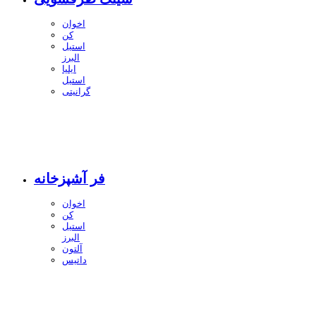
اخوان
کن
استیل
البرز
ایلیا
استیل
گرانیتی
فر آشپزخانه
اخوان
کن
استیل
البرز
آلتون
داتیس