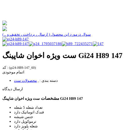
سوال درمورد این محصول ( ارسال ، پرداخت ، تخفیف و ...)
ست ویژه اخوان شاپینگ Gi24 H89 147
کد :
(gi24-H89-147_60)
اتمام موجودی
دسته بندی :
,
محصولات ست
ارسال دیدگاه
مشخصات
ست ویژه اخوان شاپینگ Gi24 H89 147
تعداد شعله
5 شعله
فندک اتوماتیک
دارد
جنس
شیشه
ترموکوپل
دارد
شعله پلوپز
دارد