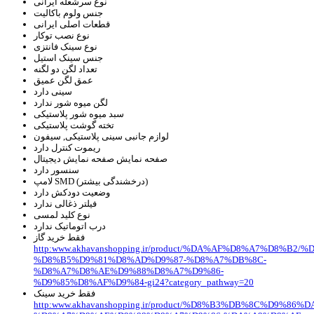
نوع سرشعله
ایرانی
جنس ولوم
باکالیت
قطعات اصلی
ایرانی
نوع نصب
توکار
نوع سینک
فانتزی
جنس سینک
استیل
تعداد لگن
دو لگنه
عمق لگن
عمیق
سینی
دارد
لگن میوه شور
ندارد
سبد
میوه شور پلاستیکی
تخته گوشت
پلاستیکی
لوازم جانبی
سینی پلاستیکی, سیفون
ریموت کنترل
دارد
صفحه نمایش
صفحه نمایش دیجیتال
سنسور
دارد
SMD (درخشندگی بیشتر)
لامپ
وضعیت دودکش
دارد
فیلتر ذغالی
ندارد
نوع کلید
لمسی
درب اتوماتیک
ندارد
فقط خرید گاز
http:www.akhavanshopping.ir/product/%DA%AF%D8%A7%D8%B
%D8%B5%D9%81%D8%AD%D9%87-%D8%A7%DB%8C-
%D8%A7%D8%AE%D9%88%D8%A7%D9%86-
%D9%85%D8%AF%D9%84-gi24?category_pathway=20
فقط خرید سینک
http:www.akhavanshopping.ir/product/%D8%B3%DB%8C%D9%