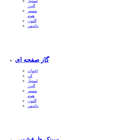
استیل
البرز
مستر
هوم
آلتون
داتیس
گاز صفحه ای
اخوان
کن
استیل
البرز
مستر
هوم
آلتون
داتیس
سینک ظرفشویی