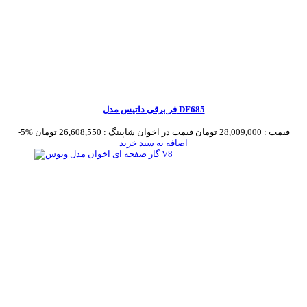
فر برقی داتیس مدل DF685
قیمت :
28,009,000 تومان
قیمت در اخوان شاپینگ :
26,608,550 تومان
-5%
اضافه به سبد خرید