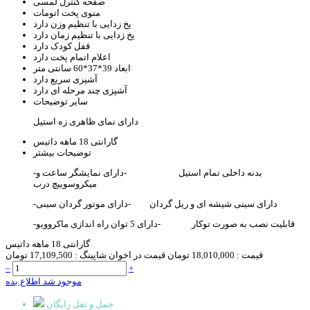
صفحه کنترل
لمسی
منوی پخت
اتومات
یخ زدایی با تنظیم وزن
دارد
یخ زدایی با تنظیم زمان
دارد
قفل کودک
دارد
اعلام اتمام پخت
دارد
ابعاد
39*37*60 سانتی متر
آشپزی سریع
دارد
آشپزی چند مرحله ای
دارد
سایر توضیحات
دارای نمای ظاهری زه استیل
گارانتی
18 ماهه داتیس
توضیحات بیشتر
-بدنه داخلی تمام استیل -دارای نمایشگر ساعت و
میکروسوییچ درب
-دارای سینی شیشه ای و ریل گردان -دارای موتور گردان سینی
-قابلیت نصب به صورت توکار -دارای 5 توان راه اندازی ماکروویو
گارانتی 18 ماهه داتیس
قیمت :
18,010,000 تومان
قیمت در اخوان شاپینگ :
17,109,500 تومان
–
+
موجود شد اطلاع بده
حمل و نقل رایگان