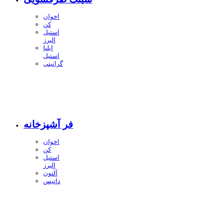
اخوان
کن
استیل
البرز
ایلیا
استیل
گرانیتی
فر آشپزخانه
اخوان
کن
استیل
البرز
آلتون
داتیس