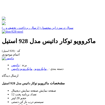
سوال درمورد این محصول ( ارسال ، پرداخت ، تخفیف و ...)
ماکروویو توکار داتیس مدل 928 استیل
کد :
(928 استیل)
اتمام موجودی
برند :
داتیس
دسته بندی :
,
مایکروویو
,
مایکروویو داتیس
ارسال دیدگاه
مشخصات
ماکروویو توکار داتیس مدل 928 استیل
صفحه نمایش
صفحه نمایش دیجیتال
تعداد برنامه پخت
12
حجم
28 لیتر
سیستم درب باز کن
دستی