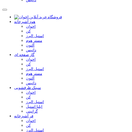
هود آشپزخانه
اخوان
کن
استیل البرز
مستر هوم
آلتون
داتیس
گاز صفحه ای
اخوان
کن
استیل البرز
مستر هوم
آلتون
داتیس
سینک ظرفشویی
اخوان
کن
استیل البرز
ایلیا استیل
گرانیتی
فر آشپزخانه
اخوان
کن
استیل البرز