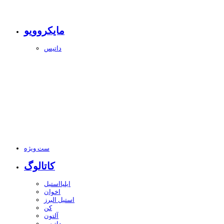
مایکروویو
داتیس
ست ویژه
کاتالوگ
ایلیااستیل
اخوان
استیل البرز
کن
آلتون
داتیس