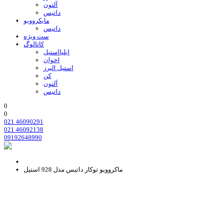
آلتون
داتیس
مایکروویو
داتیس
ست ویژه
کاتالوگ
ایلیااستیل
اخوان
استیل البرز
کن
آلتون
داتیس
0
0
021 46090291
021 46092138
09192648990
ماکروویو توکار داتیس مدل 928 استیل