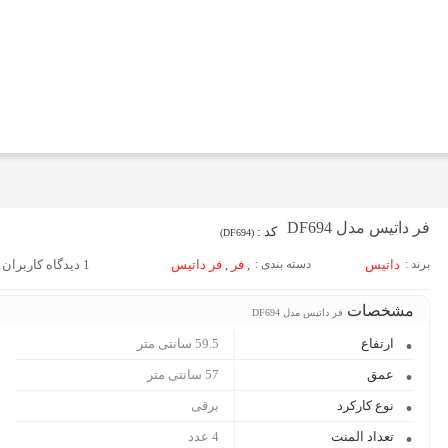
فر داتیس مدل DF694
کد :
(DF694)
برند :
داتیس
دسته بندی :
,
فر
,
فر داتیس
1 دیدگاه کاربران
مشخصات
فر داتیس مدل DF694
ارتفاع
59.5 سانتی متر
عمق
57 سانتی متر
نوع کارکرد
برقی
تعداد المنت
4 عدد