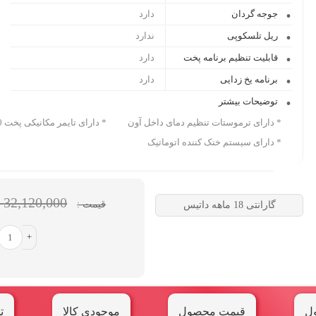
جوجه گردان
دارد
ریل تلسکوپی
ندارد
قابلیت تنظیم برنامه پخت
دارد
برنامه یخ زدایی
دارد
توضیحات بیشتر
* دارای ترموستات تنظیم دمای داخل آون * دارای تایمر مکانیکی پخت 120 دقیقه (با قابلیت پخت بدون تایمر)
* دارای سیستم خنک کننده اتوماتیک
32,120,000 تومان
قیمت :
گارانتی 18 ماهه داتیس
+
ل
قیمت محصول
موجودی کالا
ت