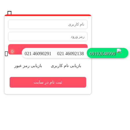
.
ورود
0
021 46090291
021 46092138
09192648990
بازیابی نام کاربری
بازیابی رمز عبور
ثبت نام در سایت