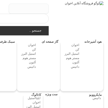
جستجو ...
هود آشپزخانه
گاز صفحه ای
سینک ظرفش
اخوان
اخوان
کن
کن
استیل البرز
استیل البرز
مستر هوم
مستر هوم
آلتون
آلتون
داتیس
داتیس
ست ویژه
مایکروویو
کاتالوگ
داتیس
ایلیااستیل
اخوان
استیل البرز