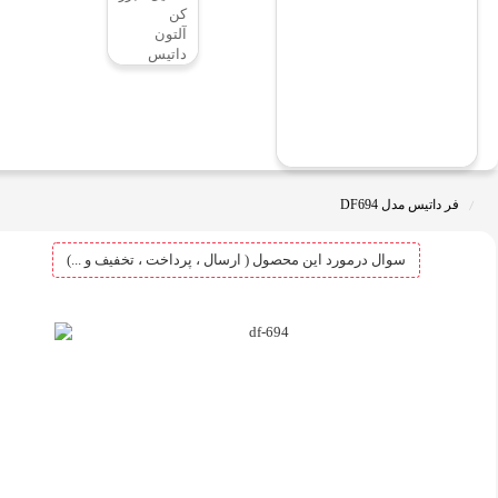
کن
آلتون
داتیس
فر داتیس مدل DF694
سوال درمورد این محصول ( ارسال ، پرداخت ، تخفیف و ...)