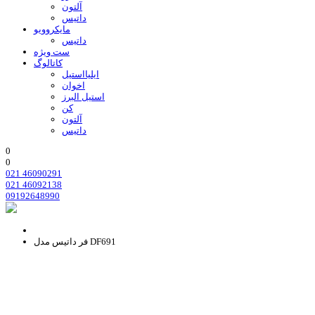
آلتون
داتیس
مایکروویو
داتیس
ست ویژه
کاتالوگ
ایلیااستیل
اخوان
استیل البرز
کن
آلتون
داتیس
0
0
021 46090291
021 46092138
09192648990
فر داتیس مدل DF691