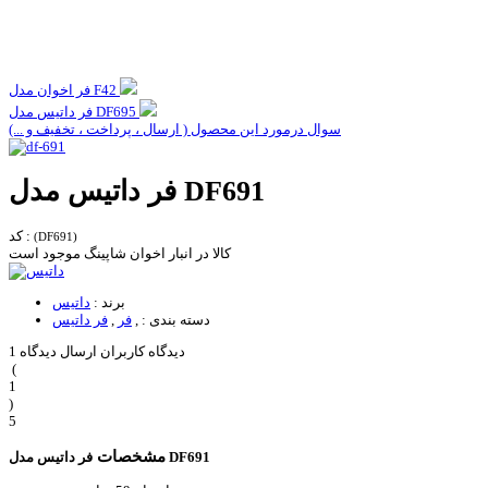
فر اخوان مدل F42
فر داتیس مدل DF695
سوال درمورد این محصول ( ارسال ، پرداخت ، تخفیف و ...)
فر داتیس مدل DF691
کد :
(DF691)
کالا در انبار اخوان شاپینگ موجود است
برند :
داتیس
دسته بندی :
,
فر
,
فر داتیس
1 دیدگاه کاربران
ارسال دیدگاه
(
1
)
5
مشخصات
فر داتیس مدل DF691