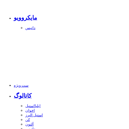
مایکروویو
داتیس
ست ویژه
کاتالوگ
ایلیااستیل
اخوان
استیل البرز
کن
آلتون
داتیس