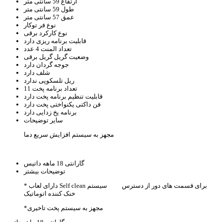
ارتفاع
59 سانتی متر
طول
59 سانتی متر
عمق
57 سانتی متر
نوع فر
توکار
نوع کارکرد
برقی
قابلیت برنامه ریزی
دارد
تعداد المنت
4 عدد
وضعیت گریل
گریل برقی
جوجه گردان
دارد
شلف
دارد
ریل تلسکوپی
ندارد
تعداد برنامه پخت
11
قابلیت تنظیم برنامه پخت
دارد
فن داکتی یکنواختی پخت
دارد
برنامه یخ زدایی
دارد
سایر توضیحات
مجهز به سیستم افزایش سریع دما
گارانتی
18 ماهه داتیس
توضیحات بیشتر
* دارای لعاب Self clean برای قسمت های دور از دسترس سیستم
خنک کننده اتوماتیک
*مجهز به سیستم پخت تاخیری