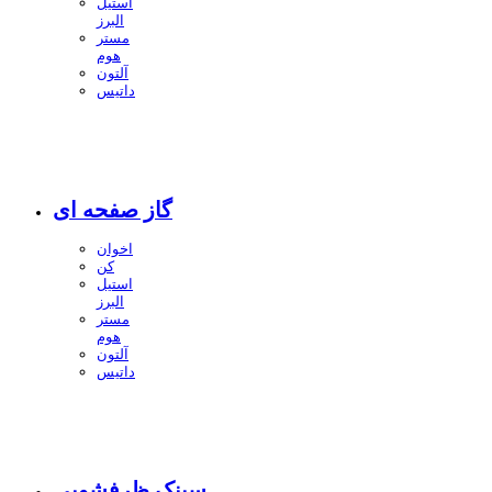
استیل
البرز
مستر
هوم
آلتون
داتیس
گاز صفحه ای
اخوان
کن
استیل
البرز
مستر
هوم
آلتون
داتیس
سینک ظرفشویی