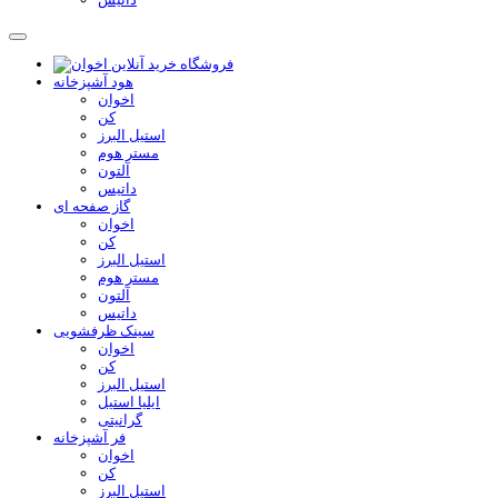
هود آشپزخانه
اخوان
کن
استیل البرز
مستر هوم
آلتون
داتیس
گاز صفحه ای
اخوان
کن
استیل البرز
مستر هوم
آلتون
داتیس
سینک ظرفشویی
اخوان
کن
استیل البرز
ایلیا استیل
گرانیتی
فر آشپزخانه
اخوان
کن
استیل البرز