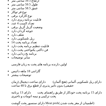
ارتفاع
59.5 سانتی متر
طول
59.5 سانتی متر
عمق
58.5 سانتی متر
نوع فر
توکار
نوع کارکرد
برقی
قابلیت برنامه ریزی
دارد
تعداد المنت
4 عدد
وضعیت گریل
گریل برقی
جوجه گردان
دارد
شلف
دارد
ریل تلسکوپی
دارد
تعداد برنامه پخت
14
قابلیت تنظیم برنامه پخت
دارد
فن داکتی یکنواختی پخت
دارد
برنامه یخ زدایی
دارد
سایر توضیحات
اولین دارنده برنامه های پخت به زبان فارسی
گارانتی
18 ماهه داتیس
توضیحات بیشتر
دارای ریل تلسکوپی آلمانی (هتچ آلمان) دارای ساعت دیجیتال (زمان
حقیقی) بدون تاثیر پذیری از قطع برق تا 48 ساعت
دارای 15 برنامه پخت خودکار از طریق راهنمای پخت دارای 13 برنامه
پخت ترکیبی و نیمه اتومات و تاخیری
دارای سنسور پخت گوشت Meat prob( اطمینان از مغز پخت شدن)