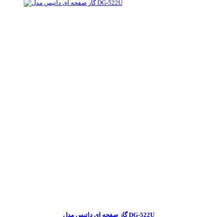
گاز صفحه ای داتیس مدل DG-522U