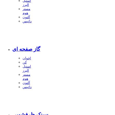
استیل
البرز
مستر
هوم
آلتون
داتیس
گاز صفحه ای
اخوان
کن
استیل
البرز
مستر
هوم
آلتون
داتیس
سینک ظرفشویی