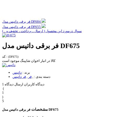
فر برقی داتیس مدل DF684
فر برقی داتیس مدل DF655
سوال درمورد این محصول ( ارسال ، پرداخت ، تخفیف و ...)
فر برقی داتیس مدل DF675
کد :
(DF675)
کالا در انبار اخوان شاپینگ موجود است
برند :
داتیس
دسته بندی :
,
فر
,
فر داتیس
1 دیدگاه کاربران
ارسال دیدگاه
(
1
)
5
مشخصات
فر برقی داتیس مدل DF675