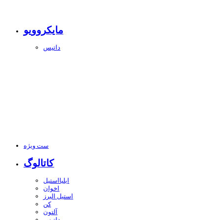
مایکروویو
داتیس
ست ویژه
کاتالوگ
ایلیااستیل
اخوان
استیل البرز
کن
آلتون
داتیس