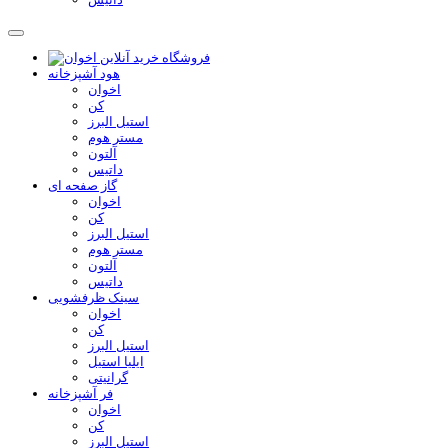
هود آشپزخانه
اخوان
کن
استیل البرز
مستر هوم
آلتون
داتیس
گاز صفحه ای
اخوان
کن
استیل البرز
مستر هوم
آلتون
داتیس
سینک ظرفشویی
اخوان
کن
استیل البرز
ایلیا استیل
گرانیتی
فر آشپزخانه
اخوان
کن
استیل البرز