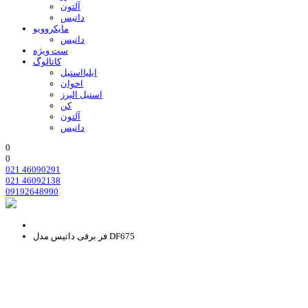
آلتون
داتیس
مایکروویو
داتیس
ست ویژه
کاتالوگ
ایلیااستیل
اخوان
استیل البرز
کن
آلتون
داتیس
0
0
021 46090291
021 46092138
09192648990
فر برقی داتیس مدل DF675