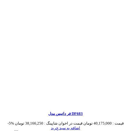
فر داتیس مدل DF683
قیمت :
40,175,000 تومان
قیمت در اخوان شاپینگ :
38,166,250 تومان
-5%
اضافه به سبد خرید