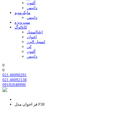
آلتون
داتیس
مایکروویو
داتیس
ست ویژه
کاتالوگ
ایلیااستیل
اخوان
استیل البرز
کن
آلتون
داتیس
0
0
021 46090291
021 46092138
09192648990
فر اخوان مدل F38