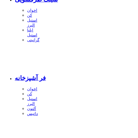
اخوان
کن
استیل
البرز
ایلیا
استیل
گرانیتی
فر آشپزخانه
اخوان
کن
استیل
البرز
آلتون
داتیس