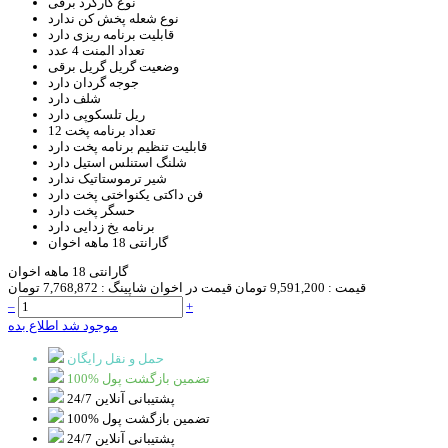
نوع کارکرد
برقی
نوع شعله پخش کن
ندارد
قابلیت برنامه ریزی
دارد
تعداد المنت
4 عدد
وضعیت گریل
گریل برقی
جوجه گردان
دارد
شلف
دارد
ریل تلسکوپی
دارد
تعداد برنامه پخت
12
قابلیت تنظیم برنامه پخت
دارد
شلنگ استنلس استیل
دارد
شیر ترموستاتیک
ندارد
فن داکتی یکنواختی پخت
دارد
حسگر پخت
دارد
برنامه یخ زدایی
دارد
گارانتی
18 ماهه اخوان
گارانتی 18 ماهه اخوان
قیمت :
9,591,200 تومان
قیمت در اخوان شاپینگ :
7,768,872 تومان
–
+
موجود شد اطلاع بده
حمل و نقل رایگان
100% تضمین بازگشت پول
پشتیبانی آنلاین 24/7
100% تضمین بازگشت پول
پشتیبانی آنلاین 24/7