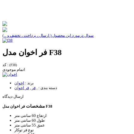
سوال درمورد این محصول ( ارسال ، پرداخت ، تخفیف و ...)
فر اخوان مدل F38
کد :
(F38)
اتمام موجودی
برند :
اخوان
دسته بندی :
,
فر
,
فر اخوان
ارسال دیدگاه
مشخصات
فر اخوان مدل F38
ارتفاع
60 سانتی متر
طول
60 سانتی متر
عمق
55 سانتی متر
نوع فر
توکار