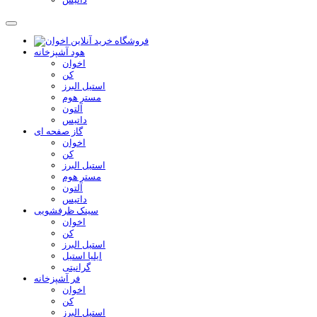
هود آشپزخانه
اخوان
کن
استیل البرز
مستر هوم
آلتون
داتیس
گاز صفحه ای
اخوان
کن
استیل البرز
مستر هوم
آلتون
داتیس
سینک ظرفشویی
اخوان
کن
استیل البرز
ایلیا استیل
گرانیتی
فر آشپزخانه
اخوان
کن
استیل البرز