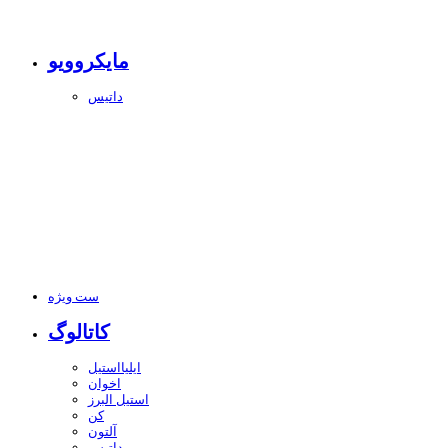
مایکروویو
داتیس
ست ویژه
کاتالوگ
ایلیااستیل
اخوان
استیل البرز
کن
آلتون
داتیس