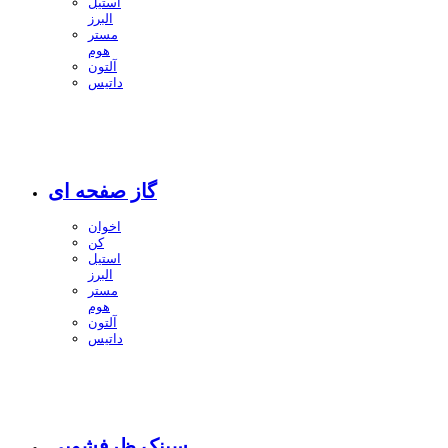
استیل
البرز
مستر
هوم
آلتون
داتیس
گاز صفحه ای
اخوان
کن
استیل
البرز
مستر
هوم
آلتون
داتیس
سینک ظرفشویی