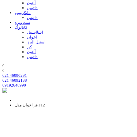
آلتون
داتیس
مایکروویو
داتیس
ست ویژه
کاتالوگ
ایلیااستیل
اخوان
استیل البرز
کن
آلتون
داتیس
0
0
021 46090291
021 46092138
09192648990
فر اخوان مدل F12