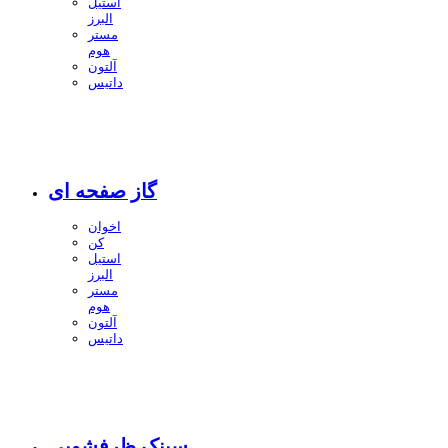
استیل
البرز
مستر
هوم
آلتون
داتیس
گاز صفحه ای
اخوان
کن
استیل
البرز
مستر
هوم
آلتون
داتیس
سینک ظرفشویی