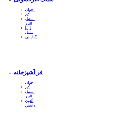
اخوان
کن
استیل
البرز
ایلیا
استیل
گرانیتی
فر آشپزخانه
اخوان
کن
استیل
البرز
آلتون
داتیس