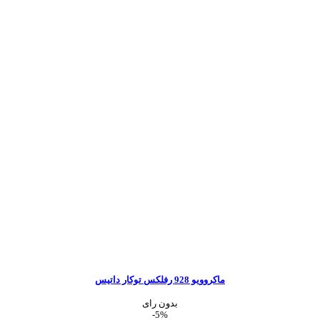
ماکروویو 928 رفلکس توکار داتیس
بدون رای
-5%