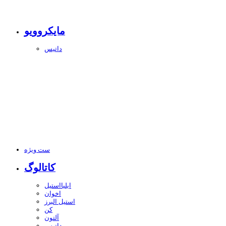
مایکروویو
داتیس
ست ویژه
کاتالوگ
ایلیااستیل
اخوان
استیل البرز
کن
آلتون
داتیس