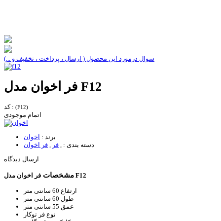
سوال درمورد این محصول ( ارسال ، پرداخت ، تخفیف و ...)
فر اخوان مدل F12
کد :
(F12)
اتمام موجودی
برند :
اخوان
دسته بندی :
,
فر
,
فر اخوان
ارسال دیدگاه
مشخصات
فر اخوان مدل F12
ارتفاع
60 سانتی متر
طول
60 سانتی متر
عمق
55 سانتی متر
نوع فر
توکار