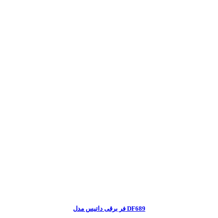
فر برقی داتیس مدل DF689