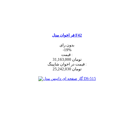
فر اخوان مدل F42
بدون رای
-19%
قیمت :
31,163,000 تومان
قیمت در اخوان شاپینگ :
25,242,030 تومان
اضافه به سبد خرید