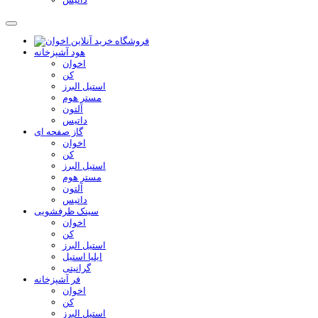
هود آشپزخانه
اخوان
کن
استیل البرز
مستر هوم
آلتون
داتیس
گاز صفحه ای
اخوان
کن
استیل البرز
مستر هوم
آلتون
داتیس
سینک ظرفشویی
اخوان
کن
استیل البرز
ایلیا استیل
گرانیتی
فر آشپزخانه
اخوان
کن
استیل البرز