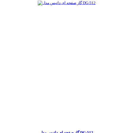
گاز صفحه ای داتیس مدل DG-512