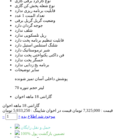
نوع کارکرد
برقی گازی
نوع شعله پخش کن
گازی
قابلیت برنامه ریزی
ندارد
تعداد المنت
1 عدد
وضعیت گریل
گریل برقی
جوجه گردان
دارد
شلف
ندارد
ریل تلسکوپی
ندارد
قابلیت تنظیم برنامه پخت
دارد
شلنگ استنلس استیل
دارد
شیر ترموستاتیک
دارد
فن داکتی یکنواختی پخت
ندارد
حسگر پخت
ندارد
برنامه یخ زدایی
ندارد
سایر توضیحات
پوشش داخلی آسان تمیز شونده
70 لیتر حجم تنوره
گارانتی
18 ماهه اخوان
گارانتی 18 ماهه اخوان
قیمت :
7,325,000 تومان
قیمت در اخوان شاپینگ :
5,933,250 تومان
موجود شد اطلاع بده
+
–
حمل و نقل رایگان
100% تضمین بازگشت پول