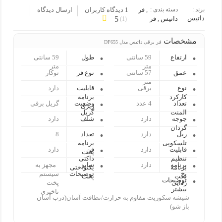
برند :
دسته بندی :
,
فر
1 دیدگاه کاربران
ارسال دیدگاه
داتیس
داتیس
,
فر
5
)
1
(
مشخصات
فر برقی داتیس مدل DF655
ارتفاع
59 سانتی
طول
59 سانتی
متر
متر
عمق
57 سانتی
نوع فر
توکار
متر
نوع
برقی
قابلیت
دارد
کارکرد
برنامه
تعداد
4 عدد
وضعیت
گریل برقی
ریزی
المنت
گریل
جوجه
دارد
شلف
دارد
گردان
ریل
دارد
تعداد
8
تلسکوپی
برنامه
قابلیت
دارد
فن
دارد
پخت
تنظیم
داکتی
برنامه
دارد
سایر
مجهز به
برنامه
یکنواختی
یخ
توضیحات
سیستم
پخت
پخت
توضیحات
زدایی
پخت
بیشتر
تاخیری
شیشه سکوریت مقاوم به حرارت/نظافت آسان(درب آسان
باز شو)