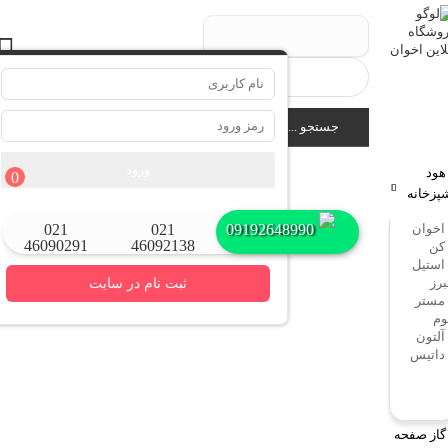
جستجو ...
ورود
هود
0
پزخانه
بازیابی نام کاربری
بازیابی رمز عبور
اخوان
09192648990
021
021
46090291
46092138
کن
استیل
برز
ثبت نام در سایت
مستر
وم
آلتون
داتیس
گاز صفحه