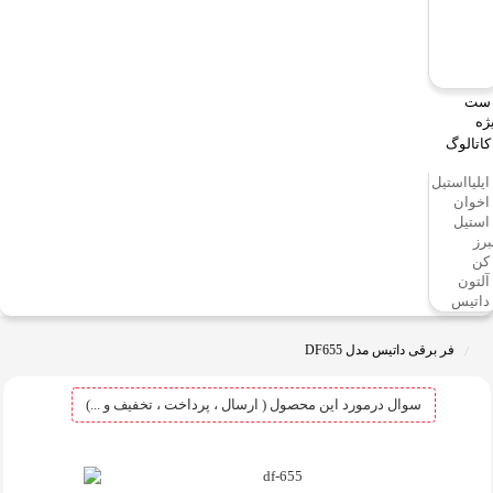
ست
ژه
کاتالوگ
ایلیااستیل
اخوان
استیل
برز
کن
آلتون
داتیس
فر برقی داتیس مدل DF655
سوال درمورد این محصول ( ارسال ، پرداخت ، تخفیف و ...)