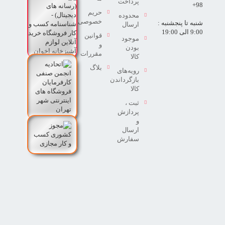
پرداخت
98+
حریم
محدوده
خصوصی
شنبه تا پنجشنبه :
ارسال
9:00 الی 19:00
قوانین
موجود
و
بودن
مقررات
کالا
بلاگ
رویه‌های
بازگرداندن
کالا
ثبت ،
پردازش
و
ارسال
سفارش