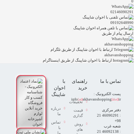
0
02146090291
09192648990
ارسال پیام از طریق
akhavanshopping
akhavanshopping
تماس با ما
راهنمای
با
خرید
اخوان
پست الکترونیک :
شاپینگ
info
akhavanshopping
ir
[at]
[dot]
تخفیفات
درباره
دفتر مرکزی
قیمت
ما
: 46090291 21
گذاری
98+
تماس
روش
شعبه غرب
با
های
: 46092138 21
ما