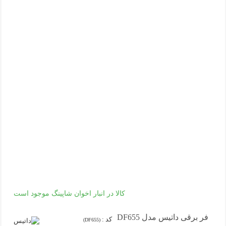
کالا در انبار اخوان شاپینگ موجود است
فر برقی داتیس مدل DF655
کد :
(DF655)