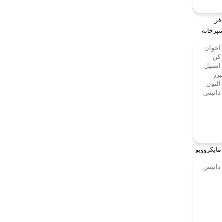
فر
پزخانه
اخوان
کن
استیل
برز
آلتون
داتیس
مایکروویو
داتیس