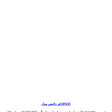
فر داتیس مدل DF645