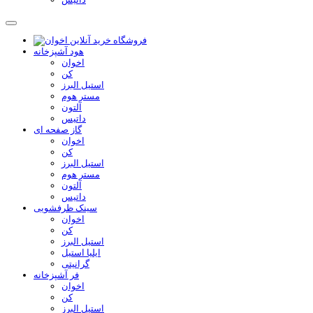
هود آشپزخانه
اخوان
کن
استیل البرز
مستر هوم
آلتون
داتیس
گاز صفحه ای
اخوان
کن
استیل البرز
مستر هوم
آلتون
داتیس
سینک ظرفشویی
اخوان
کن
استیل البرز
ایلیا استیل
گرانیتی
فر آشپزخانه
اخوان
کن
استیل البرز