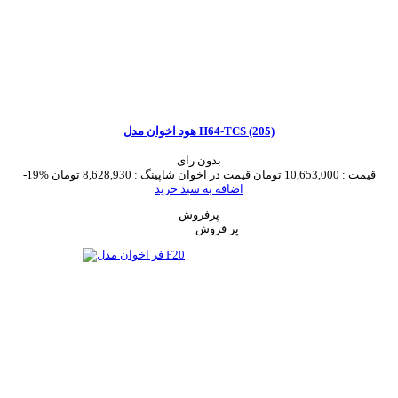
هود اخوان مدل H64-TCS (205)
بدون رای
قیمت :
10,653,000 تومان
قیمت در اخوان شاپینگ :
8,628,930 تومان
-19%
اضافه به سبد خرید
پرفروش