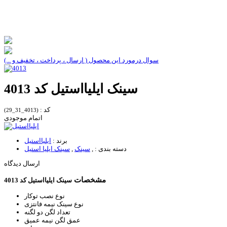
سوال درمورد این محصول ( ارسال ، پرداخت ، تخفیف و ...)
سینک ایلیااستیل کد 4013
کد :
(4013_31_29)
اتمام موجودی
برند :
ایلیااستیل
دسته بندی :
,
سینک
,
سینک ایلیا استیل
ارسال دیدگاه
مشخصات
سینک ایلیااستیل کد 4013
نوع نصب
توکار
نوع سینک
نیمه فانتزی
تعداد لگن
دو لگنه
عمق لگن
نیمه عمیق