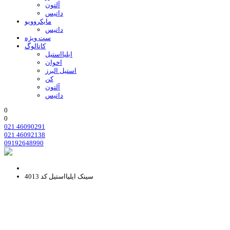
آلتون
داتیس
مایکروویو
داتیس
ست ویژه
کاتالوگ
ایلیااستیل
اخوان
استیل البرز
کن
آلتون
داتیس
0
0
021 46090291
021 46092138
09192648990
سینک ایلیااستیل کد 4013