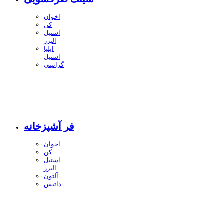
اخوان
کن
استیل
البرز
ایلیا
استیل
گرانیتی
فر آشپزخانه
اخوان
کن
استیل
البرز
آلتون
داتیس