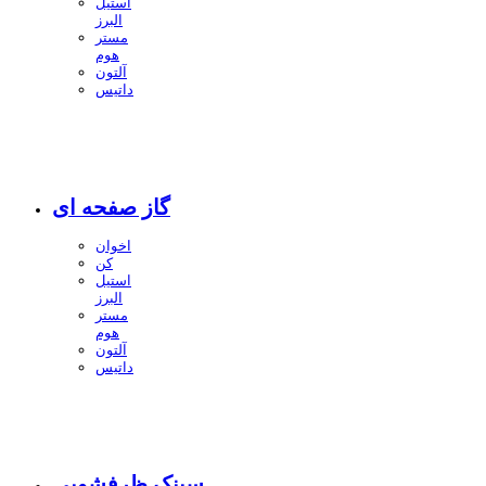
استیل
البرز
مستر
هوم
آلتون
داتیس
گاز صفحه ای
اخوان
کن
استیل
البرز
مستر
هوم
آلتون
داتیس
سینک ظرفشویی