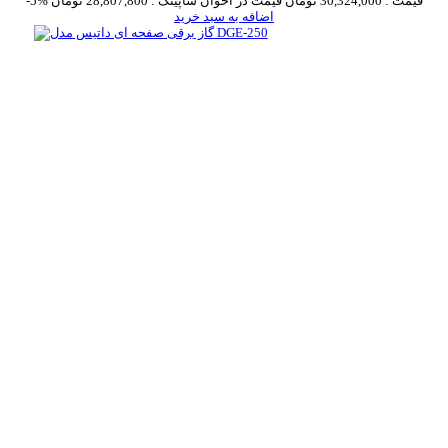
قیمت :
30,324,000 تومان
قیمت در اخوان شاپینگ :
28,807,800 تومان
-5%
اضافه به سبد خرید