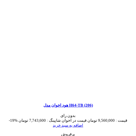
هود اخوان مدل H64-TB (206)
بدون رای
قیمت :
9,560,000 تومان
قیمت در اخوان شاپینگ :
7,743,600 تومان
-19%
اضافه به سبد خرید
پرفروش