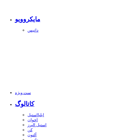
مایکروویو
داتیس
ست ویژه
کاتالوگ
ایلیااستیل
اخوان
استیل البرز
کن
آلتون
داتیس