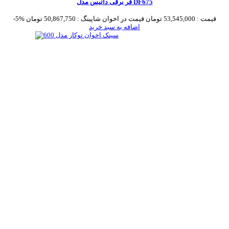
فر برقی داتیس مدل DF675
قیمت :
53,545,000 تومان
قیمت در اخوان شاپینگ :
50,867,750 تومان
-5%
اضافه به سبد خرید