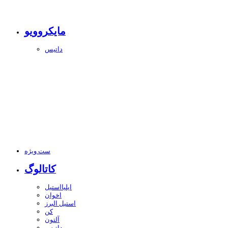
مایکروویو
داتیس
ست ویژه
کاتالوگ
ایلیااستیل
اخوان
استیل البرز
کن
آلتون
داتیس