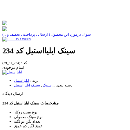
سوال درمورد این محصول ( ارسال ، پرداخت ، تخفیف و ...)
سینک ایلیااستیل کد 234
کد :
(234_31_29)
اتمام موجودی
برند :
ایلیااستیل
دسته بندی :
,
سینک
,
سینک ایلیا استیل
ارسال دیدگاه
مشخصات
سینک ایلیااستیل کد 234
نوع نصب
روکار
نوع سینک
معمولی
تعداد لگن
دو لگنه
عمق لگن
کم عمق