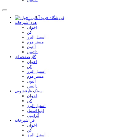
هود آشپزخانه
اخوان
کن
استیل البرز
مستر هوم
آلتون
داتیس
گاز صفحه ای
اخوان
کن
استیل البرز
مستر هوم
آلتون
داتیس
سینک ظرفشویی
اخوان
کن
استیل البرز
ایلیا استیل
گرانیتی
فر آشپزخانه
اخوان
کن
استیل البرز