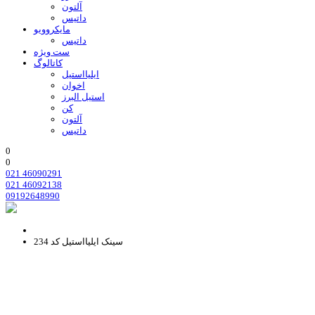
آلتون
داتیس
مایکروویو
داتیس
ست ویژه
کاتالوگ
ایلیااستیل
اخوان
استیل البرز
کن
آلتون
داتیس
0
0
021 46090291
021 46092138
09192648990
سینک ایلیااستیل کد 234