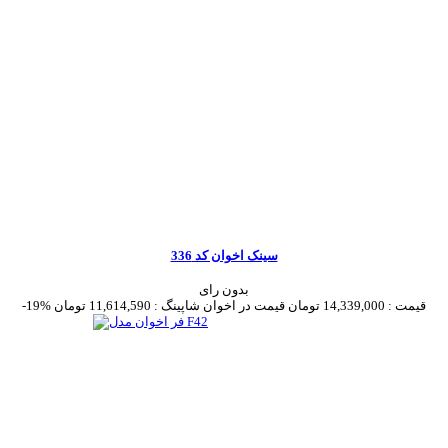
سینک اخوان کد 336
بدون رای
قیمت :
14,339,000 تومان
قیمت در اخوان شاپینگ :
11,614,590 تومان
-19%