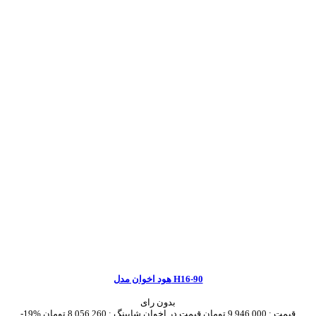
هود اخوان مدل H16-90
بدون رای
قیمت :
9,946,000 تومان
قیمت در اخوان شاپینگ :
8,056,260 تومان
-19%