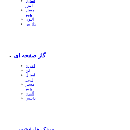
استیل
البرز
مستر
هوم
آلتون
داتیس
گاز صفحه ای
اخوان
کن
استیل
البرز
مستر
هوم
آلتون
داتیس
سینک ظرفشویی