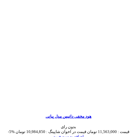
هود مخفی داتیس مدل پیانی
بدون رای
قیمت :
11,563,000 تومان
قیمت در اخوان شاپینگ :
10,984,850 تومان
-5%
اضافه به سبد خرید