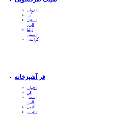
اخوان
کن
استیل
البرز
ایلیا
استیل
گرانیتی
فر آشپزخانه
اخوان
کن
استیل
البرز
آلتون
داتیس