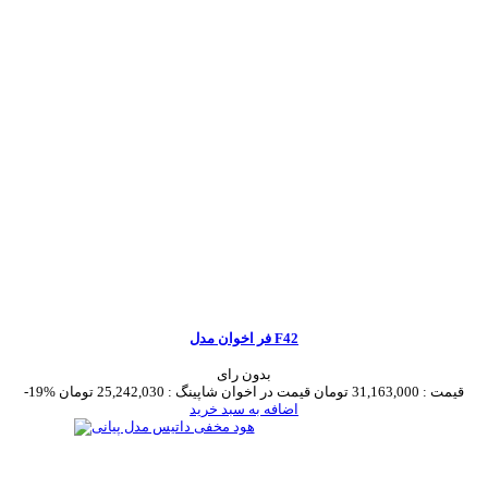
فر اخوان مدل F42
بدون رای
قیمت :
31,163,000 تومان
قیمت در اخوان شاپینگ :
25,242,030 تومان
-19%
اضافه به سبد خرید