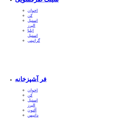
اخوان
کن
استیل
البرز
ایلیا
استیل
گرانیتی
فر آشپزخانه
اخوان
کن
استیل
البرز
آلتون
داتیس