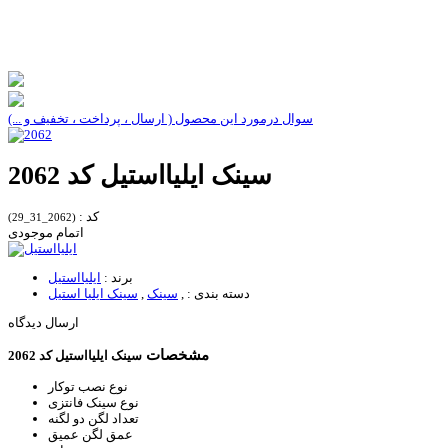
سوال درمورد این محصول ( ارسال ، پرداخت ، تخفیف و ...)
سینک ایلیااستیل کد 2062
کد :
(2062_31_29)
اتمام موجودی
برند :
ایلیااستیل
دسته بندی :
,
سینک
,
سینک ایلیا استیل
ارسال دیدگاه
مشخصات
سینک ایلیااستیل کد 2062
نوع نصب
توکار
نوع سینک
فانتزی
تعداد لگن
دو لگنه
عمق لگن
عمیق