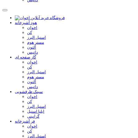
هود آشپزخانه
اخوان
کن
استیل البرز
مستر هوم
آلتون
داتیس
گاز صفحه ای
اخوان
کن
استیل البرز
مستر هوم
آلتون
داتیس
سینک ظرفشویی
اخوان
کن
استیل البرز
ایلیا استیل
گرانیتی
فر آشپزخانه
اخوان
کن
استیل البرز