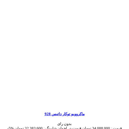
ماکروویو توکار داتیس 928
بدون رای
قیمت :
34,088,000 تومان
قیمت در اخوان شاپینگ :
32,383,600 تومان
-5%