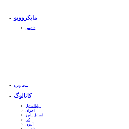
مایکروویو
داتیس
ست ویژه
کاتالوگ
ایلیااستیل
اخوان
استیل البرز
کن
آلتون
داتیس