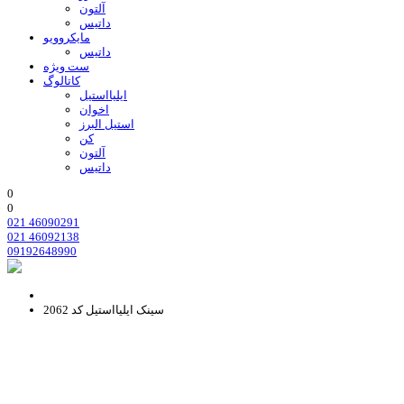
آلتون
داتیس
مایکروویو
داتیس
ست ویژه
کاتالوگ
ایلیااستیل
اخوان
استیل البرز
کن
آلتون
داتیس
0
0
021 46090291
021 46092138
09192648990
سینک ایلیااستیل کد 2062