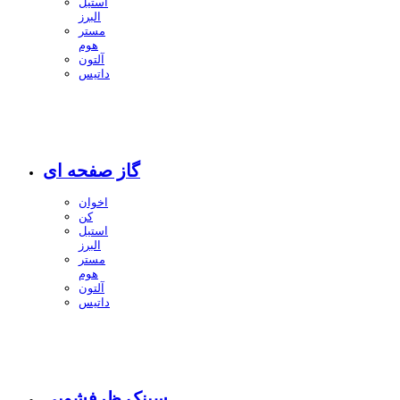
استیل
البرز
مستر
هوم
آلتون
داتیس
گاز صفحه ای
اخوان
کن
استیل
البرز
مستر
هوم
آلتون
داتیس
سینک ظرفشویی