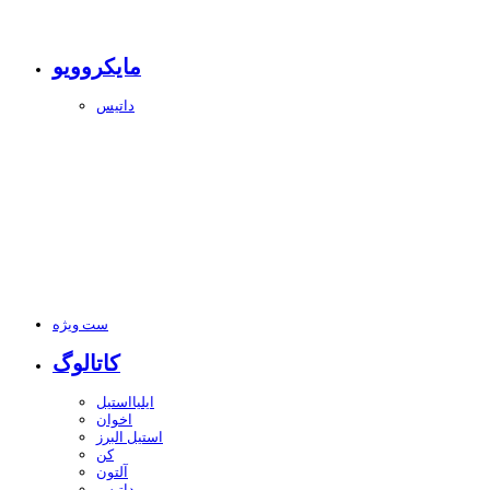
مایکروویو
داتیس
ست ویژه
کاتالوگ
ایلیااستیل
اخوان
استیل البرز
کن
آلتون
داتیس