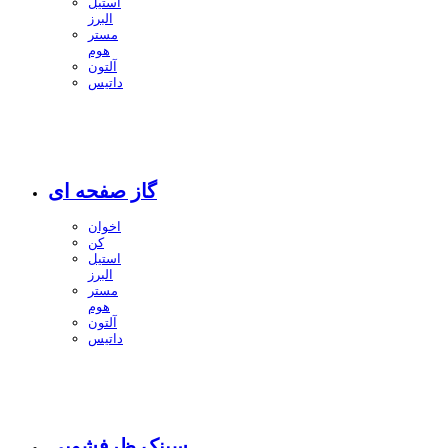
استیل
البرز
مستر
هوم
آلتون
داتیس
گاز صفحه ای
اخوان
کن
استیل
البرز
مستر
هوم
آلتون
داتیس
سینک ظرفشویی