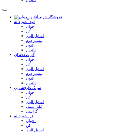
هود آشپزخانه
اخوان
کن
استیل البرز
مستر هوم
آلتون
داتیس
گاز صفحه ای
اخوان
کن
استیل البرز
مستر هوم
آلتون
داتیس
سینک ظرفشویی
اخوان
کن
استیل البرز
ایلیا استیل
گرانیتی
فر آشپزخانه
اخوان
کن
استیل البرز