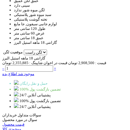
عمق لگن
عمیق
سینی
دارد
لگن میوه شور
ندارد
سبد
میوه شور پلاستیکی
تخته گوشت
پلاستیکی
لوازم جانبی
سیفون, جا مایع
طول
120 سانتی متر
عرض
60 سانتی متر
عمق
18 سانتی متر
گارانتی
18 ماهه استیل البرز
موقعیت لگن
گارانتی 18 ماهه استیل البرز
قیمت :
2,908,500 تومان
قیمت در اخوان شاپینگ :
2,355,885 تومان
–
+
موجود شد اطلاع بده
حمل و نقل رایگان
100% تضمین بازگشت پول
پشتیبانی آنلاین 24/7
100% تضمین بازگشت پول
پشتیبانی آنلاین 24/7
سوالات متداول خریداران
سوال در مورد محصول
قیمت محصول
موجودی کالا