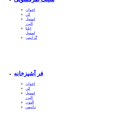
اخوان
کن
استیل
البرز
ایلیا
استیل
گرانیتی
فر آشپزخانه
اخوان
کن
استیل
البرز
آلتون
داتیس