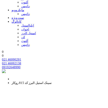
آلتون
داتیس
مایکروویو
داتیس
ست ویژه
کاتالوگ
ایلیااستیل
اخوان
استیل البرز
کن
آلتون
داتیس
0
0
021 46090291
021 46092138
09192648990
سینک استیل البرز کد 815 روکار