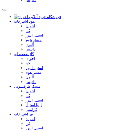
هود آشپزخانه
اخوان
کن
استیل البرز
مستر هوم
آلتون
داتیس
گاز صفحه ای
اخوان
کن
استیل البرز
مستر هوم
آلتون
داتیس
سینک ظرفشویی
اخوان
کن
استیل البرز
ایلیا استیل
گرانیتی
فر آشپزخانه
اخوان
کن
استیل البرز