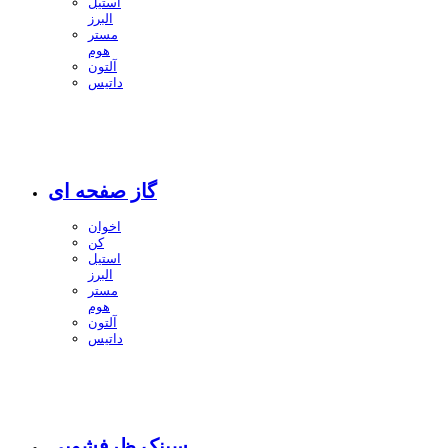
استیل
البرز
مستر
هوم
آلتون
داتیس
گاز صفحه ای
اخوان
کن
استیل
البرز
مستر
هوم
آلتون
داتیس
سینک ظرفشویی