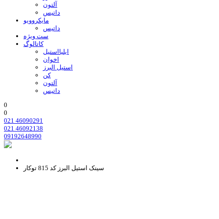
آلتون
داتیس
مایکروویو
داتیس
ست ویژه
کاتالوگ
ایلیااستیل
اخوان
استیل البرز
کن
آلتون
داتیس
0
0
021 46090291
021 46092138
09192648990
سینک استیل البرز کد 815 توکار