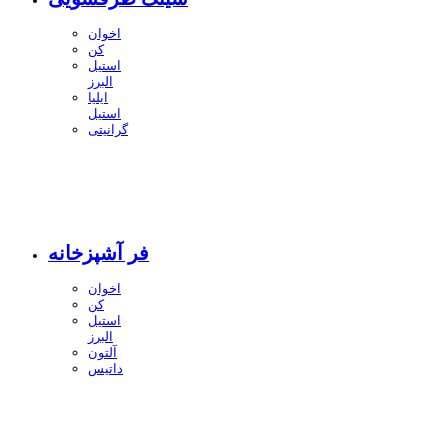
اخوان
کن
استیل
البرز
ایلیا
استیل
گرانیتی
فر آشپزخانه
اخوان
کن
استیل
البرز
آلتون
داتیس