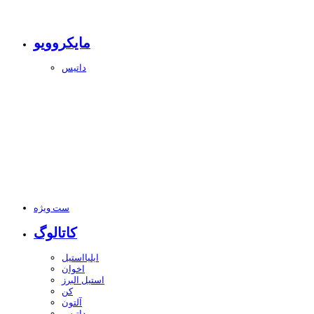
مایکروویو
داتیس
ست ویژه
کاتالوگ
ایلیااستیل
اخوان
استیل البرز
کن
آلتون
داتیس