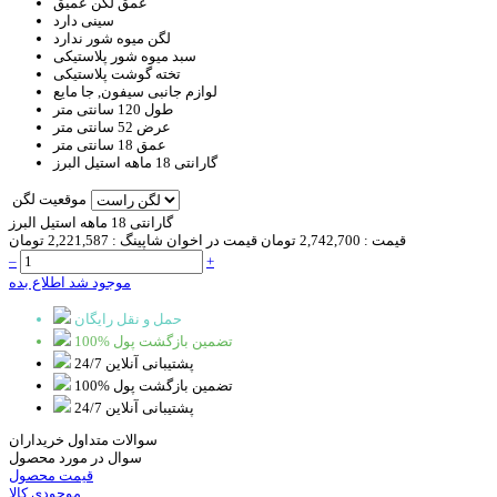
عمق لگن
عمیق
سینی
دارد
لگن میوه شور
ندارد
سبد
میوه شور پلاستیکی
تخته گوشت
پلاستیکی
لوازم جانبی
سیفون, جا مایع
طول
120 سانتی متر
عرض
52 سانتی متر
عمق
18 سانتی متر
گارانتی
18 ماهه استیل البرز
موقعیت لگن
گارانتی 18 ماهه استیل البرز
قیمت :
2,742,700 تومان
قیمت در اخوان شاپینگ :
2,221,587 تومان
–
+
موجود شد اطلاع بده
حمل و نقل رایگان
100% تضمین بازگشت پول
پشتیبانی آنلاین 24/7
100% تضمین بازگشت پول
پشتیبانی آنلاین 24/7
سوالات متداول خریداران
سوال در مورد محصول
قیمت محصول
موجودی کالا