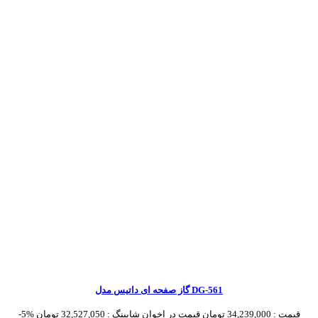
گاز صفحه ای داتیس مدل DG-561
قیمت :
34,239,000 تومان
قیمت در اخوان شاپینگ :
32,527,050 تومان
-5%