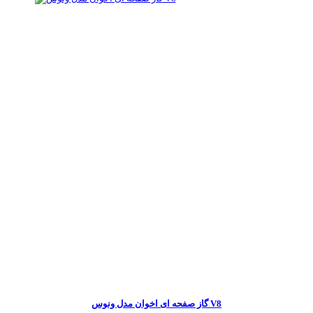
گاز صفحه ای اخوان مدل ونوس V8