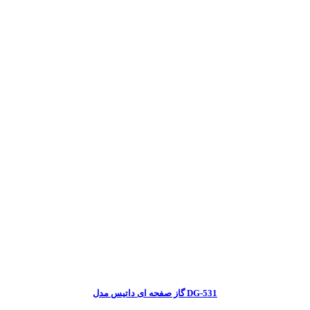
گاز صفحه ای داتیس مدل DG-531