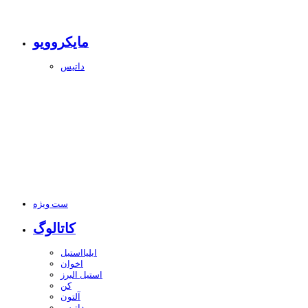
مایکروویو
داتیس
ست ویژه
کاتالوگ
ایلیااستیل
اخوان
استیل البرز
کن
آلتون
داتیس