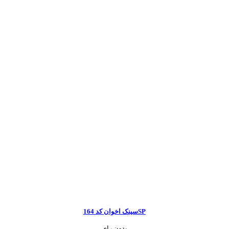
سینک اخوان کد 164SP
بدون رای