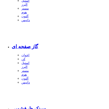
استیل
البرز
مستر
هوم
آلتون
داتیس
گاز صفحه ای
اخوان
کن
استیل
البرز
مستر
هوم
آلتون
داتیس
سینک ظرفشویی