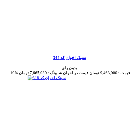
سینک اخوان کد 344
بدون رای
قیمت :
9,463,000 تومان
قیمت در اخوان شاپینگ :
7,665,030 تومان
-19%