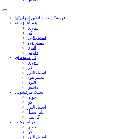
هود آشپزخانه
اخوان
کن
استیل البرز
مستر هوم
آلتون
داتیس
گاز صفحه ای
اخوان
کن
استیل البرز
مستر هوم
آلتون
داتیس
سینک ظرفشویی
اخوان
کن
استیل البرز
ایلیا استیل
گرانیتی
فر آشپزخانه
اخوان
کن
استیل البرز