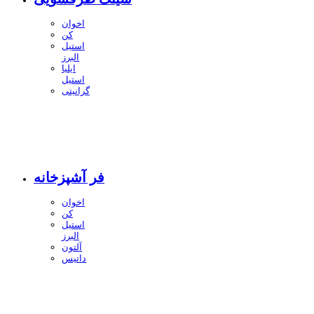
اخوان
کن
استیل
البرز
ایلیا
استیل
گرانیتی
فر آشپزخانه
اخوان
کن
استیل
البرز
آلتون
داتیس