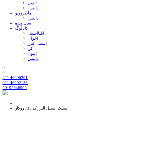
آلتون
داتیس
مایکروویو
داتیس
ست ویژه
کاتالوگ
ایلیااستیل
اخوان
استیل البرز
کن
آلتون
داتیس
0
0
021 46090291
021 46092138
09192648990
سینک استیل البرز کد 735 روکار