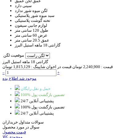
عمق لگن
عمیق
سینی
دارد
لگن میوه شور
ندارد
سبد
میوه شور پلاستیکی
تخته گوشت
پلاستیکی
لوازم جانبی
سیفون
طول
120 سانتی متر
عرض
60 سانتی متر
عمق
20.5 سانتی متر
گارانتی
18 ماهه استیل البرز
موقعیت لگن
گارانتی 18 ماهه استیل البرز
قیمت :
2,240,900 تومان
قیمت در اخوان شاپینگ :
1,815,129 تومان
–
+
موجود شد اطلاع بده
حمل و نقل رایگان
100% تضمین بازگشت پول
پشتیبانی آنلاین 24/7
100% تضمین بازگشت پول
پشتیبانی آنلاین 24/7
سوالات متداول خریداران
سوال در مورد محصول
قیمت محصول
موجودی کالا