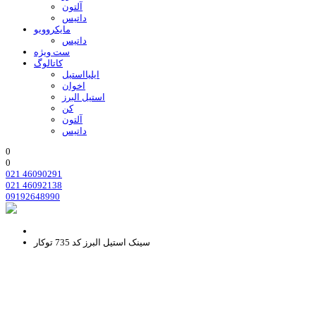
آلتون
داتیس
مایکروویو
داتیس
ست ویژه
کاتالوگ
ایلیااستیل
اخوان
استیل البرز
کن
آلتون
داتیس
0
0
021 46090291
021 46092138
09192648990
سینک استیل البرز کد 735 توکار