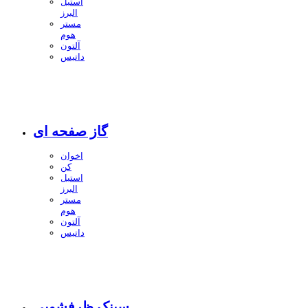
استیل
البرز
مستر
هوم
آلتون
داتیس
گاز صفحه ای
اخوان
کن
استیل
البرز
مستر
هوم
آلتون
داتیس
سینک ظرفشویی