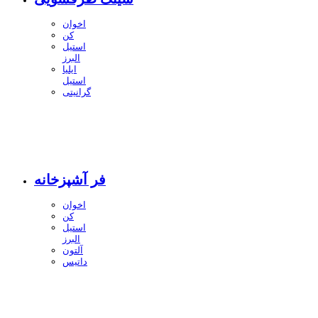
اخوان
کن
استیل
البرز
ایلیا
استیل
گرانیتی
فر آشپزخانه
اخوان
کن
استیل
البرز
آلتون
داتیس