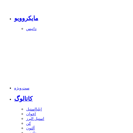
مایکروویو
داتیس
ست ویژه
کاتالوگ
ایلیااستیل
اخوان
استیل البرز
کن
آلتون
داتیس