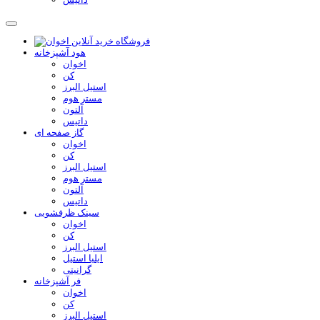
هود آشپزخانه
اخوان
کن
استیل البرز
مستر هوم
آلتون
داتیس
گاز صفحه ای
اخوان
کن
استیل البرز
مستر هوم
آلتون
داتیس
سینک ظرفشویی
اخوان
کن
استیل البرز
ایلیا استیل
گرانیتی
فر آشپزخانه
اخوان
کن
استیل البرز