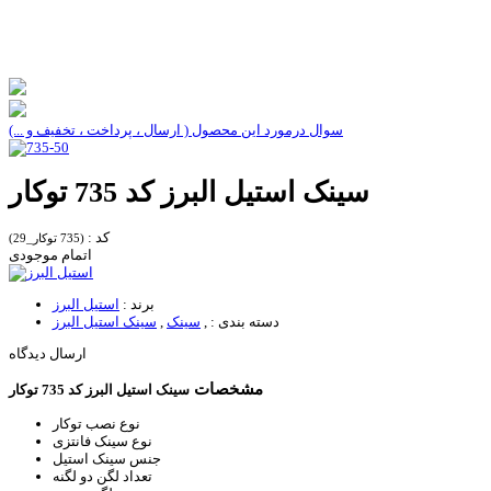
سوال درمورد این محصول ( ارسال ، پرداخت ، تخفیف و ...)
سینک استیل البرز کد 735 توکار
کد :
(735 توکار_29)
اتمام موجودی
برند :
استیل البرز
دسته بندی :
,
سینک
,
سینک استیل البرز
ارسال دیدگاه
مشخصات
سینک استیل البرز کد 735 توکار
نوع نصب
توکار
نوع سینک
فانتزی
جنس سینک
استیل
تعداد لگن
دو لگنه