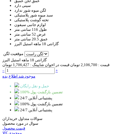
عمق لگن
عمیق
سینی
دارد
لگن میوه شور
ندارد
سبد
میوه شور پلاستیکی
تخته گوشت
پلاستیکی
لوازم جانبی
سیفون
طول
116 سانتی متر
عرض
52 سانتی متر
عمق
20.5 سانتی متر
گارانتی
18 ماهه استیل البرز
موقعیت لگن
گارانتی 18 ماهه استیل البرز
قیمت :
2,106,700 تومان
قیمت در اخوان شاپینگ :
1,706,427 تومان
–
+
موجود شد اطلاع بده
حمل و نقل رایگان
100% تضمین بازگشت پول
پشتیبانی آنلاین 24/7
100% تضمین بازگشت پول
پشتیبانی آنلاین 24/7
سوالات متداول خریداران
سوال در مورد محصول
قیمت محصول
موجودی کالا