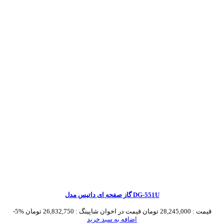
گاز صفحه ای داتیس مدل DG-551U
قیمت :
28,245,000 تومان
قیمت در اخوان شاپینگ :
26,832,750 تومان
-5%
اضافه به سبد خرید