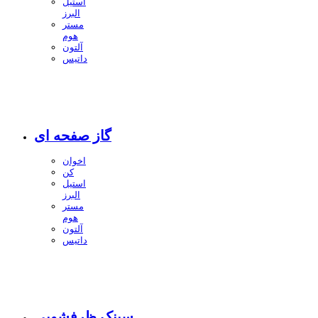
استیل
البرز
مستر
هوم
آلتون
داتیس
گاز صفحه ای
اخوان
کن
استیل
البرز
مستر
هوم
آلتون
داتیس
سینک ظرفشویی