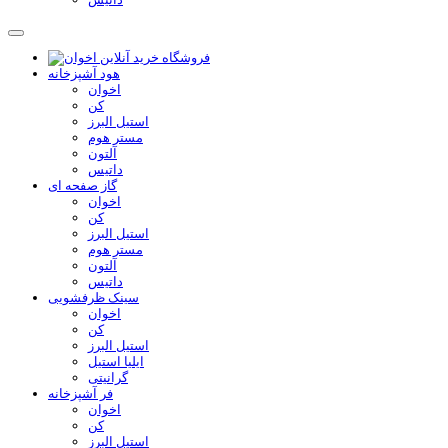
هود آشپزخانه
اخوان
کن
استیل البرز
مستر هوم
آلتون
داتیس
گاز صفحه ای
اخوان
کن
استیل البرز
مستر هوم
آلتون
داتیس
سینک ظرفشویی
اخوان
کن
استیل البرز
ایلیا استیل
گرانیتی
فر آشپزخانه
اخوان
کن
استیل البرز