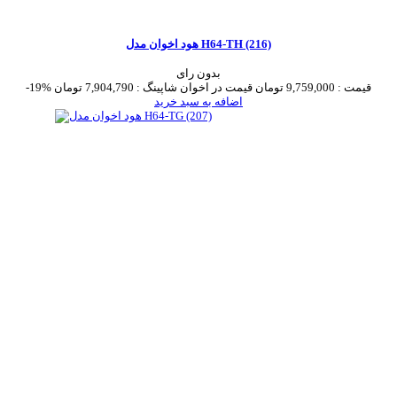
هود اخوان مدل H64-TH (216)
بدون رای
قیمت :
9,759,000 تومان
قیمت در اخوان شاپینگ :
7,904,790 تومان
-19%
اضافه به سبد خرید