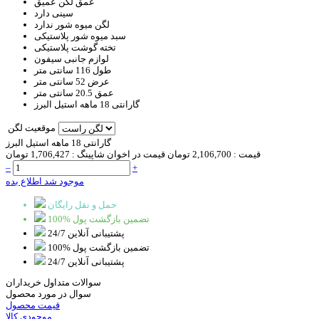
عمق لگن
عمیق
سینی
دارد
لگن میوه شور
ندارد
سبد
میوه شور پلاستیکی
تخته گوشت
پلاستیکی
لوازم جانبی
سیفون
طول
116 سانتی متر
عرض
52 سانتی متر
عمق
20.5 سانتی متر
گارانتی
18 ماهه استیل البرز
موقعیت لگن
گارانتی 18 ماهه استیل البرز
قیمت :
2,106,700 تومان
قیمت در اخوان شاپینگ :
1,706,427 تومان
–
+
موجود شد اطلاع بده
حمل و نقل رایگان
100% تضمین بازگشت پول
پشتیبانی آنلاین 24/7
100% تضمین بازگشت پول
پشتیبانی آنلاین 24/7
سوالات متداول خریداران
سوال در مورد محصول
قیمت محصول
موجودی کالا