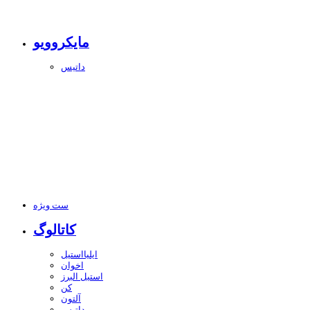
مایکروویو
داتیس
ست ویژه
کاتالوگ
ایلیااستیل
اخوان
استیل البرز
کن
آلتون
داتیس