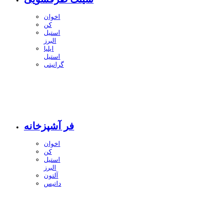
اخوان
کن
استیل
البرز
ایلیا
استیل
گرانیتی
فر آشپزخانه
اخوان
کن
استیل
البرز
آلتون
داتیس