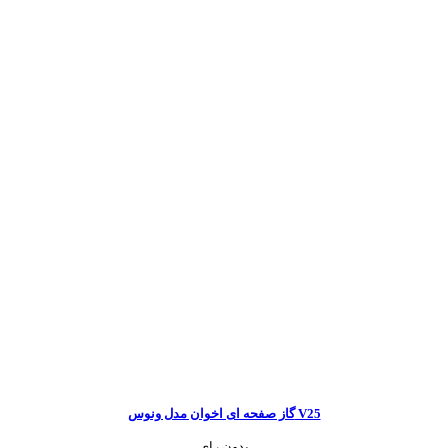
گاز صفحه ای اخوان مدل ونوس V25
بدون رای