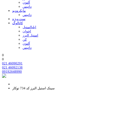
آلتون
داتیس
مایکروویو
داتیس
ست ویژه
کاتالوگ
ایلیااستیل
اخوان
استیل البرز
کن
آلتون
داتیس
0
0
021 46090291
021 46092138
09192648990
سینک استیل البرز کد 734 توکار