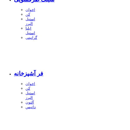
اخوان
کن
استیل
البرز
ایلیا
استیل
گرانیتی
فر آشپزخانه
اخوان
کن
استیل
البرز
آلتون
داتیس