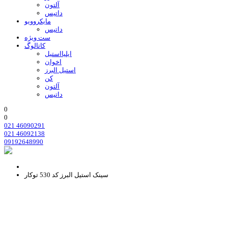
آلتون
داتیس
مایکروویو
داتیس
ست ویژه
کاتالوگ
ایلیااستیل
اخوان
استیل البرز
کن
آلتون
داتیس
0
0
021 46090291
021 46092138
09192648990
سینک استیل البرز کد 530 توکار