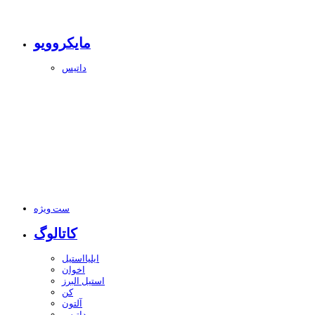
مایکروویو
داتیس
ست ویژه
کاتالوگ
ایلیااستیل
اخوان
استیل البرز
کن
آلتون
داتیس