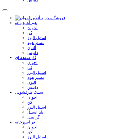
هود آشپزخانه
اخوان
کن
استیل البرز
مستر هوم
آلتون
داتیس
گاز صفحه ای
اخوان
کن
استیل البرز
مستر هوم
آلتون
داتیس
سینک ظرفشویی
اخوان
کن
استیل البرز
ایلیا استیل
گرانیتی
فر آشپزخانه
اخوان
کن
استیل البرز