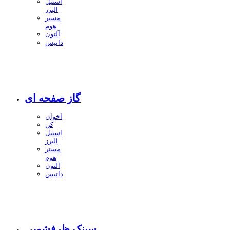
استیل
البرز
مستر
هوم
آلتون
داتیس
گاز صفحه ای
اخوان
کن
استیل
البرز
مستر
هوم
آلتون
داتیس
سینک ظرفشویی