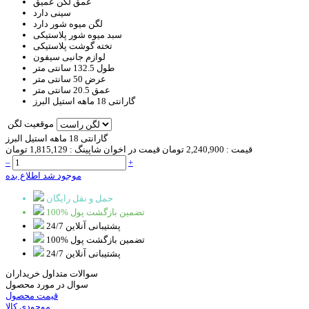
عمق لگن
عمیق
سینی
دارد
لگن میوه شور
دارد
سبد
میوه شور پلاستیکی
تخته گوشت
پلاستیکی
لوازم جانبی
سیفون
طول
132.5 سانتی متر
عرض
50 سانتی متر
عمق
20.5 سانتی متر
گارانتی
18 ماهه استیل البرز
موقعیت لگن
گارانتی 18 ماهه استیل البرز
قیمت :
2,240,900 تومان
قیمت در اخوان شاپینگ :
1,815,129 تومان
–
+
موجود شد اطلاع بده
حمل و نقل رایگان
100% تضمین بازگشت پول
پشتیبانی آنلاین 24/7
100% تضمین بازگشت پول
پشتیبانی آنلاین 24/7
سوالات متداول خریداران
سوال در مورد محصول
قیمت محصول
موجودی کالا