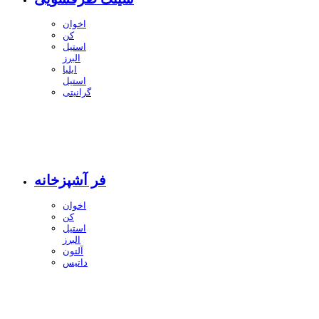
اخوان
کن
استیل
البرز
ایلیا
استیل
گرانیتی
فر آشپزخانه
اخوان
کن
استیل
البرز
آلتون
داتیس