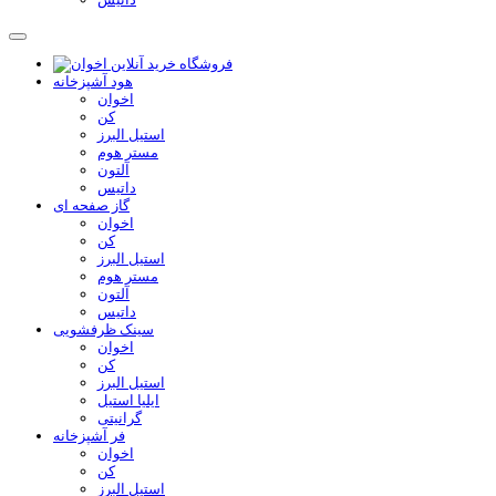
هود آشپزخانه
اخوان
کن
استیل البرز
مستر هوم
آلتون
داتیس
گاز صفحه ای
اخوان
کن
استیل البرز
مستر هوم
آلتون
داتیس
سینک ظرفشویی
اخوان
کن
استیل البرز
ایلیا استیل
گرانیتی
فر آشپزخانه
اخوان
کن
استیل البرز