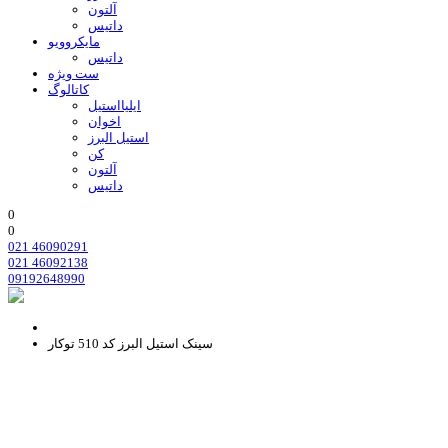
آلتون
داتیس
مایکروویو
داتیس
ست ویژه
کاتالوگ
ایلیااستیل
اخوان
استیل البرز
کن
آلتون
داتیس
0
0
021 46090291
021 46092138
09192648990
سینک استیل البرز کد 510 توکار