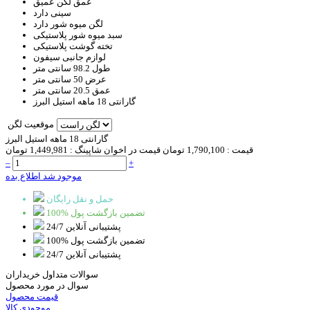
عمق لگن
عمیق
سینی
دارد
لگن میوه شور
دارد
سبد
میوه شور پلاستیکی
تخته گوشت
پلاستیکی
لوازم جانبی
سیفون
طول
98.2 سانتی متر
عرض
50 سانتی متر
عمق
20.5 سانتی متر
گارانتی
18 ماهه استیل البرز
موقعیت لگن
گارانتی 18 ماهه استیل البرز
قیمت :
1,790,100 تومان
قیمت در اخوان شاپینگ :
1,449,981 تومان
–
+
موجود شد اطلاع بده
حمل و نقل رایگان
100% تضمین بازگشت پول
پشتیبانی آنلاین 24/7
100% تضمین بازگشت پول
پشتیبانی آنلاین 24/7
سوالات متداول خریداران
سوال در مورد محصول
قیمت محصول
موجودی کالا