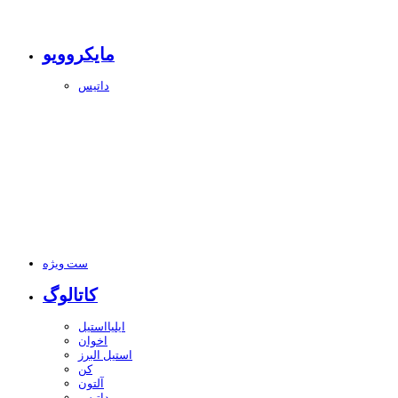
مایکروویو
داتیس
ست ویژه
کاتالوگ
ایلیااستیل
اخوان
استیل البرز
کن
آلتون
داتیس