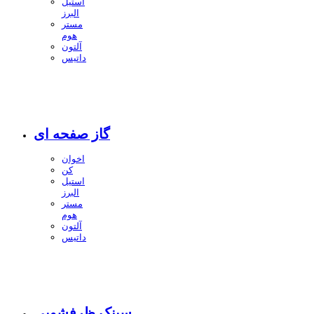
استیل
البرز
مستر
هوم
آلتون
داتیس
گاز صفحه ای
اخوان
کن
استیل
البرز
مستر
هوم
آلتون
داتیس
سینک ظرفشویی