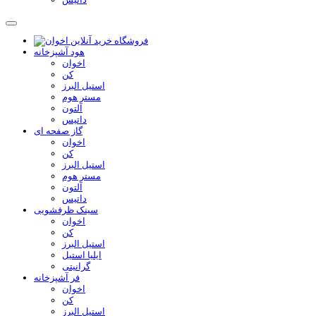
هود آشپزخانه
اخوان
کن
استیل البرز
مستر هوم
آلتون
داتیس
گاز صفحه ای
اخوان
کن
استیل البرز
مستر هوم
آلتون
داتیس
سینک ظرفشویی
اخوان
کن
استیل البرز
ایلیا استیل
گرانیتی
فر آشپزخانه
اخوان
کن
استیل البرز