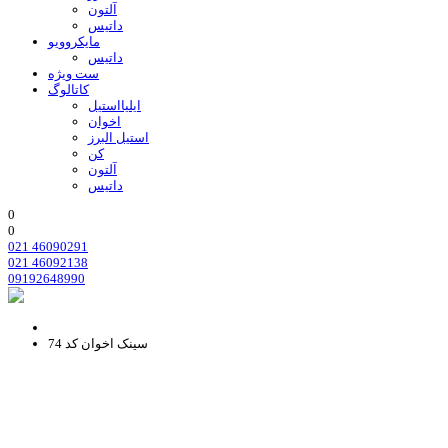
آلتون
داتیس
مایکروویو
داتیس
ست ویژه
کاتالوگ
ایلیااستیل
اخوان
استیل البرز
کن
آلتون
داتیس
0
0
021 46090291
021 46092138
09192648990
سینک اخوان کد 74