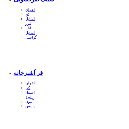
اخوان
کن
استیل
البرز
ایلیا
استیل
گرانیتی
فر آشپزخانه
اخوان
کن
استیل
البرز
آلتون
داتیس