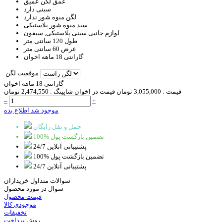
عمق لگن
عمیق
سینی
دارد
لگن میوه شور
ندارد
سبد
میوه شور پلاستیکی
لوازم جانبی
سینی پلاستیکی, سیفون
طول
120 سانتی متر
عرض
60 سانتی متر
گارانتی
18 ماهه اخوان
موقعیت لگن
گارانتی 18 ماهه اخوان
قیمت :
3,055,000 تومان
قیمت در اخوان شاپینگ :
2,474,550 تومان
–
+
موجود شد اطلاع بده
حمل و نقل رایگان
100% تضمین بازگشت پول
پشتیبانی آنلاین 24/7
100% تضمین بازگشت پول
پشتیبانی آنلاین 24/7
سوالات متداول خریداران
سوال در مورد محصول
قیمت محصول
موجودی کالا
تخفیفات
روش پرداخت