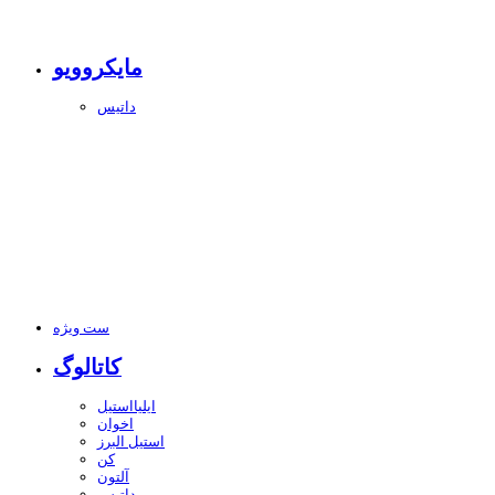
مایکروویو
داتیس
ست ویژه
کاتالوگ
ایلیااستیل
اخوان
استیل البرز
کن
آلتون
داتیس