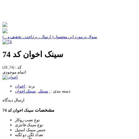
سوال درمورد این محصول ( ارسال ، پرداخت ، تخفیف و ...)
سینک اخوان کد 74
کد :
(74_29)
اتمام موجودی
برند :
اخوان
دسته بندی :
,
سینک
,
سینک اخوان
ارسال دیدگاه
مشخصات
سینک اخوان کد 74
نوع نصب
روکار
نوع سینک
فانتزی
جنس سینک
استیل
تعداد لگن
دو لگنه